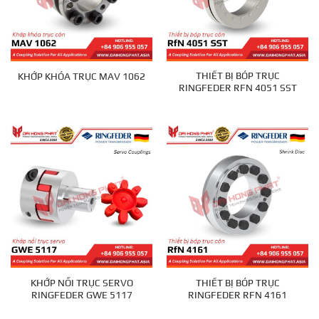
THIẾT BỊ BÓP TRỤC
KHỚP KHÓA TRỤC MAV 1062
RINGFEDER RFN 4051 SST
KHỚP NỐI TRỤC SERVO
THIẾT BỊ BÓP TRỤC
RINGFEDER GWE 5117
RINGFEDER RFN 4161