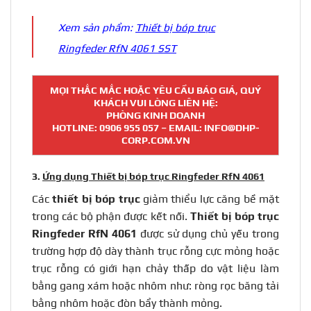
Xem sản phẩm:
Thiết bị bóp trục
Ringfeder RfN 4061 SST
MỌI THẮC MẮC HOẶC YÊU CẦU BÁO GIÁ, QUÝ
KHÁCH VUI LÒNG LIÊN HỆ:
PHÒNG KINH DOANH
HOTLINE:
0906 955 057
– EMAIL: INFO@DHP-
CORP.COM.VN
3.
Ứng dụng Thiết bị bóp trục Ringfeder RfN 4061
Các
thiết bị bóp trục
giảm thiểu lực căng bề mặt
trong các bộ phận được kết nối.
Thiết bị bóp trục
Ringfeder RfN 4061
được sử dụng chủ yếu trong
trường hợp độ dày thành trục rỗng cực mỏng hoặc
trục rỗng có giới hạn chảy thấp do vật liệu làm
bằng gang xám hoặc nhôm như: ròng rọc băng tải
bằng nhôm hoặc đòn bẩy thành mỏng.