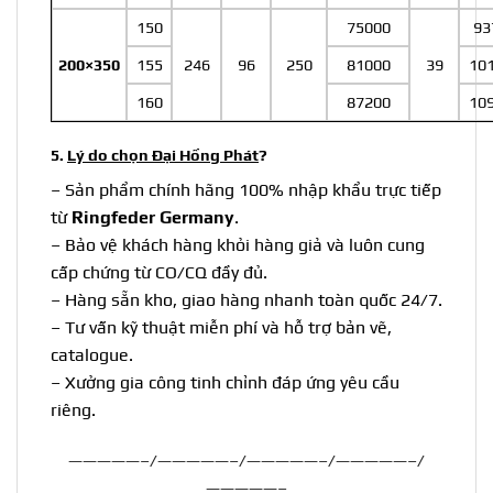
150
75000
93
200×350
155
246
96
250
81000
39
10
160
87200
10
5.
Lý do chọn Đại Hồng Phát
?
– Sản phẩm chính hãng 100% nhập khẩu trực tiếp
từ
Ringfeder Germany
.
– Bảo vệ khách hàng khỏi hàng giả và luôn cung
cấp chứng từ CO/CQ đầy đủ.
– Hàng sẵn kho, giao hàng nhanh toàn quốc 24/7.
– Tư vấn kỹ thuật miễn phí và hỗ trợ bản vẽ,
catalogue.
– Xưởng gia công tinh chỉnh đáp ứng yêu cầu
riêng.
—————–/—————–/—————–/—————–/
—————–