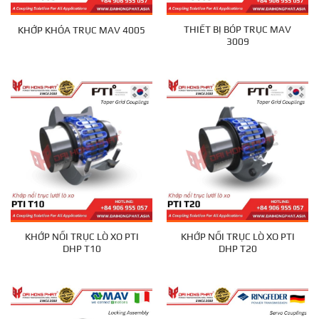
THIẾT BỊ BÓP TRỤC MAV
KHỚP KHÓA TRỤC MAV 4005
3009
KHỚP NỐI TRỤC LÒ XO PTI
KHỚP NỐI TRỤC LÒ XO PTI
DHP T10
DHP T20