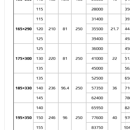
115
28000
35
115
31400
39
165×290
120
210
81
250
35500
21.7
44
125
39400
49
125
36000
45
175×300
130
220
81
250
41000
22
51
135
45000
56
135
52500
65
185×330
140
236
96.4
250
57350
36
71
145
62400
78
140
65950
82
195×350
150
246
96
250
77600
40
97
155
83750
10