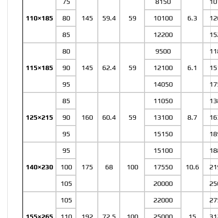
75
8150
10
110×185
80
145
59.4
59
10100
6.3
12
85
12200
15
80
9500
11
115×185
90
145
62.4
59
12100
6.1
15
95
14050
17
85
11050
13
125×215
90
160
60.4
59
13100
8.7
16
95
15150
18
95
15100
18
140×230
100
175
68
100
17550
10.6
21
105
20000
25
105
22000
27
155×265
110
192
72.5
100
25000
15
31