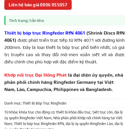
Liên hệ báo giá 0906 955057
Tình trạng: Sẵn kho
Thiết bị bóp trục Ringfeder RfN 4061
(Shrink Discs RfN
4061)
được phát triển trực tiếp từ RfN 4071 với đường kính
200mm. Đây là loại thiết bị bóp trục phổ biến nhất, có giá
trị truyền cao và thay đổi mô-men xoắn siết vít và được
điều chỉnh cho phù hợp với đặc điểm kỹ thuật.
Khớp nối trục Đại Hồng Phát
là đại diện ủy quyền, nhà
phân phối chính hãng Ringfeder Germany tại Việt
Nam, Lào, Campuchia, Philippines và Bangladesh
.
Danh mục:
Thiết Bị Bóp Trục Ringfeder
Từ khóa:
khóa trục cho động cơ
,
thiết bị khóa đầu trục
,
Siết trục côn
,
đại lý
ủy quyền Ringfeder Việt Nam
,
Nhà phân phối khớp nối chính hãng tại Việt
Nam
,
Thiết bị bóp trục Ringfeder RfN
,
đại lý ủy quyền Ringfeder Lào
,
đại lý