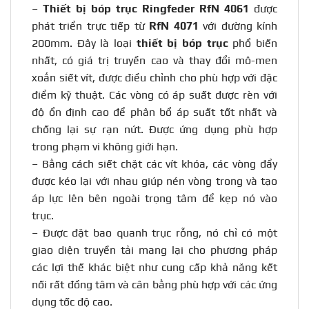
–
Thiết bị bóp trục Ringfeder RfN 4061
được
phát triển trực tiếp từ
RfN 4071
với đường kính
200mm. Đây là loại
thiết bị bóp trục
phổ biến
nhất, có giá trị truyền cao và thay đổi mô-men
xoắn siết vít, được điều chỉnh cho phù hợp với đặc
điểm kỹ thuật. Các vòng có áp suất được rèn với
độ ổn định cao để phân bổ áp suất tốt nhất và
chống lại sự rạn nứt. Được ứng dụng phù hợp
trong phạm vi không giới hạn.
– Bằng cách siết chặt các vít khóa, các vòng đẩy
được kéo lại với nhau giúp nén vòng trong và tạo
áp lực lên bên ngoài trọng tâm để kẹp nó vào
trục.
– Được đặt bao quanh trục rỗng, nó chỉ có một
giao diện truyền tải mang lại cho phương pháp
các lợi thế khác biệt như cung cấp khả năng kết
nối rất đồng tâm và cân bằng phù hợp với các ứng
dụng tốc độ cao.