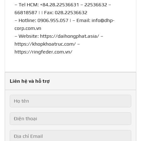
– Tel HCM: +84.28.22536631 – 22536632 –
66818587 | | Fax: 028.22536632
– Hotline:
0906.955.057
| – Email:
info@dhp-
corp.com.vn
– Website:
https://daihongphat.asia/
–
https://khopkhoatruc.com/
–
https://ringfeder.com.vn/
Liên hệ và hỗ trợ