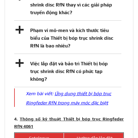
shrink disc RfN thay vì các giải pháp
truyền động khác?
a
Phạm vi mô-men và kích thước tiêu
biểu của Thiết bị bóp trục shrink disc
RfN là bao nhiêu?
a
Việc lắp đặt và bảo trì Thiết bị bóp
trục shrink disc RfN có phức tạp
không?
Xem bài viết:
Ứng dụng thiết bị bóp trục
Ringfeder RfN trong máy móc đặc biệt
4.
Thông số kỹ thuật Thiết bị bóp trục Ringfeder
RfN 4061
Catalogue
Hướng dẫn lắp đặt