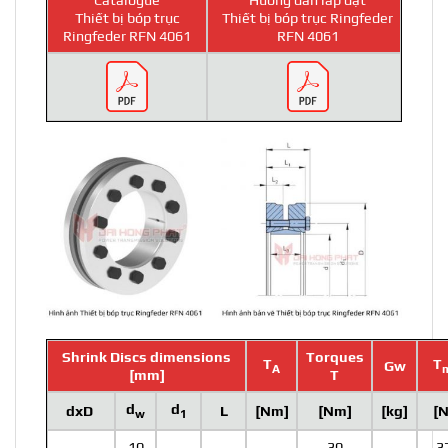
Thiết bị bóp trục
Thiết bị bóp trục Ringfeder
Ringfeder RFN 4061
RFN 4061
Shrink Discs dimensions
Torques
T
T
Gw
A
[mm]
T
d
d
dxD
L
[Nm]
[Nm]
[kg]
[
w
1
10
30
3