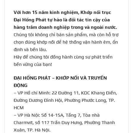
Với hơn 15 năm kinh nghiệm, Khớp nối trục
Đại Hồng Phát tự hào là đối tác tin cậy của
hàng trăm doanh nghiệp trong và ngoài nước.
Chúng tôi không chỉ bán sản phẩm, mà còn hỗ trợ
chọn đúng khớp nối để hệ thống vận hành êm, ổn
định và bền lâu.
Hãy để chúng tôi đồng hành cùng sự phát triển
bền vững của bạn!
ĐẠI HỒNG PHÁT – KHỚP NỐI VÀ TRUYỀN
ĐỘNG
– VP Hồ chí Minh: 22 Đường 11, KDC Khang Điền,
Đường Dương Đình Hội, Phường Phước Long, TP.
HCM
– VP Hà Nội: Số 14-15A, Tầng 7, Tòa nhà
Charmvit, số 117 Trần Duy Hưng, Phường Thanh
Xuân, TP. Hà Nội.