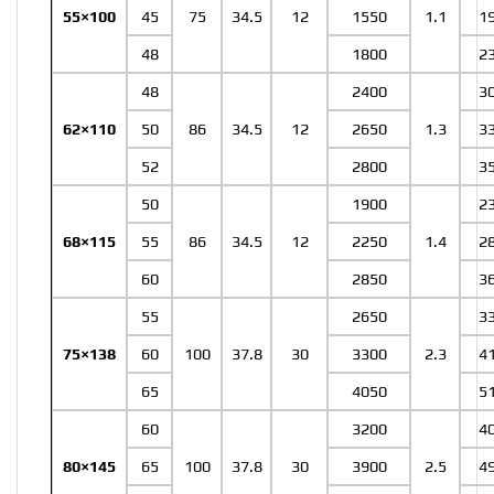
55×100
45
75
34.5
12
1550
1.1
1
48
1800
2
48
2400
3
62×110
50
86
34.5
12
2650
1.3
3
52
2800
3
50
1900
2
68×115
55
86
34.5
12
2250
1.4
2
60
2850
3
55
2650
3
75×138
60
100
37.8
30
3300
2.3
4
65
4050
5
60
3200
4
80×145
65
100
37.8
30
3900
2.5
4