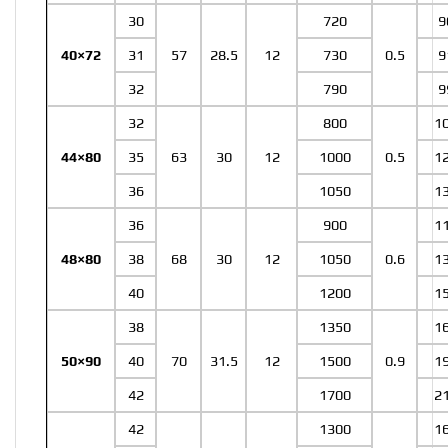
30
720
9
40×72
31
57
28.5
12
730
0.5
9
32
790
9
32
800
1
44×80
35
63
30
12
1000
0.5
1
36
1050
1
36
900
1
48×80
38
68
30
12
1050
0.6
1
40
1200
1
38
1350
1
50×90
40
70
31.5
12
1500
0.9
1
42
1700
2
42
1300
1