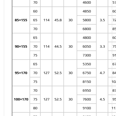
70
4600
5
60
4850
6
85×155
65
114
45.8
30
5800
3.5
7
70
6800
8
65
4800
6
90×155
70
114
44.5
30
6050
3.3
7
75
7300
9
65
5350
6
95×170
70
127
52.5
30
6750
4.7
8
75
8150
10
70
6950
8
100×170
75
127
52.5
30
7600
4.5
9
80
9100
11