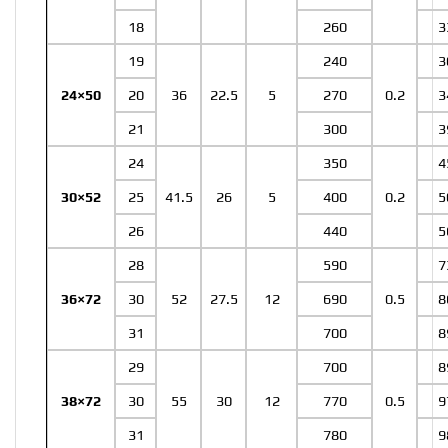
18
260
3
19
240
3
24×50
20
36
22.5
5
270
0.2
3
21
300
3
24
350
4
30×52
25
41.5
26
5
400
0.2
5
26
440
5
28
590
7
36×72
30
52
27.5
12
690
0.5
8
31
700
8
29
700
8
38×72
30
55
30
12
770
0.5
9
31
780
9