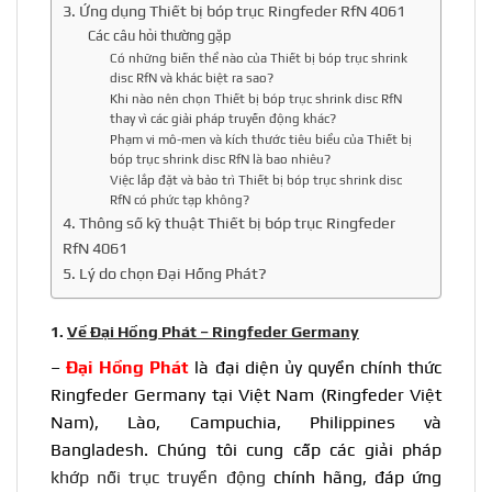
3. Ứng dụng Thiết bị bóp trục Ringfeder RfN 4061
Các câu hỏi thường gặp
Có những biến thể nào của Thiết bị bóp trục shrink
disc RfN và khác biệt ra sao?
Khi nào nên chọn Thiết bị bóp trục shrink disc RfN
thay vì các giải pháp truyền động khác?
Phạm vi mô-men và kích thước tiêu biểu của Thiết bị
bóp trục shrink disc RfN là bao nhiêu?
Việc lắp đặt và bảo trì Thiết bị bóp trục shrink disc
RfN có phức tạp không?
4. Thông số kỹ thuật Thiết bị bóp trục Ringfeder
RfN 4061
5. Lý do chọn Đại Hồng Phát?
1.
Về Đại Hồng Phát – Ringfeder Germany
–
Đại Hồng Phát
là đại diện ủy quyền chính thức
Ringfeder Germany tại Việt Nam (
Ringfeder Việt
Nam
), Lào, Campuchia, Philippines và
Bangladesh. Chúng tôi cung cấp các giải pháp
khớp nối trục truyền động
chính hãng, đáp ứng