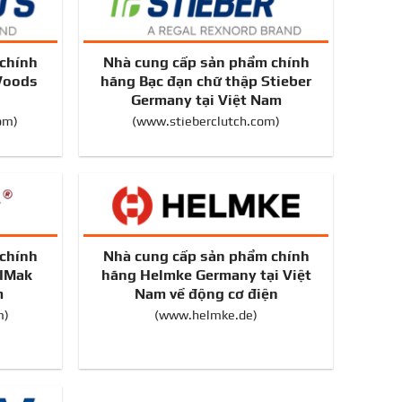
chính
Nhà cung cấp sản phẩm chính
Woods
hãng Bạc đạn chữ thập Stieber
Germany tại Việt Nam
om
)
(
www.stieberclutch.com
)
chính
Nhà cung cấp sản phẩm chính
 IMak
hãng Helmke Germany tại Việt
m
Nam về động cơ điện
m
)
(
www.helmke.de
)