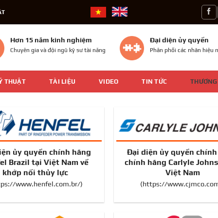
ÁT
Hơn 15 năm kinh nghiệm
Đại diện ủy quyền
Chuyên gia và đội ngũ kỹ sư tài năng
Phân phối các nhãn hiệu n
Ỹ THUẬT
TÀI LIỆU
VIDEO
TIN TỨC
THƯƠNG
iện ủy quyền chính hãng
Đại diện ủy quyền chín
el Brazil tại Việt Nam về
chính hãng Carlyle Johns
khớp nối thủy lực
Việt Nam
tps://www.henfel.com.br/)
(https://www.cjmco.co