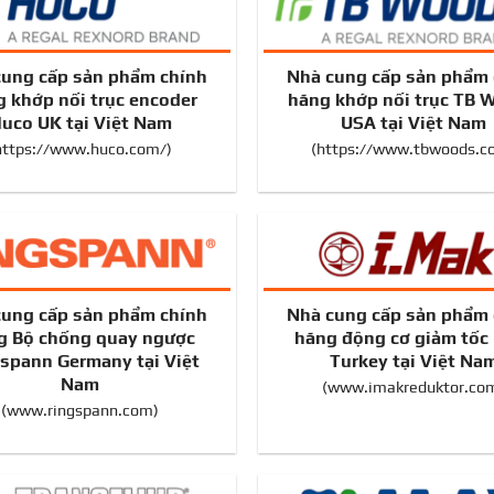
cung cấp sản phẩm chính
Nhà cung cấp sản phẩm 
 khớp nối trục encoder
hãng khớp nối trục TB 
uco UK tại Việt Nam
USA tại Việt Nam
https://www.huco.com/
)
(h
ttps://www.tbwoods.c
cung cấp sản phẩm chính
Nhà cung cấp sản phẩm 
g Bộ chống quay ngược
hãng động cơ giảm tốc
spann Germany tại Việt
Turkey tại Việt Na
Nam
(
www.imakreduktor.co
(
www.ringspann.com
)