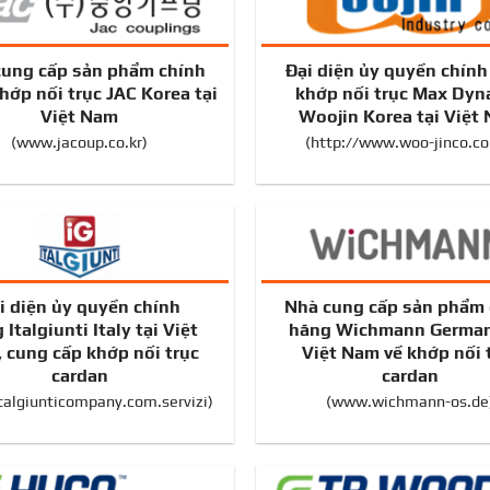
cung cấp sản phẩm chính
Đại diện ủy quyền chín
hớp nối trục JAC Korea tại
khớp nối trục Max Dyn
Việt Nam
Woojin Korea tại Việt
(
www.jacoup.co.kr
)
(
http://www.woo-jinco.c
i diện ủy quyền chính
Nhà cung cấp sản phẩm 
 Italgiunti Italy tại Việt
hãng Wichmann German
 cung cấp khớp nối trục
Việt Nam về khớp nối 
cardan
cardan
algiunticompany.com.servizi
)
(
www.wichmann-os.de