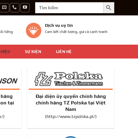
SEARCH BUTTON
Search
for:
Dịch vụ uy tín
ổi tiếng
Cam kết chất lượng, giá cả cạnh tranh
 HIỆU
SỰ KIỆN
LIÊN HỆ
h hãng
Đại diện ủy quyền chính hãng
on tại
chính hãng TZ Polska tại Việt
Nam
m/)
(http://www.tzpolska.pl/)