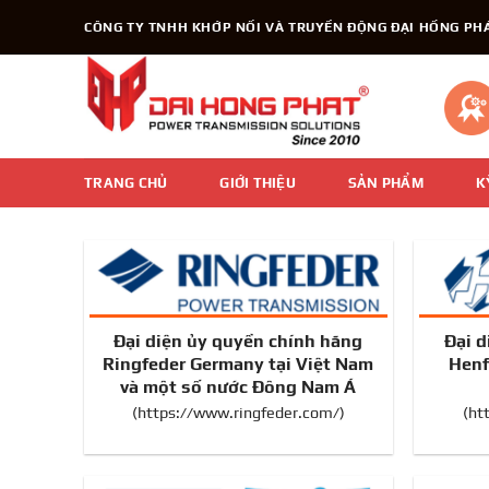
Chuyển
CÔNG TY TNHH KHỚP NỐI VÀ TRUYỀN ĐỘNG ĐẠI HỒNG PH
đến
nội
dung
TRANG CHỦ
GIỚI THIỆU
SẢN PHẨM
K
Đại diện ủy quyền chính hãng
Đại d
Ringfeder Germany tại Việt Nam
Henf
và một số nước Đông Nam Á
(https://www.ringfeder.com/)
(ht