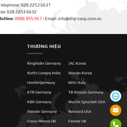
Telephone: 028 2253 6631
Fax: 028 2253 6632
Hotline
:
0906 955 057
|
Email: info@dhp-corp.com.vn
THƯƠNG HIỆU
Ringfeder Germany
JAC Korea
Rathi-Lovejoy India
Woojin Korea
Henfel Germany
MAV Italy
KTR Germany
TB Woods Germany
KBK Germany
Martin Sprocket USA
Flender Germany
Rexnord USA
Cross+Morse UK
Fenner UK