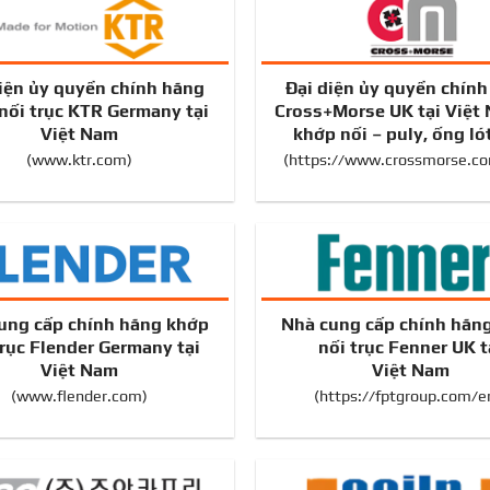
iện ủy quyền chính hãng
Đại diện ủy quyền chín
nối trục KTR Germany tại
Cross+Morse UK tại Việt
Việt Nam
khớp nối – puly, ống ló
(
www.ktr.com
)
(
https://www.crossmorse.c
ung cấp chính hãng khớp
Nhà cung cấp chính hãn
trục Flender Germany tại
nối trục Fenner UK t
Việt Nam
Việt Nam
(
www.flender.com
)
(
https://fptgroup.com/e