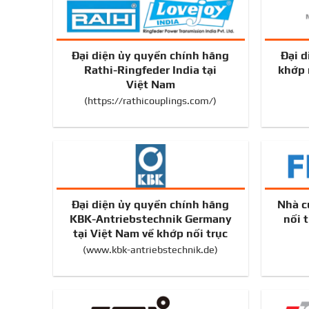
Đại diện ủy quyền chính hãng
Đại d
Rathi-Ringfeder India tại
khớp 
Việt Nam
(
https://rathicouplings.com/
)
Đại diện ủy quyền chính hãng
Nhà c
KBK-Antriebstechnik Germany
nối 
tại Việt Nam về khớp nối trục
(
www.kbk-antriebstechnik.de
)