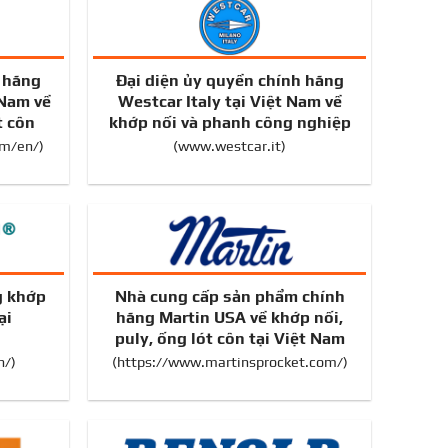
h hãng
Đại diện ủy quyền chính hãng
 Nam về
Westcar Italy tại Việt Nam về
t côn
khớp nối và phanh công nghiệp
om/en/
)
(
www.westcar.it
)
g khớp
Nhà cung cấp sản phẩm chính
ại
hãng Martin USA về khớp nối,
puly, ống lót côn tại Việt Nam
n/
)
(
https://www.martinsprocket.com/
)