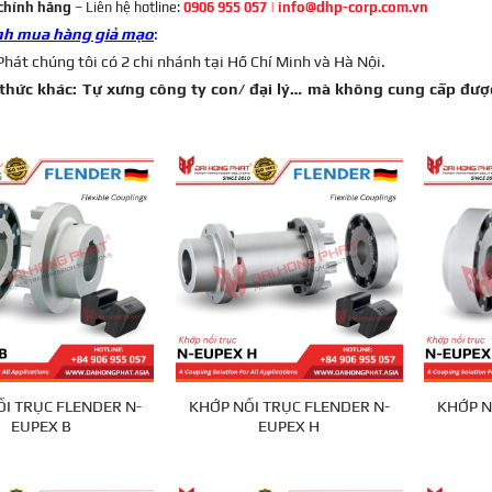
chính hãng
– Liên hệ hotline:
0906 955 057
|
info@dhp-corp.com.vn
ánh mua hàng giả mạo
:
hát chúng tôi có 2 chi nhánh tại Hồ Chí Minh và Hà Nội.
thức khác: Tự xưng công ty con/ đại lý… mà không cung cấp được
I TRỤC FLENDER N-
KHỚP NỐI TRỤC FLENDER N-
KHỚP N
EUPEX B
EUPEX H