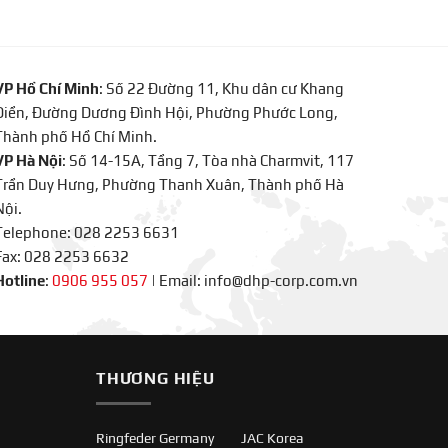
VP Hồ Chí Minh
: Số 22 Đường 11, Khu dân cư Khang
Điền, Đường Dương Đình Hội, Phường Phước Long,
Thành phố Hồ Chí Minh.
VP Hà Nội
: Số 14-15A, Tầng 7, Tòa nhà Charmvit, 117
Trần Duy Hưng, Phường Thanh Xuân, Thành phố Hà
Nội.
Telephone: 028 2253 6631
Fax: 028 2253 6632
Hotline
:
0906 955 057
|
Email: info@dhp-corp.com.vn
THƯƠNG HIỆU
Ringfeder Germany
JAC Korea