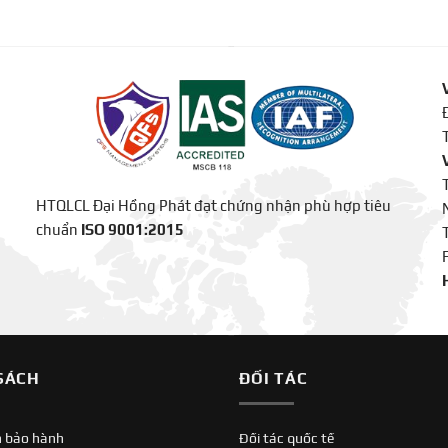
HTQLCL Đại Hồng Phát đạt chứng nhận phù hợp tiêu
chuẩn
ISO 9001:2015
SÁCH
ĐỐI TÁC
h bảo hành
Đối tác quốc tế