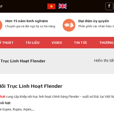
ÁT
Hơn 15 năm kinh nghiệm
Đại diện ủy quyền
Chuyên gia và đội ngũ kỹ sư tài năng
Phân phối các nhãn hiệu n
Ỹ THUẬT
TÀI LIỆU
VIDEO
TIN TỨC
THƯƠNG
Hiển thị tấ
Trục Linh Hoạt Flender
ối Trục Linh Hoạt Flender
Phát
cung cấp
khớp nối trục linh hoạt
chính hãng Flender – xuất xứ Đức tại Việt 
nổi bật
:
N-Eupex, Rupex, Arpex,…