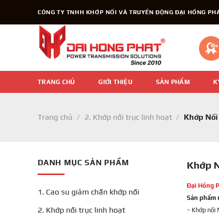
Chuyển
CÔNG TY TNHH KHỚP NỐI VÀ TRUYỀN ĐỘNG ĐẠI HỒNG PH
đến
nội
dung
TRANG CHỦ
GIỚI THIỆU
SẢN PHẨM
K
Trang chủ
/
2. Khớp nối trục linh hoạt
/
Khớp Nối 
DANH MỤC SẢN PHẨM
Khớp N
Đại Hồng 
1. Cao su giảm chấn khớp nối
Sản phẩm 
2. Khớp nối trục linh hoạt
– Khớp nối 