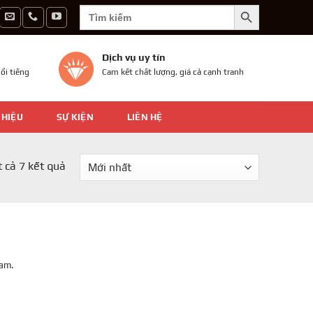
SEARCH BUTTON
Search
for:
Dịch vụ uy tín
ổi tiếng
Cam kết chất lượng, giá cả cạnh tranh
 HIỆU
SỰ KIỆN
LIÊN HỆ
t cả 7 kết quả
Nam.