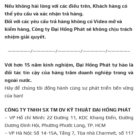
Nếu không hài lòng với các điều trên, Khách hàng có
thể yêu cầu và xác nhận trả hàng.
Đối với các yêu cầu trả hàng không có Video mở và
kiểm hàng, Công ty Đại Hồng Phát sẽ không chịu trách
nhiệm giải quyết.
—————–/—————–/—————–/—————–/—————–
Với hơn 15 năm kinh nghiệm, Đại Hồng Phát tự hào là
đối tác tin cậy của hàng trăm doanh nghiệp trong và
ngoài nước.
Hãy để chúng tôi đồng hành cùng sự phát triển bền vững
của bạn!
CÔNG TY TNHH SX TM DV KỸ THUẬT ĐẠI HỒNG PHÁT
– VP Hồ chí Minh: 22 Đường 11, KDC Khang Điền, Đường
Dương Đình Hội, Phường Phước Long, TP. HCM
– VP Hà Nội: Số 14-15A, Tầng 7, Tòa nhà Charmvit, số 117