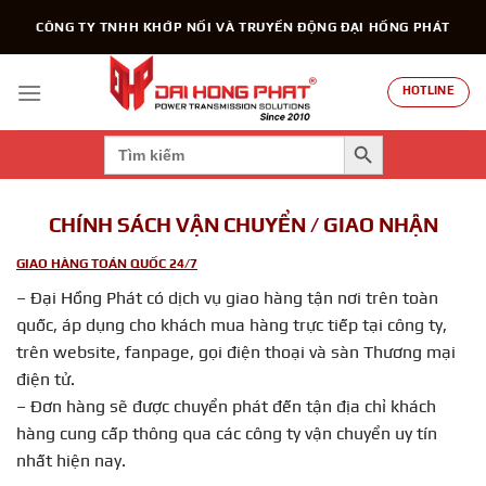
Chuyển
CÔNG TY TNHH KHỚP NỐI VÀ TRUYỀN ĐỘNG ĐẠI HỒNG PHÁT
đến
nội
dung
HOTLINE
SEARCH BUTTON
Search
for:
CHÍNH SÁCH VẬN CHUYỂN / GIAO NHẬN
GIAO HÀNG TOÁN QUỐC 24/7
– Đại Hồng Phát có dịch vụ giao hàng tận nơi trên toàn
quốc, áp dụng cho khách mua hàng trực tiếp tại công ty,
trên website, fanpage,
gọi điện thoại và sàn Thương mại
điện tử.
– Đơn hàng sẽ được chuyển phát đến tận địa chỉ khách
hàng cung cấp thông qua các công ty vận chuyển uy tín
nhất hiện nay.