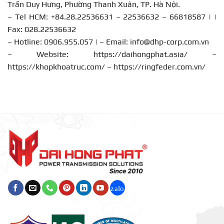
Trần Duy Hưng, Phường Thanh Xuân, TP. Hà Nội.
– Tel HCM: +84.28.22536631 – 22536632 – 66818587 | |
Fax: 028.22536632
– Hotline:
0906.955.057
| – Email:
info@dhp-corp.com.vn
– Website:
https://daihongphat.asia/
–
https://khopkhoatruc.com/
–
https://ringfeder.com.vn/