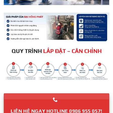
QUY TRÌNH
LẮP ĐẶT – CÂN CHỈNH
LIÊN HỆ NGAY HOTLINE 0906 955 057!