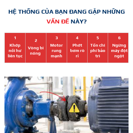
HỆ THỐNG CỦA BẠN ĐANG GẶP NHỮNG
VẤN ĐỀ
NÀY?
1
3
4
5
6
2
Khớp
Motor
Phớt
Tốn chi
Ngừng
Vòng bi
nối hư
rung
bơm rò
phí bảo
máy đột
nóng
liên tục
mạnh
rỉ
trì
ngột