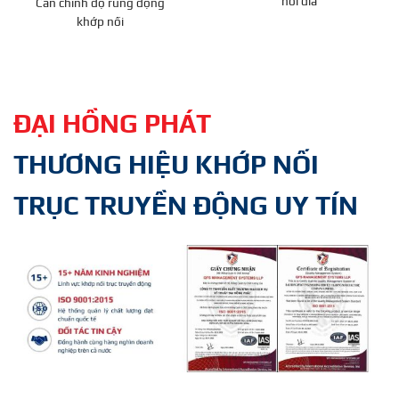
nối đĩa
Cân chỉnh độ rung động
khớp nối
ĐẠI HỒNG PHÁT
THƯƠNG HIỆU KHỚP NỐI
TRỤC TRUYỀN ĐỘNG UY TÍN