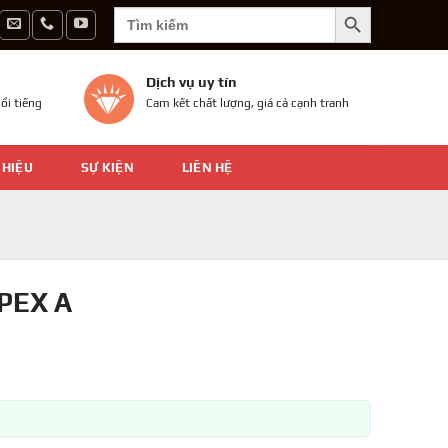
SEARCH BUTTON
Search
for:
Dịch vụ uy tín
ổi tiếng
Cam kết chất lượng, giá cả cạnh tranh
 HIỆU
SỰ KIỆN
LIÊN HỆ
PEX A