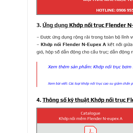
HOTLINE:
0906 95
3.
Ứng dụng
Khớp nối trục Flender 
– Được ứng dụng rộng rãi trong toàn bộ lĩnh 
–
Khớp nối Flender N-Eupex A
kết nối giữa
gió, hộp số dẫn động cho cầu trục; dẫn động
Xem thêm sản phẩm:
Khớp nối trục bơm 
Xem bài viết:
Các loại khớp nối trục cao su giảm chấn 
4.
Thông số kỹ thuật Khớp nối trục 
Catalogue
Khớp nối mềm Flender N-eupex A