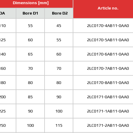
Dimensions [mm]
Article no.
DA
Bore D1
Bore D2
110
55
45
2LC0170-4AB11-0AA0
125
60
55
2LC0170-5AB11-0AA0
140
65
60
2LC0170-6AB11-0AA0
160
70
70
2LC0170-7AB11-0AA0
180
80
80
2LC0170-8AB11-0AA0
200
85
90
2LC0171-0AB11-0AA0
225
90
100
2LC0171-1AB11-0AA0
250
100
115
2LC0171-2AB11-0AA0