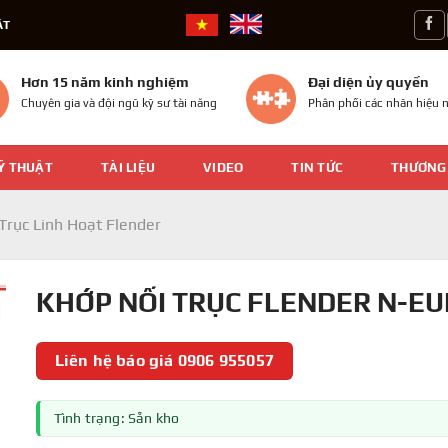
ÁT
Hơn 15 năm kinh nghiệm
Đại diện ủy quyền
Chuyên gia và đội ngũ kỹ sư tài năng
Phân phối các nhãn hiệu n
Ỹ THUẬT
TÀI LIỆU
VIDEO
TIN TỨC
THƯƠNG
Trục Linh Hoạt Flender
KHỚP NỐI TRỤC FLENDER N-EU
Liên hệ báo giá 0906 955057
Tình trạng: Sẵn kho