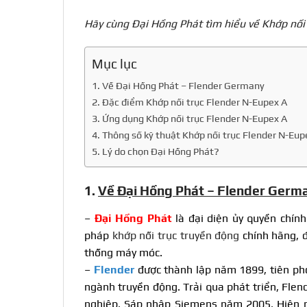
Hãy cùng Đại Hồng Phát tìm hiểu về Khớp nối 
Mục lục
1. Về Đại Hồng Phát – Flender Germany
2. Đặc điểm Khớp nối trục Flender N-Eupex A
3. Ứng dụng Khớp nối trục Flender N-Eupex A
4. Thông số kỹ thuật Khớp nối trục Flender N-Eup
5. Lý do chọn Đại Hồng Phát?
1.
Về Đại Hồng Phát – Flender Germ
–
Đại Hồng Phát
là đại diện ủy quyền chính
pháp
khớp nối trục truyền động
chính hãng, đ
thống máy móc.
–
Flender
được thành lập năm 1899, tiên pho
ngành truyền động. Trải qua phát triển, Fle
nghiệp. Sáp nhập Siemens năm 2005. Hiện nay