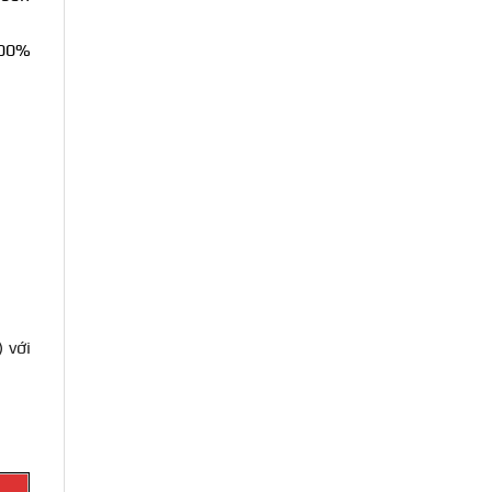
100%
 với