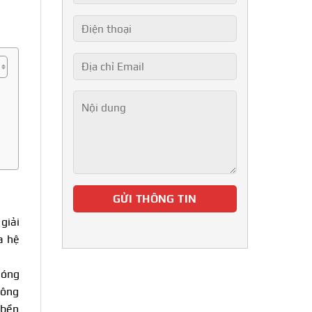
giải
a hệ
móng
công
 bền