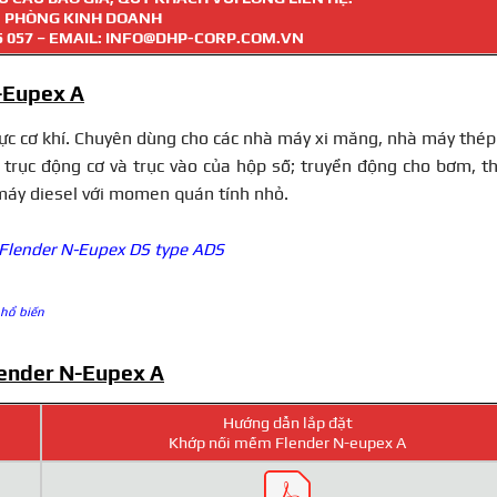
PHÒNG KINH DOANH
5 057
– EMAIL: INFO@DHP-CORP.COM.VN
N-Eupex A
vực cơ khí. Chuyên dùng cho các nhà máy xi măng, nhà máy thép
 trục động cơ và trục vào của hộp số; truyền động cho bơm, t
 máy diesel với momen quán tính nhỏ.
Flender N-Eupex DS type ADS
phổ biến
Flender N-Eupex A
Hướng dẫn lắp đặt
Khớp nối mềm Flender N-eupex A