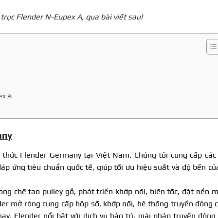
trục Flender N-Eupex A, qua bài viết sau!
ex A
any
 thức Flender Germany tại Việt Nam. Chúng tôi cung cấp các 
áp ứng tiêu chuẩn quốc tế, giúp tối ưu hiệu suất và độ bền củ
ng chế tạo pulley gỗ, phát triển khớp nối, biến tốc, đặt nền 
nder mở rộng cung cấp hộp số, khớp nối, hệ thống truyền động 
, Flender nổi bật với dịch vụ bảo trì, giải pháp truyền động