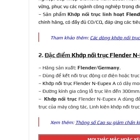
vững, phục vụ các ngành công nghiệp trọng đi
– Sản phẩm
Khớp nối
trục linh hoạt
Flend
chính hãng, có đầy đủ CO/CQ, đáp ứng các tiê
Tham khảo thêm:
Các dòng khớp nối trục 
2.
Đặc điểm
Khớp nối trục Flender N
– Hãng sản xuất:
Flender/Germany
.
– Dùng để kết nối trục động cơ điện hoặc trục
–
Khớp nối trục Flender N-Eupex A
có dãy mo
– Đường kính gia công lỗ trục lên đến 300mm
–
Khớp nối trục
Flender N-Eupex A dùng để k
trục của máy công tác. Linh kiện khớp nối t
Xem thêm:
Thông số Cao su giảm chấn k
MỌI THẮC MẮC HOẶC YÊU