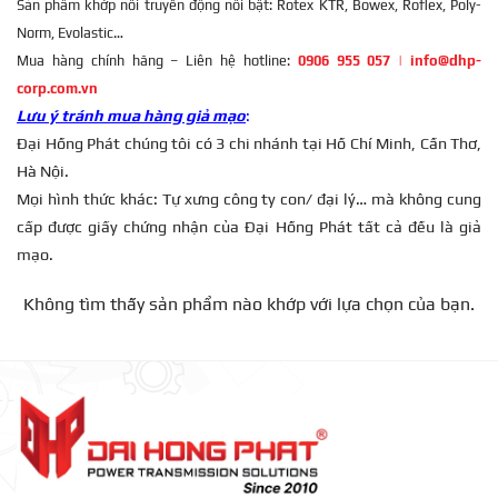
Sản phẩm khớp nối truyền động nổi bật: Rotex KTR, Bowex, Roflex, Poly-
Norm, Evolastic…
Mua hàng chính hãng – Liên hệ hotline:
0906 955 057
|
info@dhp-
corp.com.vn
Lưu ý tránh mua hàng giả mạo
:
Đại Hồng Phát chúng tôi có 3 chi nhánh tại Hồ Chí Minh, Cần Thơ,
Hà Nội.
Mọi hình thức khác: Tự xưng công ty con/ đại lý… mà không cung
cấp được giấy chứng nhận của Đại Hồng Phát tất cả đều là giả
mạo.
Không tìm thấy sản phẩm nào khớp với lựa chọn của bạn.