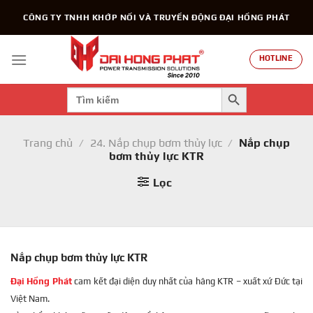
Chuyển
CÔNG TY TNHH KHỚP NỐI VÀ TRUYỀN ĐỘNG ĐẠI HỒNG PHÁT
đến
nội
dung
HOTLINE
SEARCH BUTTON
Search
for:
Trang chủ
/
24. Nắp chụp bơm thủy lực
/
Nắp chụp
bơm thủy lực KTR
Lọc
Nắp chụp bơm thủy lực KTR
Đại Hồng Phát
cam kết đại diện duy nhất của hãng KTR – xuất xứ Đức tại
Việt Nam.