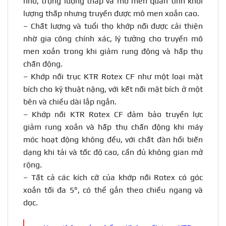
nhỏ, trọng lượng thấp và mô men quán tính khối
lượng thấp nhưng truyền được mô men xoắn cao.
– Chất lượng và tuổi thọ khớp nối được cải thiện
nhờ gia công chính xác, lý tưởng cho truyền mô
men xoắn trong khi giảm rung động và hấp thụ
chấn động.
– Khớp nối trục KTR Rotex CF như một loại mặt
bích cho kỹ thuật nặng, với kết nối mặt bích ở một
bên và chiều dài lắp ngắn.
– Khớp nối KTR Rotex CF đảm bảo truyền lực
giảm rung xoắn và hấp thụ chấn động khi máy
móc hoạt động không đều, với chất đàn hồi biến
dạng khi tải và tốc độ cao, cần đủ không gian mở
rộng.
– Tất cả các kích cỡ của khớp nối Rotex có góc
xoắn tối đa 5°, có thể gắn theo chiều ngang và
dọc.