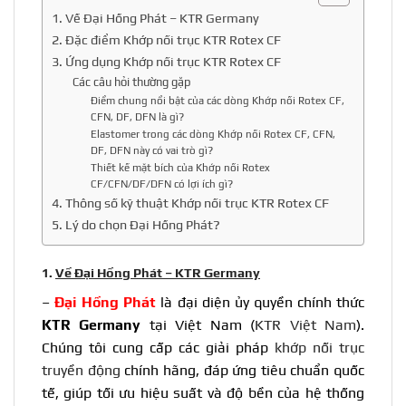
1. Về Đại Hồng Phát – KTR Germany
2. Đặc điểm Khớp nối trục KTR Rotex CF
3. Ứng dụng Khớp nối trục KTR Rotex CF
Các câu hỏi thường gặp
Điểm chung nổi bật của các dòng Khớp nối Rotex CF,
CFN, DF, DFN là gì?
Elastomer trong các dòng Khớp nối Rotex CF, CFN,
DF, DFN này có vai trò gì?
Thiết kế mặt bích của Khớp nối Rotex
CF/CFN/DF/DFN có lợi ích gì?
4. Thông số kỹ thuật Khớp nối trục KTR Rotex CF
5. Lý do chọn Đại Hồng Phát?
1.
Về Đại Hồng Phát – KTR Germany
–
Đại Hồng Phát
là đại diện ủy quyền chính thức
KTR Germany
tại Việt Nam (
KTR Việt Nam
).
Chúng tôi cung cấp các giải pháp
khớp nối trục
truyền động
chính hãng, đáp ứng tiêu chuẩn quốc
tế, giúp tối ưu hiệu suất và độ bền của hệ thống