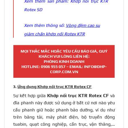
Xem thêm sản phẩm:
Khớp nối trục KTR
Rotex SD
Xem thêm thông số:
Vòng đệm cao su
giảm chấn khớp nối Rotex KTR
MỌI THẮC MẮC HOẶC YÊU CẦU BÁO GIÁ, QUÝ
KHÁCH VUI LÒNG LIÊN HỆ:
PHÒNG KINH DOANH
HOTLINE:
0906 955 057
– EMAIL: INFO@DHP-
CORP.COM.VN
3.
Ứng dụng Khớp nối trục KTR Rotex CF
Sự kết hợp giữa
Khớp nối trục
KTR
Rotex CF
và
đĩa phanh này được sử dụng ở bất cứ nơi nào yêu
cầu phanh giữ hoặc phanh bảo dưỡng, ví dụ như
trên băng tải, máy phát điện, bộ truyền động
tuabin, quạt công nghiệp, cần trục, vận thăng,…