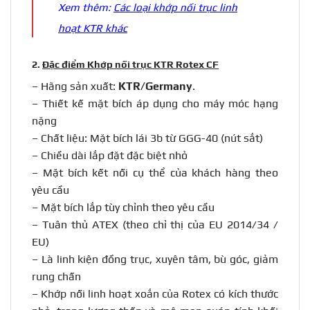
Xem thêm:
Các loại khớp nối trục linh
hoạt KTR khác
2.
Đặc điểm Khớp nối trục KTR Rotex CF
– Hãng sản xuất:
KTR/Germany
.
– Thiết kế mặt bích áp dụng cho máy móc hạng
nặng
– Chất liệu: Mặt bích lái 3b từ GGG-40 (nút sắt)
– Chiều dài lắp đặt đặc biệt nhỏ
– Mặt bích kết nối cụ thể của khách hàng theo
yêu cầu
– Mặt bích lắp tùy chỉnh theo yêu cầu
– Tuân thủ ATEX (theo chỉ thị của EU 2014/34 /
EU)
– Là linh kiện đồng trục, xuyên tâm, bù góc, giảm
rung chấn
– Khớp nối linh hoạt xoắn của Rotex có kích thước