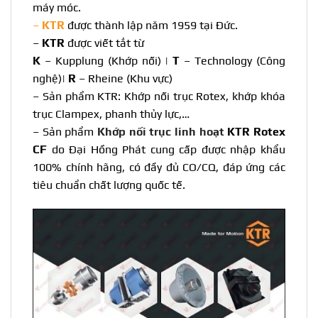
máy móc.
–
KTR
được thành lập năm 1959 tại Đức.
–
KTR
được viết tắt từ
K
– Kupplung (Khớp nối) |
T
– Technology (Công
nghệ)|
R
– Rheine (Khu vực)
– Sản phẩm
KTR
: Khớp nối trục Rotex, khớp khóa
trục Clampex, phanh thủy lực,…
– Sản phẩm
Khớp nối trục linh hoạt
KTR Rotex
CF
do Đại Hồng Phát cung cấp được nhập khẩu
100% chính hãng, có đầy đủ CO/CQ, đáp ứng các
tiêu chuẩn chất lượng quốc tế.