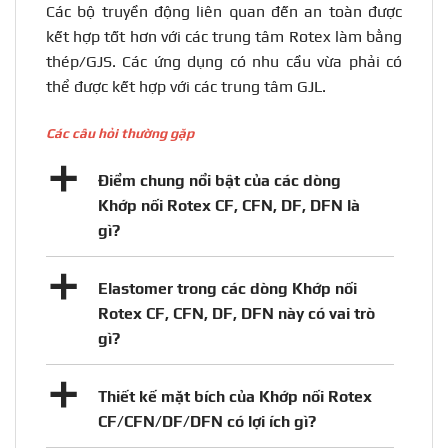
Các bộ truyền động liên quan đến an toàn được
kết hợp tốt hơn với các trung tâm Rotex làm bằng
thép/GJS. Các ứng dụng có nhu cầu vừa phải có
thể được kết hợp với các trung tâm GJL.
Các câu hỏi thường gặp
a
Điểm chung nổi bật của các dòng
Khớp nối Rotex CF, CFN, DF, DFN là
gì?
a
Elastomer trong các dòng Khớp nối
Rotex CF, CFN, DF, DFN này có vai trò
gì?
a
Thiết kế mặt bích của Khớp nối Rotex
CF/CFN/DF/DFN có lợi ích gì?