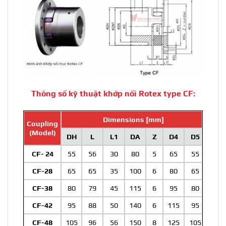
Thông số kỹ thuật khớp nối Rotex type CF:
Dimensions [mm]
Coupling
(Model)
DH
L
L1
DA
Z
D4
D5
CF- 24
55
56
30
80
5
65
55
CF-28
65
65
35
100
6
80
65
CF-38
80
79
45
115
6
95
80
CF-42
95
88
50
140
6
115
95
CF-48
105
96
56
150
8
125
105