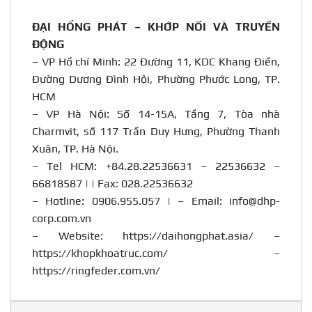
ĐẠI HỒNG PHÁT – KHỚP NỐI VÀ TRUYỀN
ĐỘNG
– VP Hồ chí Minh: 22 Đường 11, KDC Khang Điền,
Đường Dương Đình Hội, Phường Phước Long, TP.
HCM
– VP Hà Nội: Số 14-15A, Tầng 7, Tòa nhà
Charmvit, số 117 Trần Duy Hưng, Phường Thanh
Xuân, TP. Hà Nội.
– Tel HCM: +84.28.22536631 – 22536632 –
66818587 | | Fax: 028.22536632
– Hotline:
0906.955.057
| – Email:
info@dhp-
corp.com.vn
– Website:
https://daihongphat.asia/
–
https://khopkhoatruc.com/
–
https://ringfeder.com.vn/