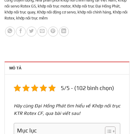
cứng truyền động
,
Nhà phân phối khớp nối chính hãng tại Việt Nam
,
Khớp
nối servo Rotex GS
,
khớp nối trục motor
,
Khớp nối trục Đại Hồng Phát
,
khớp nối trục quay
,
Khớp nối động cơ servo
,
khớp nối chính hãng
,
Khớp nối
Rotex
,
khớp nối trục mềm
MÔ TẢ
5/5 - (102 bình chọn)
Hãy cùng Đại Hồng Phát tìm hiểu về Khớp nối trục
KTR Rotex CF, qua bài viết sau!
Mục lục