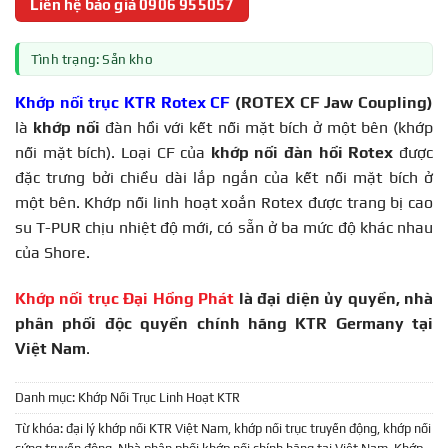
Liên hệ báo giá 0906 955057
Tình trạng: Sẵn kho
Khớp nối trục
KTR
Rotex CF
(ROTEX CF Jaw Coupling)
là
khớp nối
đàn hồi với kết nối mặt bích ở một bên (khớp
nối mặt bích). Loại CF của
khớp nối đàn hồi Rotex
được
đặc trưng bởi chiều dài lắp ngắn của kết nối mặt bích ở
một bên. Khớp nối linh hoạt xoắn Rotex được trang bị cao
su T-PUR chịu nhiệt độ mới, có sẵn ở ba mức độ khác nhau
của Shore.
Khớp nối trục Đại Hồng Phát
là đại diện ủy quyền, nhà
phân phối độc quyền chính hãng KTR Germany tại
Việt Nam
.
Danh mục:
Khớp Nối Trục Linh Hoạt KTR
Từ khóa:
đại lý khớp nối KTR Việt Nam
,
khớp nối trục truyền động
,
khớp nối