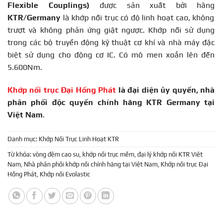
Flexible Couplings)
được sản xuất bởi hãng
KTR/Germany
là khớp nối trục có độ linh hoạt cao, không
trượt và không phản ứng giật ngược. Khớp nối sử dụng
trong các bộ truyền động kỹ thuật cơ khí và nhà máy đặc
biệt sử dụng cho động cơ IC. Có mô men xoắn lên đến
5.600Nm.
Khớp nối trục Đại Hồng Phát
là đại diện ủy quyền, nhà
phân phối độc quyền chính hãng KTR Germany tại
Việt Nam
.
Danh mục:
Khớp Nối Trục Linh Hoạt KTR
Từ khóa:
vòng đệm cao su
,
khớp nối trục mềm
,
đại lý khớp nối KTR Việt
Nam
,
Nhà phân phối khớp nối chính hãng tại Việt Nam
,
Khớp nối trục Đại
Hồng Phát
,
Khớp nối Evolastic