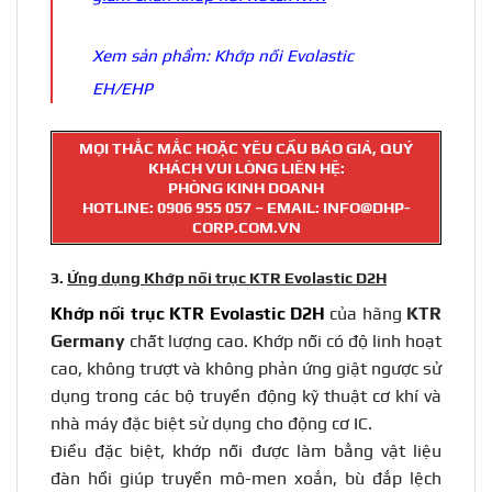
Xem sản phẩm:
Khớp nối Evolastic
EH/EHP
MỌI THẮC MẮC HOẶC YÊU CẦU BÁO GIÁ, QUÝ
KHÁCH VUI LÒNG LIÊN HỆ:
PHÒNG KINH DOANH
HOTLINE:
0906 955 057
– EMAIL: INFO@DHP-
CORP.COM.VN
3.
Ứng dụng Khớp nối trục KTR Evolastic D2H
Khớp nối trục
KTR Evolastic D2H
của hãng
KTR
Germany
chất lượng cao. Khớp nối có độ linh hoạt
cao, không trượt và không phản ứng giật ngược sử
dụng trong các bộ truyền động kỹ thuật cơ khí và
nhà máy đặc biệt sử dụng cho động cơ IC.
Điều đặc biệt, khớp nối được làm bằng vật liệu
đàn hồi giúp truyền mô-men xoắn, bù đắp lệch