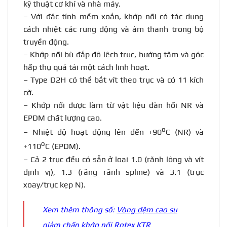
kỹ thuật cơ khí và nhà máy.
– Với đặc tính mềm xoắn, khớp nối có tác dụng
cách nhiệt các rung động và âm thanh trong bộ
truyền động.
– Khớp nối bù đắp độ lệch trục, hướng tâm và góc
hấp thụ quá tải một cách linh hoạt.
– Type D2H có thể bắt vít theo trục và có 11 kích
cỡ.
– Khớp nối được làm từ vật liệu đàn hồi NR và
EPDM chất lượng cao.
o
– Nhiệt độ hoạt động lên đến +90
C (NR) và
o
+110
C (EPDM).
– Cả 2 trục đều có sẵn ở loại 1.0 (rãnh lông và vít
định vị), 1.3 (răng rãnh spline) và 3.1 (trục
xoay/trục kẹp N).
Xem thêm thông số:
Vòng đệm cao su
giảm chấn khớp nối Rotex KTR