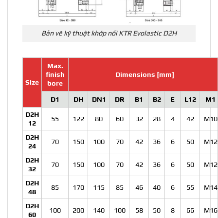
Bản vẽ kỹ thuật khớp nối KTR Evolastic D2H
Max.
finish
Dimensions [mm]
Size
bore
D1
DH
DN1
DR
B1
B2
E
L12
M1
D2H
55
122
80
60
32
28
4
42
M10
12
D2H
70
150
100
70
42
36
6
50
M12
24
D2H
70
150
100
70
42
36
6
50
M12
32
D2H
85
170
115
85
46
40
6
55
M14
48
D2H
100
200
140
100
58
50
8
66
M16
60