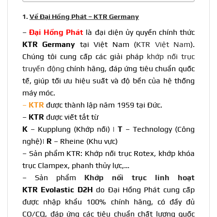
1.
Về Đại Hồng Phát – KTR Germany
–
Đại Hồng Phát
là đại diện ủy quyền chính thức
KTR Germany
tại Việt Nam (
KTR Việt Nam
).
Chúng tôi cung cấp các giải pháp
khớp nối trục
truyền động
chính hãng, đáp ứng tiêu chuẩn quốc
tế, giúp tối ưu hiệu suất và độ bền của hệ thống
máy móc.
–
KTR
được thành lập năm 1959 tại Đức.
–
KTR
được viết tắt từ
K
– Kupplung (Khớp nối) |
T
– Technology (Công
nghệ)|
R
– Rheine (Khu vực)
– Sản phẩm
KTR
: Khớp nối trục Rotex, khớp khóa
trục Clampex, phanh thủy lực,…
– Sản phẩm
Khớp nối trục linh hoạt
KTR Evolastic D2H
do Đại Hồng Phát cung cấp
được nhập khẩu 100% chính hãng, có đầy đủ
CO/CQ, đáp ứng các tiêu chuẩn chất lượng quốc