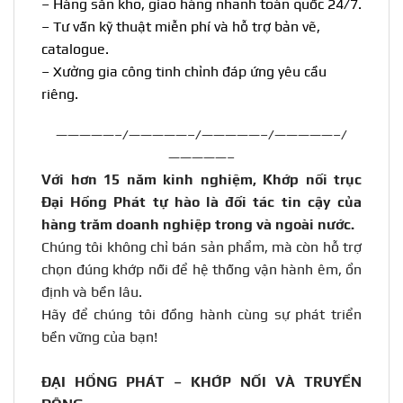
– Hàng sẵn kho, giao hàng nhanh toàn quốc 24/7.
– Tư vấn kỹ thuật miễn phí và hỗ trợ bản vẽ,
catalogue.
– Xưởng gia công tinh chỉnh đáp ứng yêu cầu
riêng.
—————–/—————–/—————–/—————–/
—————–
Với hơn 15 năm kinh nghiệm, Khớp nối trục
Đại Hồng Phát tự hào là đối tác tin cậy của
hàng trăm doanh nghiệp trong và ngoài nước
.
Chúng tôi không chỉ bán sản phẩm, mà còn hỗ trợ
chọn đúng khớp nối để hệ thống vận hành êm, ổn
định và bền lâu.
Hãy để chúng tôi đồng hành cùng sự phát triển
bền vững của bạn!
ĐẠI HỒNG PHÁT – KHỚP NỐI VÀ TRUYỀN