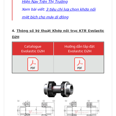
Hiện Nay Trên Thị Trường
Xem bài viết:
3 tiêu chí lựa chọn khớp nối
mặt bích cho máy di động
4.
Thông số kỹ thuật Khớp nối trục KTR Evolastic
D2H
Catalogue
Hướng dẫn lắp đặt
Evolastic D2H
Evolastic D2H