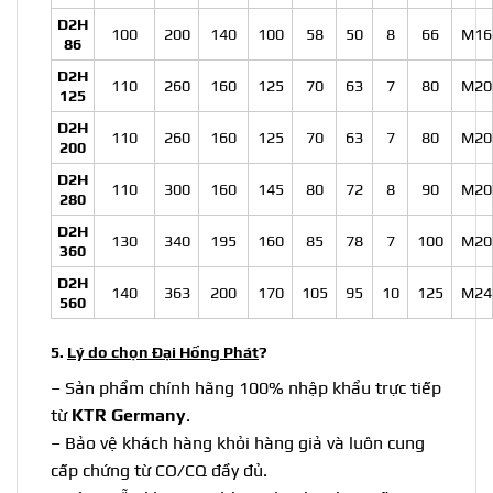
D2H
100
200
140
100
58
50
8
66
M16
86
D2H
110
260
160
125
70
63
7
80
M20
125
D2H
110
260
160
125
70
63
7
80
M20
200
D2H
110
300
160
145
80
72
8
90
M20
280
D2H
130
340
195
160
85
78
7
100
M20
360
D2H
140
363
200
170
105
95
10
125
M24
560
5.
Lý do chọn Đại Hồng Phát
?
– Sản phẩm chính hãng 100% nhập khẩu trực tiếp
từ
KTR Germany
.
– Bảo vệ khách hàng khỏi hàng giả và luôn cung
cấp chứng từ CO/CQ đầy đủ.