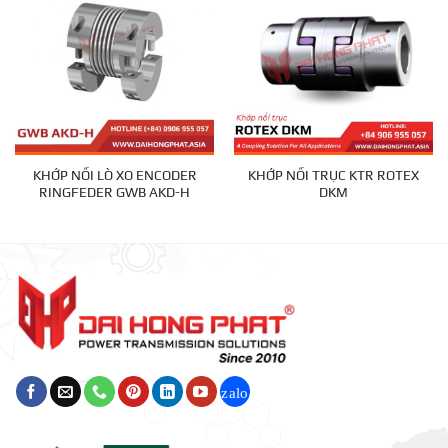
KHỚP NỐI LÒ XO ENCODER
KHỚP NỐI TRỤC KTR ROTEX
RINGFEDER GWB AKD-H
DKM