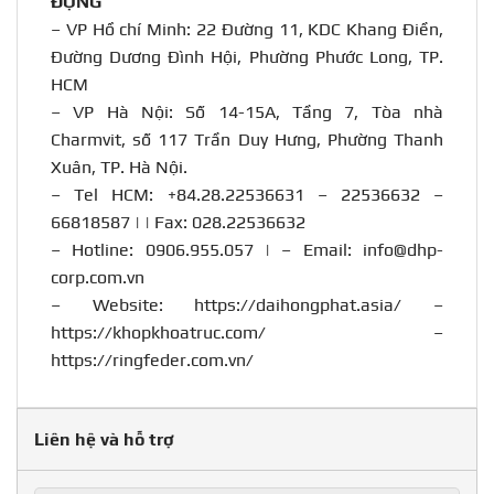
ĐỘNG
– VP Hồ chí Minh: 22 Đường 11, KDC Khang Điền,
Đường Dương Đình Hội, Phường Phước Long, TP.
HCM
– VP Hà Nội: Số 14-15A, Tầng 7, Tòa nhà
Charmvit, số 117 Trần Duy Hưng, Phường Thanh
Xuân, TP. Hà Nội.
– Tel HCM: +84.28.22536631 – 22536632 –
66818587 | | Fax: 028.22536632
– Hotline:
0906.955.057
| – Email:
info@dhp-
corp.com.vn
– Website:
https://daihongphat.asia/
–
https://khopkhoatruc.com/
–
https://ringfeder.com.vn/
Liên hệ và hỗ trợ