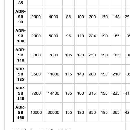
85
ADR-
SB
2000
4000
85
100
200
150
148
29
90
ADR-
SB
2900
5800
95
110
224
190
165
3
100
ADR-
SB
3900
7800
105
120
250
190
185
3
110
ADR-
SB
5500
11000
115
140
280
195
210
3
125
ADR-
SB
7200
14400
135
160
315
195
235
41
140
ADR-
SB
10000
20000
155
180
350
195
265
43
160