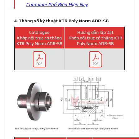
Container Phổ Biến Hiện Nay
4.
Thông số kỹ thuật KTR Poly Norm ADR-SB
Catalogue
Hướng dẫn lắp đặt
Khớp nối trục có thắng
Khớp nối trục có thắng KTR
KTR Poly Norm ADR-SB
Poly Norm ADR-SB