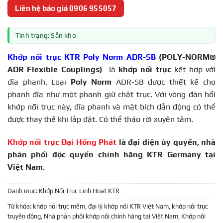
Liên hệ báo giá 0906 955057
Tình trạng: Sẵn kho
Khớp nối trục KTR Poly Norm ADR-SB
(POLY-NORM®
ADR Flexible Couplings)
là
khớp nối trục
kết hợp với
đĩa phanh. Loại
Poly Norm
ADR-SB được thiết kế cho
phanh đĩa như một phanh giữ chặt trục. Với vòng đàn hồi
khớp nối trục này, đĩa phanh và mặt bích dẫn động có thể
được thay thế khi lắp đặt. Có thể tháo rời xuyên tâm.
Khớp nối trục Đại Hồng Phát
là đại diện ủy quyền, nhà
phân phối độc quyền chính hãng KTR Germany tại
Việt Nam
.
Danh mục:
Khớp Nối Trục Linh Hoạt KTR
Từ khóa:
khớp nối trục mềm
,
đại lý khớp nối KTR Việt Nam
,
khớp nối trục
truyền động
,
Nhà phân phối khớp nối chính hãng tại Việt Nam
,
Khớp nối