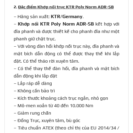
2.
Đặc điểm Khớp nối trục KTR Poly Norm ADR-SB
– Hãng sản xuất:
KTR/Germany
.
–
Khớp nối KTR Poly Norm ADR-SB
kết hợp với
đĩa phanh và được thiết kế cho phanh đĩa như một
phanh giữ chặt trục.
– Với vòng đàn hồi khớp nối trục này, đĩa phanh và
mặt bích dẫn động có thể được thay thế khi lắp
đặt. Có thể tháo rời xuyên tâm.
– Có thể thay thế đàn hồi, đĩa phanh và mặt bích
dẫn động khi lắp đặt
– Lắp ráp dễ dàng
– Không cần bảo trì
– Kích thước khoảng cách trục ngắn, nhỏ gọn
– Mô-men xoắn từ 40 đến 10.000 Nm
– Giảm rung chấn
– Đồng Trục, xuyên tâm, bù góc
– Tiêu chuẩn ATEX (theo chỉ thị của EU 2014/34 /