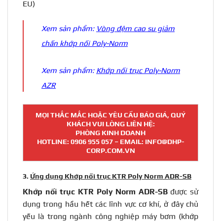
EU)
Xem sản phẩm:
Vòng đệm cao su giảm
chấn khớp nối Poly-Norm
Xem sản phẩm:
Khớp nối trục Poly-Norm
AZR
MỌI THẮC MẮC HOẶC YÊU CẦU BÁO GIÁ, QUÝ
KHÁCH VUI LÒNG LIÊN HỆ:
PHÒNG KINH DOANH
HOTLINE:
0906 955 057
– EMAIL: INFO@DHP-
CORP.COM.VN
3.
Ứng dụng Khớp nối trục KTR Poly Norm ADR-SB
Khớp nối trục
KTR Poly Norm ADR-SB
được sử
dụng trong hầu hết các lĩnh vực cơ khí, ở đây chủ
yếu là trong ngành công nghiệp máy bơm (khớp