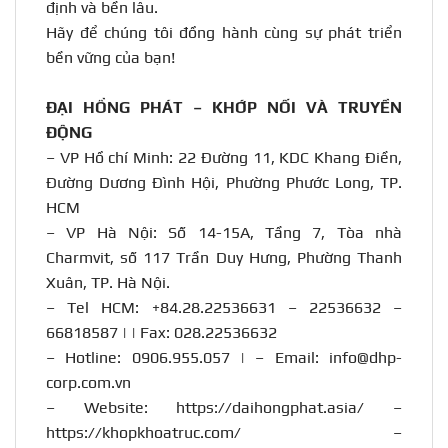
định và bền lâu.
Hãy để chúng tôi đồng hành cùng sự phát triển
bền vững của bạn!
ĐẠI HỒNG PHÁT – KHỚP NỐI VÀ TRUYỀN
ĐỘNG
– VP Hồ chí Minh: 22 Đường 11, KDC Khang Điền,
Đường Dương Đình Hội, Phường Phước Long, TP.
HCM
– VP Hà Nội: Số 14-15A, Tầng 7, Tòa nhà
Charmvit, số 117 Trần Duy Hưng, Phường Thanh
Xuân, TP. Hà Nội.
– Tel HCM: +84.28.22536631 – 22536632 –
66818587 | | Fax: 028.22536632
– Hotline:
0906.955.057
| – Email:
info@dhp-
corp.com.vn
– Website:
https://daihongphat.asia/
–
https://khopkhoatruc.com/
–