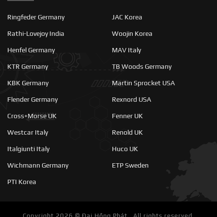
Ringfeder Germany
JAC Korea
Rathi-Lovejoy India
Woojin Korea
Henfel Germany
MAV Italy
KTR Germany
TB Woods Germany
KBK Germany
Martin Sprocket USA
Flender Germany
Rexnord USA
Cross+Morse UK
Fenner UK
Westcar Italy
Renold UK
Italgiunti Italy
Huco UK
Wichmann Germany
ETP Sweden
PTI Korea
Copyright 2026 ©
Đại Hồng Phát . All rights reserved.