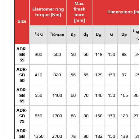
Max.
Elastomer ring
finish
Dimensions [
torque [Nm]
bore
[mm]
Size
L
A
T
T
d
d
D
D
N
KN
Kmax
2
3
H
F
S
ADR-
SB
300
600
50
60
118
150
88
2
55
ADR-
SB
410
820
56
65
129
150
97
2
60
ADR-
SB
550
1100
60
70
140
150
105
26
65
ADR-
SB
850
1700
68
80
158
150
123
27
75
ADR-
SB
1350
2700
78
90
182
150
139
2