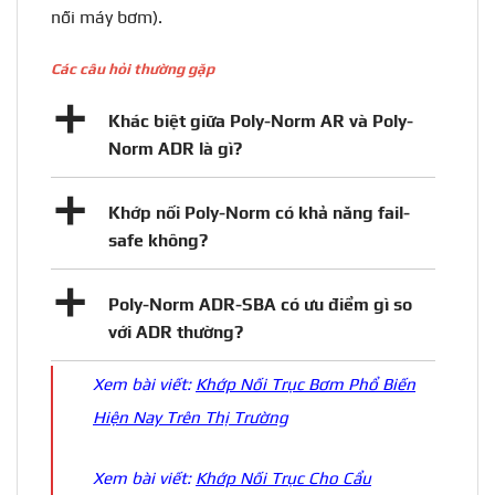
nối máy bơm).
Các câu hỏi thường gặp
a
Khác biệt giữa Poly-Norm AR và Poly-
Norm ADR là gì?
a
Khớp nối Poly-Norm có khả năng fail-
safe không?
a
Poly-Norm ADR-SBA có ưu điểm gì so
với ADR thường?
Xem bài viết:
Khớp Nối Trục Bơm Phổ Biến
Hiện Nay Trên Thị Trường
Xem bài viết:
Khớp Nối Trục Cho Cẩu