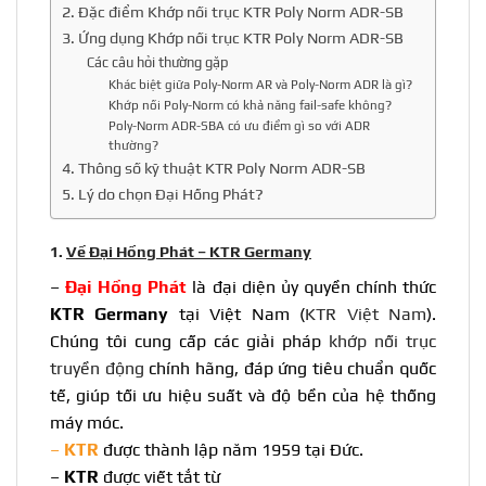
2. Đặc điểm Khớp nối trục KTR Poly Norm ADR-SB
3. Ứng dụng Khớp nối trục KTR Poly Norm ADR-SB
Các câu hỏi thường gặp
Khác biệt giữa Poly-Norm AR và Poly-Norm ADR là gì?
Khớp nối Poly-Norm có khả năng fail-safe không?
Poly-Norm ADR-SBA có ưu điểm gì so với ADR
thường?
4. Thông số kỹ thuật KTR Poly Norm ADR-SB
5. Lý do chọn Đại Hồng Phát?
1.
Về Đại Hồng Phát – KTR Germany
–
Đại Hồng Phát
là đại diện ủy quyền chính thức
KTR Germany
tại Việt Nam (
KTR Việt Nam
).
Chúng tôi cung cấp các giải pháp
khớp nối trục
truyền động
chính hãng, đáp ứng tiêu chuẩn quốc
tế, giúp tối ưu hiệu suất và độ bền của hệ thống
máy móc.
–
KTR
được thành lập năm 1959 tại Đức.
–
KTR
được viết tắt từ