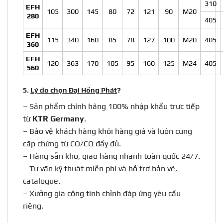
310
EFH
105
300
145
80
72
121
90
M20
280
405
EFH
115
340
160
85
78
127
100
M20
405
360
EFH
120
363
170
105
95
160
125
M24
405
560
5.
Lý do chọn Đại Hồng Phát
?
– Sản phẩm chính hãng 100% nhập khẩu trực tiếp
từ
KTR Germany
.
– Bảo vệ khách hàng khỏi hàng giả và luôn cung
cấp chứng từ CO/CQ đầy đủ.
– Hàng sẵn kho, giao hàng nhanh toàn quốc 24/7.
– Tư vấn kỹ thuật miễn phí và hỗ trợ bản vẽ,
catalogue.
– Xưởng gia công tinh chỉnh đáp ứng yêu cầu
riêng.