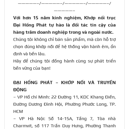
—————–/—————–/—————–/—————–/
—————–
Với hơn 15 năm kinh nghiệm, Khớp nối trục
Đại Hồng Phát tự hào là đối tác tin cậy của
hàng trăm doanh nghiệp trong và ngoài nước
.
Chúng tôi không chỉ bán sản phẩm, mà còn hỗ trợ
chọn đúng khớp nối để hệ thống vận hành êm, ổn
định và bền lâu.
Hãy để chúng tôi đồng hành cùng sự phát triển
bền vững của bạn!
ĐẠI HỒNG PHÁT – KHỚP NỐI VÀ TRUYỀN
ĐỘNG
– VP Hồ chí Minh: 22 Đường 11, KDC Khang Điền,
Đường Dương Đình Hội, Phường Phước Long, TP.
HCM
– VP Hà Nội: Số 14-15A, Tầng 7, Tòa nhà
Charmvit, số 117 Trần Duy Hưng, Phường Thanh