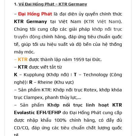
1.
Về Đại Hồng Phát – KTR Germany
–
Đại Hồng Phát
là đại diện ủy quyền chính thức
KTR Germany
tại Việt Nam (
KTR Việt Nam
).
Chúng tôi cung cấp các giải pháp
khớp nối trục
truyền động
chính hãng, đáp ứng tiêu chuẩn quốc
tế, giúp tối ưu hiệu suất và độ bền của hệ thống
máy móc.
–
KTR
được thành lập năm 1959 tại Đức.
–
KTR
được viết tắt từ
K
– Kupplung (Khớp nối) |
T
– Technology (Công
nghệ)|
R
– Rheine (Khu vực)
– Sản phẩm
KTR
: Khớp nối trục Rotex, khớp khóa
trục Clampex, phanh thủy lực,…
– Sản phẩm
Khớp nối trục linh hoạt
KTR
Evolastic EFH/EFHP
do Đại Hồng Phát cung cấp
được nhập khẩu 100% chính hãng, có đầy đủ
CO/CQ, đáp ứng các tiêu chuẩn chất lượng quốc
tế.