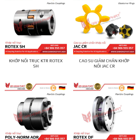
KHỚP NỐI TRỤC KTR ROTEX
CAO SU GIẢM CHẤN KHỚP
SH
NỐI JAC CR