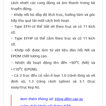
cách nhiệt các rung động và âm thanh trong bộ
truyền động.
– Khớp nối bù đắp độ lệch trục, hướng tâm và góc
hấp thụ quá tải một cách linh hoạt.
– Type EFH có thể bắt vít theo trục và có 11 kích
cỡ.
– Type EFHP có thể cắm theo trục và có 11 kích
cỡ.
– Khớp nối được làm từ vật liệu đàn hồi NR và
EPDM chất lượng cao.
o
– Nhiệt độ hoạt động lên đến +90
C (NR) và
o
+110
C (EPDM).
– Cả 2 trục đều có sẵn ở loại 1.0 (rãnh lông và vít
định vị), 1.3 (răng rãnh spline) và 3.1 (trục
xoay/trục kẹp N).
Xem thêm thông số:
Vòng đệm cao su
giảm chấn khớp nối Rotex KTR