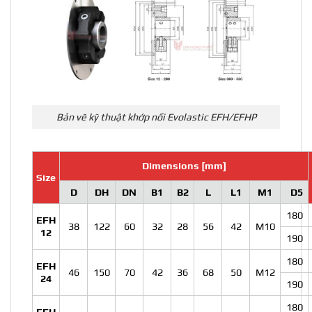
Bản vẽ kỹ thuật khớp nối Evolastic EFH/EFHP
Dimensions [mm]
Size
D
DH
DN
B1
B2
L
L1
M1
D5
180
EFH
38
122
60
32
28
56
42
M10
12
190
180
EFH
46
150
70
42
36
68
50
M12
24
190
180