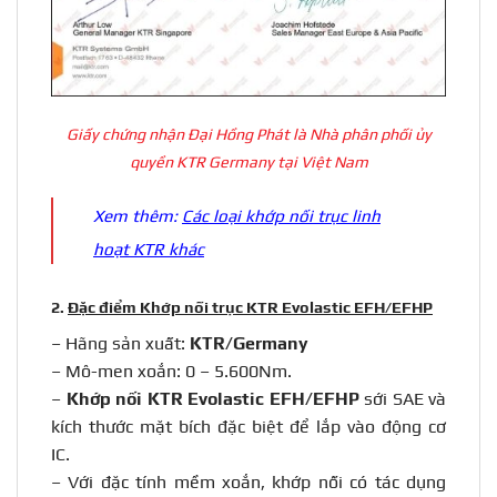
Giấy chứng nhận Đại Hồng Phát là Nhà phân phối ủy
quyền KTR Germany tại Việt Nam
Xem thêm:
Các loại khớp nối trục linh
hoạt KTR khác
2.
Đặc điểm Khớp nối trục KTR Evolastic EFH/EFHP
– Hãng sản xuất:
KTR/Germany
– Mô-men xoắn: 0 – 5.600Nm.
–
Khớp nối KTR Evolastic EFH/EFHP
sới SAE và
kích thước mặt bích đặc biệt để lắp vào động cơ
IC.
– Với đặc tính mềm xoắn, khớp nối có tác dụng