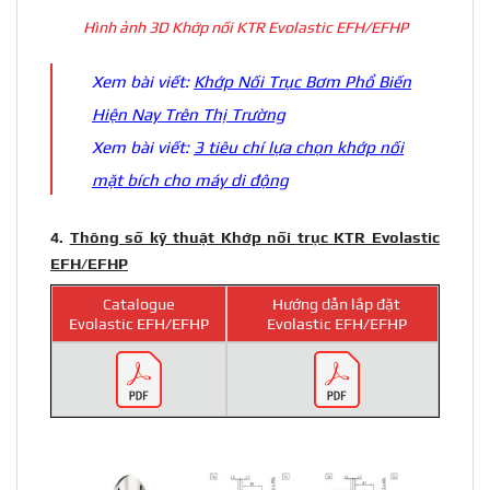
Hình ảnh 3D Khớp nối KTR Evolastic EFH/EFHP
Xem bài viết:
Khớp Nối Trục Bơm Phổ Biến
Hiện Nay Trên Thị Trường
Xem bài viết:
3 tiêu chí lựa chọn khớp nối
mặt bích cho máy di động
4.
Thông số kỹ thuật Khớp nối trục KTR Evolastic
EFH/EFHP
Catalogue
Hướng dẫn lắp đặt
Evolastic EFH/EFHP
Evolastic EFH/EFHP