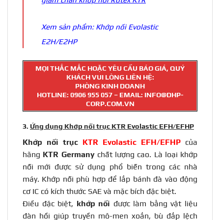
Xem sản phẩm:
Khớp nối Evolastic
E2H/E2HP
MỌI THẮC MẮC HOẶC YÊU CẦU BÁO GIÁ, QUÝ
KHÁCH VUI LÒNG LIÊN HỆ:
PHÒNG KINH DOANH
HOTLINE:
0906 955 057
– EMAIL: INFO@DHP-
CORP.COM.VN
3.
Ứng dụng Khớp nối trục KTR Evolastic EFH/EFHP
Khớp nối trục
KTR Evolastic EFH/EFHP
của
hãng
KTR Germany
chất lượng cao. Là loại khớp
nối mới được sử dụng phổ biến trong các nhà
máy. Khớp nối phù hợp để lắp bánh đà vào động
cơ IC có kích thước SAE và mặc bích đặc biệt.
Điều đặc biệt,
khớp nối
được làm bằng vật liệu
đàn hồi giúp truyền mô-men xoắn, bù đắp lệch