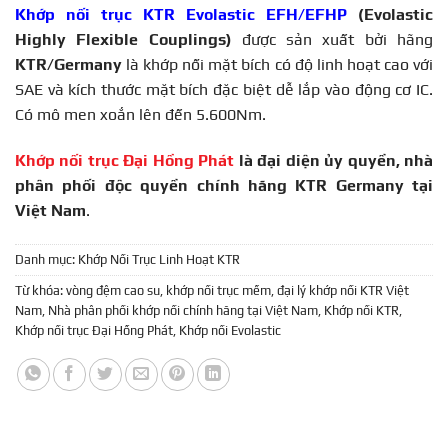
Khớp nối trục KTR Evolastic EFH/EFHP
(Evolastic
Highly Flexible Couplings)
được sản xuất bởi hãng
KTR/Germany
là khớp nối mặt bích có độ linh hoạt cao với
SAE và kích thước mặt bích đặc biệt dễ lắp vào động cơ IC.
Có mô men xoắn lên đến 5.600Nm.
Khớp nối trục Đại Hồng Phát
là đại diện ủy quyền, nhà
phân phối độc quyền chính hãng KTR Germany tại
Việt Nam
.
Danh mục:
Khớp Nối Trục Linh Hoạt KTR
Từ khóa:
vòng đệm cao su
,
khớp nối trục mềm
,
đại lý khớp nối KTR Việt
Nam
,
Nhà phân phối khớp nối chính hãng tại Việt Nam
,
Khớp nối KTR
,
Khớp nối trục Đại Hồng Phát
,
Khớp nối Evolastic