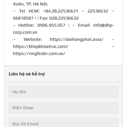
Xuân, TP. Hà Nội.
– Tel HCM: +84.28.22536631 – 22536632 –
66818587 | | Fax: 028.22536632
– Hotline:
0906.955.057
| – Email:
info@dhp-
corp.com.vn
– Website:
https://daihongphat.asia/
–
https://khopkhoatruc.com/
–
https://ringfeder.com.vn/
Liên hệ và hỗ trợ