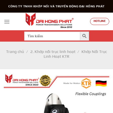
Chuyển
CÔNG TY TNHH KHỚP NỐI VÀ TRUYỀN ĐỘNG ĐẠI HỒNG PHÁT
đến
nội
dung
HOTLINE
SEARCH BUTTON
Search
for:
Trang chủ
/
2. Khớp nối trục linh hoạt
/
Khớp Nối Trục
Linh Hoạt KTR