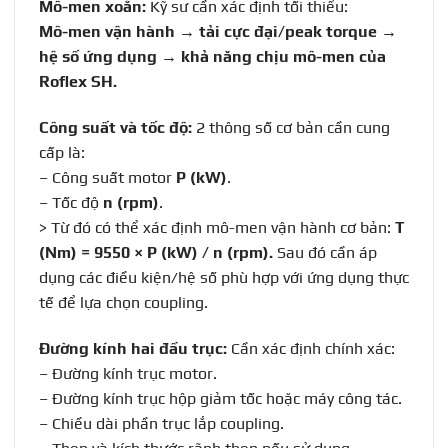
Mô-men xoắn:
Kỹ sư cần xác định tối thiểu:
Mô-men vận hành → tải cực đại/peak torque →
hệ số ứng dụng → khả năng chịu mô-men của
Roflex SH.
Công suất và tốc độ:
2 thông số cơ bản cần cung
cấp là:
– Công suất motor
P (kW)
.
– Tốc độ
n (rpm)
.
> Từ đó có thể xác định mô-men vận hành cơ bản:
T
(Nm) = 9550 × P (kW) / n (rpm).
Sau đó cần áp
dụng các điều kiện/hệ số phù hợp với ứng dụng thực
tế để lựa chọn coupling.
Đường kính hai đầu trục:
Cần xác định chính xác:
– Đường kính trục motor.
– Đường kính trục hộp giảm tốc hoặc máy công tác.
– Chiều dài phần trục lắp coupling.