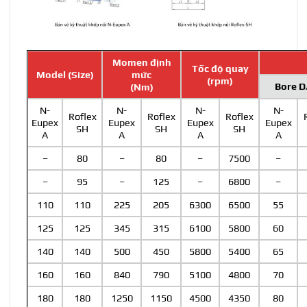
Momen định
Tốc độ quay
Model (Size)
mức
(rpm)
Bore D
(Nm)
N-
N-
N-
N-
Roflex
Roflex
Roflex
Eupex
Eupex
Eupex
Eupex
SH
SH
SH
A
A
A
A
–
80
–
80
–
7500
–
–
95
–
125
–
6800
–
110
110
225
205
6300
6500
55
125
125
345
315
6100
5800
60
140
140
500
450
5800
5400
65
160
160
840
790
5100
4800
70
180
180
1250
1150
4500
4350
80