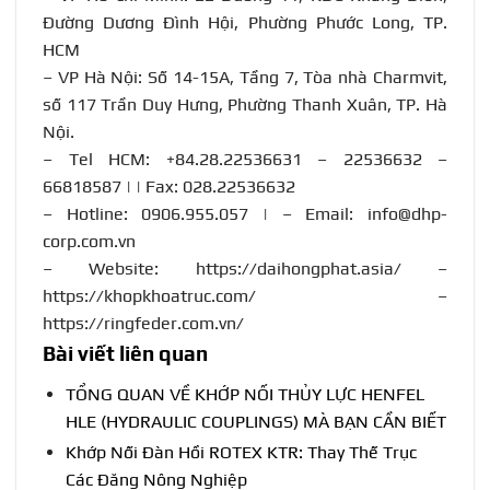
Đường Dương Đình Hội, Phường Phước Long, TP.
HCM
– VP Hà Nội: Số 14-15A, Tầng 7, Tòa nhà Charmvit,
số 117 Trần Duy Hưng, Phường Thanh Xuân, TP. Hà
Nội.
– Tel HCM: +84.28.22536631 – 22536632 –
66818587 | | Fax: 028.22536632
– Hotline:
0906.955.057
| – Email:
info@dhp-
corp.com.vn
– Website:
https://daihongphat.asia/
–
https://khopkhoatruc.com/
–
https://ringfeder.com.vn/
Bài viết liên quan
TỔNG QUAN VỀ KHỚP NỐI THỦY LỰC HENFEL
HLE (HYDRAULIC COUPLINGS) MÀ BẠN CẦN BIẾT
Khớp Nối Đàn Hồi ROTEX KTR: Thay Thế Trục
Các Đăng Nông Nghiệp