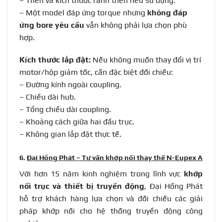
– Then và kích thước rãnh then nếu sử dụng.
– Một model đáp ứng torque nhưng
không đáp
ứng bore yêu cầu
vẫn không phải lựa chọn phù
hợp.
Kích thước lắp đặt:
Nếu không muốn thay đổi vị trí
motor/hộp giảm tốc, cần đặc biệt đối chiếu:
– Đường kính ngoài coupling.
– Chiều dài hub.
– Tổng chiều dài coupling.
– Khoảng cách giữa hai đầu trục.
– Không gian lắp đặt thực tế.
6.
Đại Hồng Phát – Tư vấn khớp nối thay thế N-Eupex A
Với hơn 15 năm kinh nghiệm trong lĩnh vực
khớp
nối trục và thiết bị truyền động
, Đại Hồng Phát
hỗ trợ khách hàng lựa chọn và đối chiếu các giải
pháp khớp nối cho hệ thống truyền động công