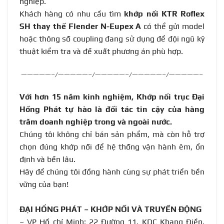
nghiệp.
Khách hàng có nhu cầu tìm
khớp nối KTR Roflex
SH thay thế Flender N-Eupex A
có thể gửi model
hoặc thông số coupling đang sử dụng để đội ngũ kỹ
thuật kiểm tra và đề xuất phương án phù hợp.
—————–/—————–/—————–/—————–/—————–
Với hơn 15 năm kinh nghiệm, Khớp nối trục Đại
Hồng Phát tự hào là đối tác tin cậy của hàng
trăm doanh nghiệp trong và ngoài nước
.
Chúng tôi không chỉ bán sản phẩm, mà còn hỗ trợ
chọn đúng khớp nối để hệ thống vận hành êm, ổn
định và bền lâu.
Hãy để chúng tôi đồng hành cùng sự phát triển bền
vững của bạn!
ĐẠI HỒNG PHÁT – KHỚP NỐI VÀ TRUYỀN ĐỘNG
– VP Hồ chí Minh: 22 Đường 11, KDC Khang Điền,