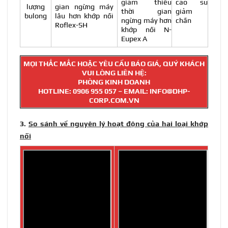
giảm thiểu
cao su
lượng
gian ngừng máy
thời gian
giảm
bulong
lâu hơn khớp nối
ngừng máy hơn
chấn
Roflex-SH
khớp nối N-
Eupex A
MỌI THẮC MẮC HOẶC YÊU CẦU BÁO GIÁ, QUÝ KHÁCH
VUI LÒNG LIÊN HỆ:
PHÒNG KINH DOANH
HOTLINE:
0906 955 057
– EMAIL: INFO@DHP-
CORP.COM.VN
3.
So sánh về nguyên lý hoạt động của hai loại khớp
nối