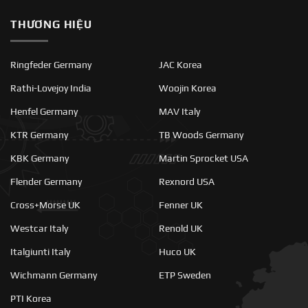
THƯƠNG HIỆU
Ringfeder Germany
JAC Korea
Rathi-Lovejoy India
Woojin Korea
Henfel Germany
MAV Italy
KTR Germany
TB Woods Germany
KBK Germany
Martin Sprocket USA
Flender Germany
Rexnord USA
Cross+Morse UK
Fenner UK
Westcar Italy
Renold UK
Italgiunti Italy
Huco UK
Wichmann Germany
ETP Sweden
PTI Korea