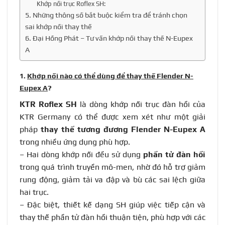
Khớp nối trục Roflex SH:
5. Những thông số bắt buộc kiểm tra để tránh chọn
sai khớp nối thay thế
6. Đại Hồng Phát – Tư vấn khớp nối thay thế N-Eupex
A
1.
Khớp nối nào có thể dùng để thay thế Flender N-
Eupex A
?
KTR Roflex SH
là dòng khớp nối trục đàn hồi của
KTR Germany có thể được xem xét như một giải
pháp
thay thế tương đương Flender N-Eupex A
trong nhiều ứng dụng phù hợp.
– Hai dòng khớp nối đều sử dụng
phần tử đàn hồi
trong quá trình truyền mô-men, nhờ đó hỗ trợ giảm
rung động, giảm tải va đập và bù các sai lệch giữa
hai trục.
– Đặc biệt, thiết kế dạng SH giúp việc tiếp cận và
thay thế phần tử đàn hồi thuận tiện, phù hợp với các