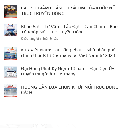
CAO SU GIẢM CHẤN – TRÁI TIM CỦA KHỚP NỐI
TRỤC TRUYỀN ĐỘNG
Khảo Sát – Tư Vấn – Lắp Đặt – Cân Chỉnh – Bảo
Trì Khớp Nối Trục Truyền Động
ở
Chức năng bình luận bị tắt
Khảo
Sát
KTR Việt Nam: Đại Hồng Phát – Nhà phân phối
–
chính thức KTR Germany tại Việt Nam từ 2023
Tư
Vấn
Đại Hồng Phát Kỷ Niệm 10 năm – Đại Diện Ủy
–
Lắp
Quyền Ringfeder Germany
Đặt
–
HƯỚNG DẪN LỰA CHỌN KHỚP NỐI TRỤC ĐÚNG
Cân
CÁCH
Chỉnh
–
Bảo
Trì
Khớp
Nối
Trục
Truyền