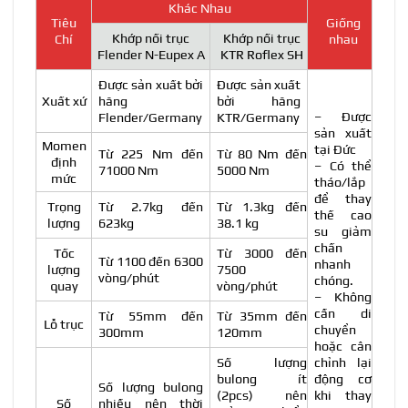
Khác Nhau
Tiêu
Giống
Khớp nối trục
Khớp nối trục
Chí
nhau
Flender N-Eupex A
KTR Roflex SH
Được sản xuất bởi
Được sản xuất
Xuất xứ
hãng
bởi hãng
– Được
Flender/Germany
KTR/Germany
sản xuất
Momen
tại Đức
Từ 225 Nm đến
Từ 80 Nm đến
định
– Có thể
71000 Nm
5000 Nm
mức
tháo/lắp
để thay
Trọng
Từ 2.7kg đến
Từ 1.3kg đến
thế cao
lượng
623kg
38.1 kg
su giảm
chấn
Tốc
Từ 3000 đến
Từ 1100 đến 6300
nhanh
lượng
7500
vòng/phút
chóng.
quay
vòng/phút
– Không
cần di
Từ 55mm đến
Từ 35mm đến
Lỗ trục
chuyển
300mm
120mm
hoặc cân
Số lượng
chỉnh lại
bulong ít
động cơ
Số lượng bulong
(2pcs) nên
khi thay
Số
nhiều nên thời