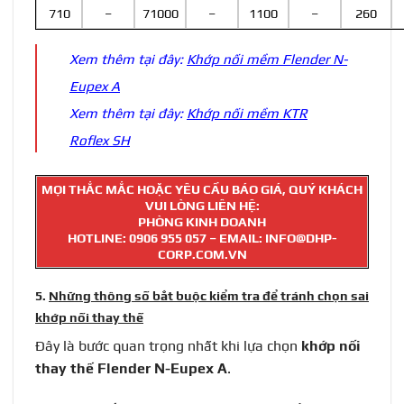
710
–
71000
–
1100
–
260
Xem thêm tại đây:
Khớp nối mềm Flender N-
Eupex A
Xem thêm tại đây:
Khớp nối mềm KTR
Roflex SH
MỌI THẮC MẮC HOẶC YÊU CẦU BÁO GIÁ, QUÝ KHÁCH
VUI LÒNG LIÊN HỆ:
PHÒNG KINH DOANH
HOTLINE:
0906 955 057
– EMAIL: INFO@DHP-
CORP.COM.VN
5.
Những thông số bắt buộc kiểm tra để tránh chọn sai
khớp nối thay thế
Đây là bước quan trọng nhất khi lựa chọn
khớp nối
thay thế Flender N-Eupex A
.