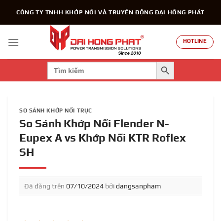
Chuyển
CÔNG TY TNHH KHỚP NỐI VÀ TRUYỀN ĐỘNG ĐẠI HỒNG PHÁT
đến
nội
dung
HOTLINE
SEARCH BUTTON
Search
for:
SO SÁNH KHỚP NỐI TRỤC
So Sánh Khớp Nối Flender N-
Eupex A vs Khớp Nối KTR Roflex
SH
Đã đăng trên
07/10/2024
bởi
dangsanpham