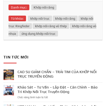
Danh mục:
Khớp nối răng
Từ khóa:
khớp nối trục
khớp nối răng
khớp nối
trục Ringfeder
khớp nối răng vỏ thép
khớp nối răng vỏ
nhựa
ứng dụng khớp nối trục
TIN TỨC MỚI
CAO SU GIẢM CHẤN – TRÁI TIM CỦA KHỚP NỐI
TRỤC TRUYỀN ĐỘNG
Khảo Sát – Tư Vấn – Lắp Đặt – Cân Chỉnh – Bảo
Trì Khớp Nối Trục Truyền Động
ở
Chức năng bình luận bị tắt
Khảo
Sát