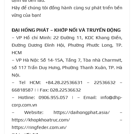
định và bền lâu.
Hãy để chúng tôi đồng hành cùng sự phát triển bền
vững của bạn!
ĐẠI HỒNG PHÁT – KHỚP NỐI VÀ TRUYỀN ĐỘNG
– VP Hồ chí Minh: 22 Đường 11, KDC Khang Điền,
Đường Dương Đình Hội, Phường Phước Long, TP.
HCM
– VP Hà Nội: Số 14-15A, Tầng 7, Tòa nhà Charmvit,
số 117 Trần Duy Hưng, Phường Thanh Xuân, TP. Hà
Nội.
– Tel HCM: +84.28.22536631 – 22536632 –
66818587 | | Fax: 028.22536632
– Hotline:
0906.955.057
| – Email:
info@dhp-
corp.com.vn
– Website:
https://daihongphat.asia/
–
https://khopkhoatruc.com/
–
https://ringfeder.com.vn/