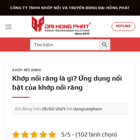
Chuyển
CÔNG TY TNHH KHỚP NỐI VÀ TRUYỀN ĐỘNG ĐẠI HỒNG PHÁT
đến
nội
dung
HOTLINE
SEARCH BUTTON
Search
for:
KHỚP NỐI RĂNG
Khớp nối răng là gì? Ứng dụng nổi
bật của khớp nối răng
Đã đăng trên
26/02/2025
bởi
dangsanpham
5/5 - (102 bình chọn)