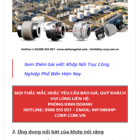
Xem thêm bài viết:
Khớp Nối Trục Công
Nghiệp Phổ Biến Hiện Nay
MỌI THẮC MẮC HOẶC YÊU CẦU BÁO GIÁ, QUÝ KHÁCH
VUI LÒNG LIÊN HỆ:
PHÒNG KINH DOANH
HOTLINE:
0906 955 057
– EMAIL: INFO@DHP-
CORP.COM.VN
2.
Ứng dụng nổi bật của khớp nối răng