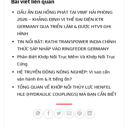
Bài viết liên quan
DẤU ẤN ĐẠI HỒNG PHÁT TẠI VIMF HẢI PHÒNG
2026 – KHẲNG ĐỊNH VỊ THẾ ĐẠI DIỆN KTR
GERMANY QUA TRIỂN LÃM & ĐƯỢC HTV9 GHI
HÌNH
TIN NỔI BẬT: RATHI TRANSPOWER INDIA CHÍNH
THỨC SÁP NHẬP VÀO RINGFEDER GERMANY
Phân Biệt Khớp Nối Trục Mềm Và Khớp Nối Trục
Cứng
HỆ TRUYỀN ĐỘNG NÔNG NGHIỆP: Vì sao cần
vận hành êm & ít tiếng ồn?
TỔNG QUAN VỀ KHỚP NỐI THỦY LỰC HENFEL
HLE (HYDRAULIC COUPLINGS) MÀ BẠN CẦN BIẾT