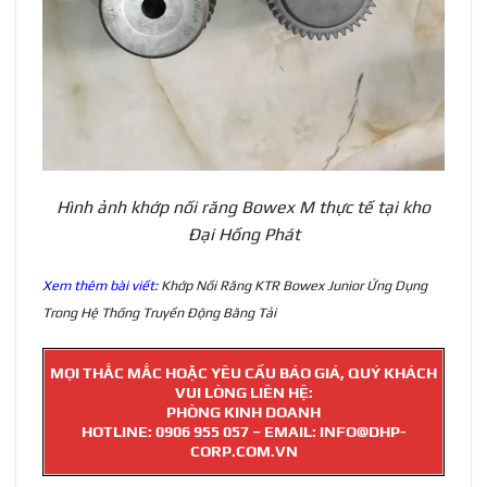
Hình ảnh khớp nối răng Bowex M thực tế tại kho
Đại Hồng Phát
Xem thêm bài viết:
Khớp Nối Răng KTR Bowex Junior Ứng Dụng
Trong Hệ Thống Truyền Động Băng Tải
MỌI THẮC MẮC HOẶC YÊU CẦU BÁO GIÁ, QUÝ KHÁCH
VUI LÒNG LIÊN HỆ:
PHÒNG KINH DOANH
HOTLINE:
0906 955 057
– EMAIL: INFO@DHP-
CORP.COM.VN