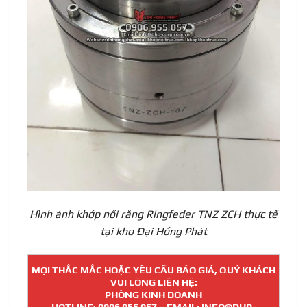
Hình ảnh
khớp nối răng Ringfeder TNZ ZCH
thực tế
tại kho Đại Hồng Phát
MỌI THẮC MẮC HOẶC YÊU CẦU BÁO GIÁ, QUÝ KHÁCH
VUI LÒNG LIÊN HỆ:
PHÒNG KINH DOANH
HOTLINE:
0906 955 057
– EMAIL: INFO@DHP-