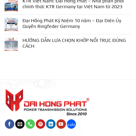
KTR Việt Nam: Đại Hồng Phát – Nhà phân phối
–
chính thức KTR Germany tại Việt Nam từ 2023
Tư
Vấn
Đại Hồng Phát Kỷ Niệm 10 năm – Đại Diện Ủy
–
Lắp
Quyền Ringfeder Germany
Đặt
–
HƯỚNG DẪN LỰA CHỌN KHỚP NỐI TRỤC ĐÚNG
Cân
CÁCH
Chỉnh
–
Bảo
Trì
Khớp
Nối
Trục
Truyền
Động