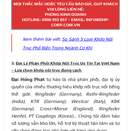
MỌI THẮC MẮC HOẶC YÊU CẦU BÁO GIÁ, QUÝ KHÁCH
VUI LÒNG LIÊN HỆ:
PHÒNG KINH DOANH
HOTLINE:
0906 955 057
– EMAIL: INFO@DHP-
CORP.COM.VN
Xem thêm bài viết:
So Sánh 5 Loại Khớp Nối
Trục Phổ Biến Trong Ngành Cơ Khí
3.
Đại Lý Phân Phối Khớp Nối Trục Uy Tín Tại Việt Nam
– Lựa chọn khớp nối trục đúng cách
Đại Hồng Phát
tự hào là nhà phân phối, đại lý ủy
quyền của nhiều thương hiệu khớp nối trục nổi tiếng
thế giới:
Ringfeder (Germany), Rathi-Ringfeder
(India), KTR (Germany), Westcar (Italy), KBK
(Germany), Cross+Morse (England), Ringfeder
Henfel, PT Couplings (Korea)…
Chúng tôi đảm bảo
số lượng sẵn kho lớn, hỗ trợ kỹ thuật tận tâm và tư
vấn chọn đúng loại phù hợp với từng ứng dụng.