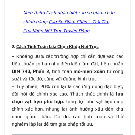
Xem thêm Cách nhận biết cao su giảm chấn
chính hãng:
Cao Su Giảm Chấn – Trái Tim
Của Khớp Nối Trục Truyền Động
2.
Cách Tính Toán Lựa Chọn Khớp Nối Trục
– Khoảng 80% các trường hợp chỉ cần dựa vào các
tiêu chuẩn cơ bản như điều kiện lắm đặt, tiêu chuẩn
DIN 740, Phần 2
, tính toán
mô-men xoắn
từ công
suất và tốc độ, cùng với đường kính trục.
– Tuy nhiên, 20% còn lại là các ứng dụng đặc biệt,
đòi hỏi độ chính xác cao. Thách thức chính là
lựa
chọn vật liệu phù hợp
: tăng độ cứng vật liệu giúp
chính xác hơn, nhưng lại ảnh hưởng xấu đến khả
năng giảm chấn. Do đó, cần tính toán và thử
nghiệm lặp lại để tìm giải pháp tối ưu.