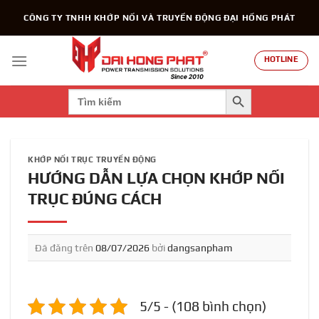
Chuyển
CÔNG TY TNHH KHỚP NỐI VÀ TRUYỀN ĐỘNG ĐẠI HỒNG PHÁT
đến
nội
dung
HOTLINE
SEARCH BUTTON
Search
for:
KHỚP NỐI TRỤC TRUYỀN ĐỘNG
HƯỚNG DẪN LỰA CHỌN KHỚP NỐI
TRỤC ĐÚNG CÁCH
Đã đăng trên
08/07/2026
bởi
dangsanpham
5/5 - (108 bình chọn)