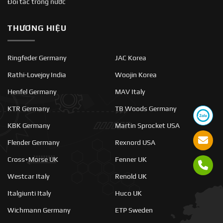
Đối tác trong nước
THƯƠNG HIỆU
Ringfeder Germany
JAC Korea
Rathi-Lovejoy India
Woojin Korea
Henfel Germany
MAV Italy
KTR Germany
TB Woods Germany
KBK Germany
Martin Sprocket USA
Flender Germany
Rexnord USA
Cross+Morse UK
Fenner UK
Westcar Italy
Renold UK
Italgiunti Italy
Huco UK
Wichmann Germany
ETP Sweden