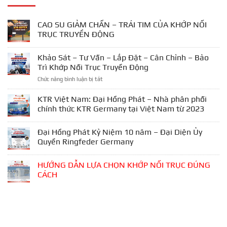
CAO SU GIẢM CHẤN – TRÁI TIM CỦA KHỚP NỐI
TRỤC TRUYỀN ĐỘNG
Khảo Sát – Tư Vấn – Lắp Đặt – Cân Chỉnh – Bảo
Trì Khớp Nối Trục Truyền Động
ở
Chức năng bình luận bị tắt
Khảo
Sát
KTR Việt Nam: Đại Hồng Phát – Nhà phân phối
–
chính thức KTR Germany tại Việt Nam từ 2023
Tư
Vấn
Đại Hồng Phát Kỷ Niệm 10 năm – Đại Diện Ủy
–
Lắp
Quyền Ringfeder Germany
Đặt
–
HƯỚNG DẪN LỰA CHỌN KHỚP NỐI TRỤC ĐÚNG
Cân
CÁCH
Chỉnh
–
Bảo
Trì
Khớp
Nối
Trục