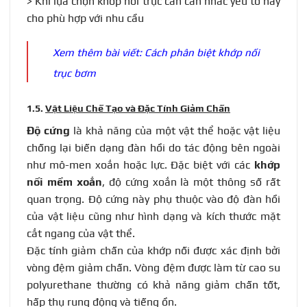
> Khi lựa chọn khớp nối trục cần cân nhắc yếu tố này
cho phù hợp với nhu cầu
Xem thêm bài viết:
Cách phân biệt khớp nối
trục bơm
1.5.
Vật Liệu Chế Tạo và Đặc Tính Giảm Chấn
Độ cứng
là khả năng của một vật thể hoặc vật liệu
chống lại biến dạng đàn hồi do tác động bên ngoài
như mô-men xoắn hoặc lực. Đặc biệt với các
khớp
nối mềm xoắn
, độ cứng xoắn là một thông số rất
quan trọng. Độ cứng này phụ thuộc vào độ đàn hồi
của vật liệu cũng như hình dạng và kích thước mặt
cắt ngang của vật thể.
Đặc tính giảm chấn của khớp nối được xác định bởi
vòng đệm giảm chấn. Vòng đệm được làm từ cao su
polyurethane thường có khả năng giảm chấn tốt,
hấp thụ rung động và tiếng ồn.