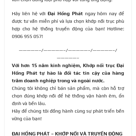
Hãy liên hệ với
Đại Hồng Phát
ngay hôm nay để
được tư vấn miễn phí và lựa chọn khớp nối trục phù
hợp cho hệ thống truyền động của bạn! Hotline:
0906 955 057
!
—————–/—————–/—————–/—————–/
—————–
Với hơn 15 năm kinh nghiệm, Khớp nối trục Đại
Hồng Phát tự hào là đối tác tin cậy của hàng
trăm doanh nghiệp trong và ngoài nước
.
Chúng tôi không chỉ bán sản phẩm, mà còn hỗ trợ
chọn đúng khớp nối để hệ thống vận hành êm, ổn
định và bền lâu.
Hãy để chúng tôi đồng hành cùng sự phát triển bền
vững của bạn!
ĐẠI HỒNG PHÁT – KHỚP NỐI VÀ TRUYỀN ĐỘNG