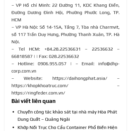
– VP Hồ chí Minh: 22 Đường 11, KDC Khang Điền,
Đường Dương Đình Hội, Phường Phước Long, TP.
HCM
– VP Hà Nội: Số 14-15A, Tầng 7, Tòa nhà Charmvit,
số 117 Trần Duy Hưng, Phường Thanh Xuân, TP. Hà
Nội.
– Tel HCM: +84.28.22536631 – 22536632 –
66818587 | | Fax: 028.22536632
– Hotline:
0906.955.057
| – Email:
info@dhp-
corp.com.vn
– Website:
https://daihongphat.asia/
–
https://khopkhoatruc.com/
–
https://ringfeder.com.vn/
Bài viết liên quan
Chuyến công tác khảo sát tại nhà máy Hòa Phát
Dung Quất – Quảng Ngãi
Khớp Nối Trục Cho Cẩu Container Phổ Biến Hiện