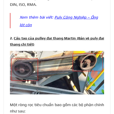
DIN, ISO, RMA.
Xem thêm bài viết:
Puly Công Nghiệp – Ống
lót côn
2.
Cấu tạo của pulley đai thang Martin (Bản vẽ puly đai
thang chi tiết)
Một ròng rọc tiêu chuẩn bao gồm các bộ phận chính
như sau: