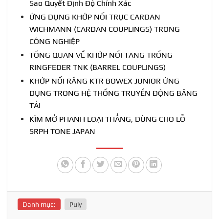
Sao Quyết Định Độ Chính Xác
ỨNG DỤNG KHỚP NỐI TRỤC CARDAN
WICHMANN (CARDAN COUPLINGS) TRONG
CÔNG NGHIỆP
TỔNG QUAN VỀ KHỚP NỐI TANG TRỐNG
RINGFEDER TNK (BARREL COUPLINGS)
KHỚP NỐI RĂNG KTR BOWEX JUNIOR ỨNG
DỤNG TRONG HỆ THỐNG TRUYỀN ĐỘNG BĂNG
TẢI
KÌM MỞ PHANH LOẠI THẲNG, DÙNG CHO LỖ
SRPH TONE JAPAN
Danh mục:
Puly