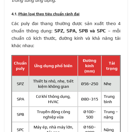
trong từng ứng dụng:
4.1.
Phân loại theo tiêu chuẩn rãnh đai
Các puly đai thang thường được sản xuất theo 4
chuẩn thông dụng:
SPZ, SPA, SPB và SPC
– mỗi
chuẩn có kích thước, đường kính và khả năng tải
khác nhau:
Đường
Chuẩn
Tải
Ứng dụng phổ biến
kính
puly
trọng
(mm)
Thiết bị nhỏ, nhẹ, tiết
SPZ
Ø56–250
Nhẹ
kiệm không gian
Cơ khí thông dụng,
Trung
SPA
Ø80–315
HVAC
bình
Truyền động công
Ø100–
Trung –
SPB
nghiệp vừa
500
nặng
Máy ép, nhà máy lớn,
Ø160–
SPC
Nặng