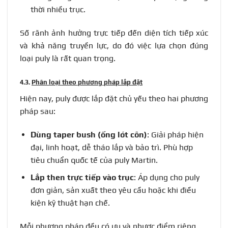
thời nhiều trục.
Số rãnh ảnh hưởng trực tiếp đến diện tích tiếp xúc
và khả năng truyền lực, do đó việc lựa chọn đúng
loại puly là rất quan trọng.
4.3.
Phân loại theo phương pháp lắp đặt
Hiện nay, puly được lắp đặt chủ yếu theo hai phương
pháp sau:
Dùng taper bush (ống lót côn)
: Giải pháp hiện
đại, linh hoạt, dễ tháo lắp và bảo trì. Phù hợp
tiêu chuẩn quốc tế của puly Martin.
Lắp then trực tiếp vào trục
: Áp dụng cho puly
đơn giản, sản xuất theo yêu cầu hoặc khi điều
kiện kỹ thuật hạn chế.
Mỗi phương pháp đều có ưu và nhược điểm riêng,