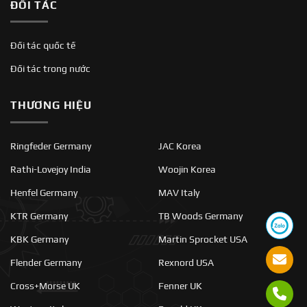
ĐỐI TÁC
Đối tác quốc tế
Đối tác trong nước
THƯƠNG HIỆU
Ringfeder Germany
JAC Korea
Rathi-Lovejoy India
Woojin Korea
Henfel Germany
MAV Italy
KTR Germany
TB Woods Germany
KBK Germany
Martin Sprocket USA
Flender Germany
Rexnord USA
Cross+Morse UK
Fenner UK