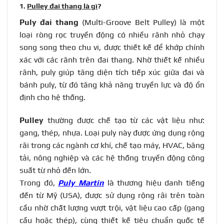
1.
Pulley đai thang là gì
?
Puly đai thang
(Multi-Groove Belt Pulley) là một
loại ròng rọc truyền động có nhiều rãnh nhỏ chạy
song song theo chu vi, được thiết kế để khớp chính
xác với các rãnh trên đai thang. Nhờ thiết kế nhiều
rãnh, puly giúp tăng diện tích tiếp xúc giữa đai và
bánh puly, từ đó tăng khả năng truyền lực và độ ổn
định cho hệ thống.
Pulley
thường được chế tạo từ các vật liệu như:
gang, thép, nhựa. Loại puly này được ứng dụng rộng
rãi trong các ngành cơ khí, chế tạo máy, HVAC, băng
tải, nông nghiệp và các hệ thống truyền động công
suất từ nhỏ đến lớn.
Trong đó,
Puly Martin
là thương hiệu danh tiếng
đến từ Mỹ (USA), được sử dụng rộng rãi trên toàn
cầu nhờ chất lượng vượt trội, vật liệu cao cấp (gang
cầu hoặc thép), cùng thiết kế tiêu chuẩn quốc tế