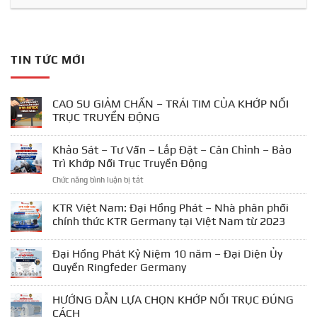
TIN TỨC MỚI
CAO SU GIẢM CHẤN – TRÁI TIM CỦA KHỚP NỐI
TRỤC TRUYỀN ĐỘNG
Khảo Sát – Tư Vấn – Lắp Đặt – Cân Chỉnh – Bảo
Trì Khớp Nối Trục Truyền Động
ở
Chức năng bình luận bị tắt
Khảo
Sát
KTR Việt Nam: Đại Hồng Phát – Nhà phân phối
–
chính thức KTR Germany tại Việt Nam từ 2023
Tư
Vấn
Đại Hồng Phát Kỷ Niệm 10 năm – Đại Diện Ủy
–
Lắp
Quyền Ringfeder Germany
Đặt
–
HƯỚNG DẪN LỰA CHỌN KHỚP NỐI TRỤC ĐÚNG
Cân
CÁCH
Chỉnh