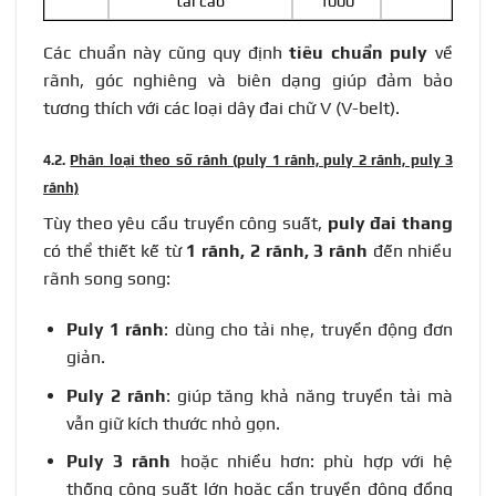
tải cao
1000
Các chuẩn này cũng quy định
tiêu chuẩn puly
về
rãnh, góc nghiêng và biên dạng giúp đảm bảo
tương thích với các loại dây đai chữ V (V-belt).
4.2.
Phân loại theo số rãnh (puly 1 rãnh, puly 2 rãnh, puly 3
rãnh)
Tùy theo yêu cầu truyền công suất,
puly đai thang
có thể thiết kế từ
1 rãnh, 2 rãnh, 3 rãnh
đến nhiều
rãnh song song:
Puly 1 rãnh
: dùng cho tải nhẹ, truyền động đơn
giản.
Puly 2 rãnh
: giúp tăng khả năng truyền tải mà
vẫn giữ kích thước nhỏ gọn.
Puly 3 rãnh
hoặc nhiều hơn: phù hợp với hệ
thống công suất lớn hoặc cần truyền động đồng