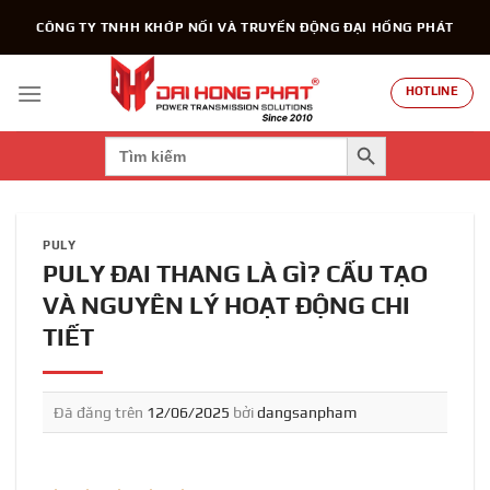
Chuyển
CÔNG TY TNHH KHỚP NỐI VÀ TRUYỀN ĐỘNG ĐẠI HỒNG PHÁT
đến
nội
dung
HOTLINE
SEARCH BUTTON
Search
for:
PULY
PULY ĐAI THANG LÀ GÌ? CẤU TẠO
VÀ NGUYÊN LÝ HOẠT ĐỘNG CHI
TIẾT
Đã đăng trên
12/06/2025
bởi
dangsanpham