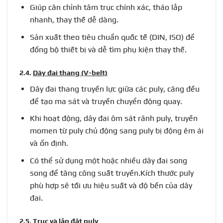
Giúp căn chỉnh tâm trục chính xác, tháo lắp
nhanh, thay thế dễ dàng.
Sản xuất theo tiêu chuẩn quốc tế (DIN, ISO) để
đồng bộ thiết bị và dễ tìm phụ kiện thay thế.
2.4.
Dây đai thang (V-belt)
Dây đai thang truyền lực giữa các puly, căng đều
để tạo ma sát và truyền chuyển động quay.
Khi hoạt động, dây đai ôm sát rãnh puly, truyền
momen từ puly chủ động sang puly bị động êm ái
và ổn định.
Có thể sử dụng một hoặc nhiều dây đai song
song để tăng công suất truyền.Kích thước puly
phù hợp sẽ tối ưu hiệu suất và độ bền của dây
đai.
2.5.
Trục và lắp đặt puly