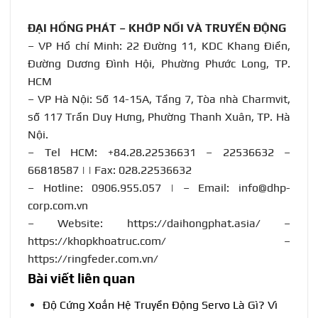
ĐẠI HỒNG PHÁT – KHỚP NỐI VÀ TRUYỀN ĐỘNG
– VP Hồ chí Minh: 22 Đường 11, KDC Khang Điền,
Đường Dương Đình Hội, Phường Phước Long, TP.
HCM
– VP Hà Nội: Số 14-15A, Tầng 7, Tòa nhà Charmvit,
số 117 Trần Duy Hưng, Phường Thanh Xuân, TP. Hà
Nội.
– Tel HCM: +84.28.22536631 – 22536632 –
66818587 | | Fax: 028.22536632
– Hotline:
0906.955.057
| – Email:
info@dhp-
corp.com.vn
– Website:
https://daihongphat.asia/
–
https://khopkhoatruc.com/
–
https://ringfeder.com.vn/
Bài viết liên quan
Độ Cứng Xoắn Hệ Truyền Động Servo Là Gì? Vì