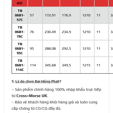
45C
TB
06B1-
57
172.91
176.9
1210
11
3
57C
TB
06B1-
76
230.49
234.9
1210
11
3
76C
TB
06B1-
95
288.08
292.5
1210
11
3
95C
TB
06B1-
114
345.68
349.5
1215
11
3
114C
5.
Lý do chọn Đại Hồng Phát
?
–
Sản phẩm chính hãng 100% nhập khẩu trực tiếp
từ
Cross+Morse UK
.
–
Bảo vệ khách hàng khỏi hàng giả và luôn cung
cấp chứng từ CO/CQ đầy đủ.