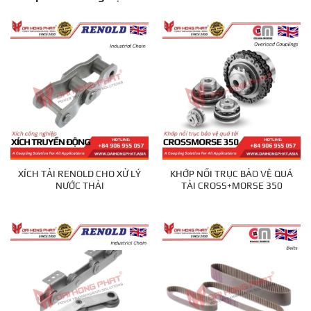
XÍCH TẢI RENOLD CHO XỬ LÝ
KHỚP NỐI TRỤC BẢO VỆ QUÁ
NƯỚC THẢI
TẢI CROSS+MORSE 350