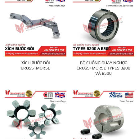
XÍCH BƯỚC ĐÔI
BỘ CHỐNG QUAY NGƯỢC
CROSS+MORSE
CROSS+MORSE TYPES B200
VÀ B500