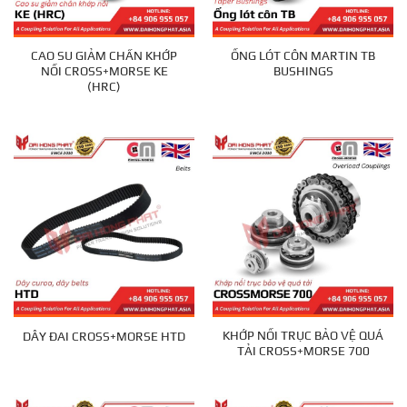
CAO SU GIẢM CHẤN KHỚP
ỐNG LÓT CÔN MARTIN TB
NỐI CROSS+MORSE KE
BUSHINGS
(HRC)
KHỚP NỐI TRỤC BẢO VỆ QUÁ
DÂY ĐAI CROSS+MORSE HTD
TẢI CROSS+MORSE 700