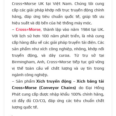
Cross+Morse UK tại Việt Nam. Chúng tôi cung
cấp các giải pháp
khớp nối trục truyền động
chính
hãng, đáp ứng tiêu chuẩn quốc tế, giúp tối ưu
hiệu suất và độ bền của hệ thống máy móc.
–
Cross+Morse
,
thành lập vào năm 1984 tại UK.
Với lịch sử hơn 100 năm phát triển, là nhà cung
cấp hàng đầu về các giải pháp truyền tải điện. C
ác
sản phẩm như xích công nghiệp, nhông, khớp nối
truyền động, và dây curoa. Từ trụ sở tại
Birmingham, Anh, Cross+Morse tiếp tục giữ vững
vị thế toàn cầu về chất lượng và uy tín trong
ngành công nghiệp
.
– Sản phẩm
Xích truyền động
–
Xích băng tải
Cross+Morse (Conveyor Chains)
do Đại Hồng
Phát cung cấp được nhập khẩu 100% chính hãng,
có đầy đủ CO/CQ, đáp ứng các tiêu chuẩn chất
lượng quốc tế.