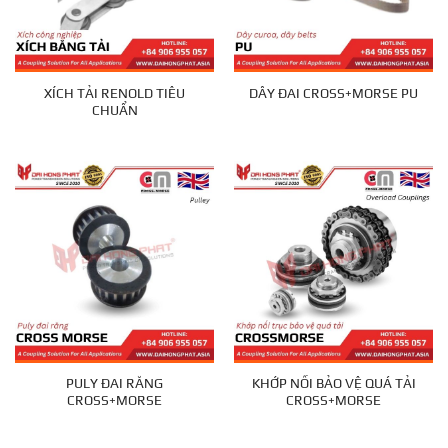
XÍCH TẢI RENOLD TIÊU
DÂY ĐAI CROSS+MORSE PU
CHUẨN
PULY ĐAI RĂNG
KHỚP NỐI BẢO VỆ QUÁ TẢI
CROSS+MORSE
CROSS+MORSE