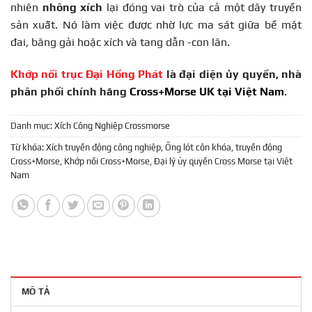
nhiên
nhông xích
lại đóng vai trò của cả một dây truyền
sản xuất. Nó làm việc được nhờ lực ma sát giữa bề mặt
đai, băng gải hoặc xích và tang dẫn -con lăn.
Khớp nối trục Đại Hồng Phát
là đại diện ủy quyền, nhà
phân phối chính hãng
Cross+Morse UK tại Việt Nam
.
Danh mục:
Xích Công Nghiệp Crossmorse
Từ khóa:
Xích truyền động công nghiệp
,
Ống lót côn khóa
,
truyền động
Cross+Morse
,
Khớp nối Cross+Morse
,
Đại lý ủy quyền Cross Morse tại Việt
Nam
MÔ TẢ