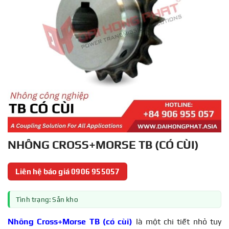
NHÔNG CROSS+MORSE TB (CÓ CÙI)
Liên hệ báo giá 0906 955057
Tình trạng: Sẵn kho
Nhông Cross+Morse TB (có cùi)
là một chi tiết nhỏ tuy