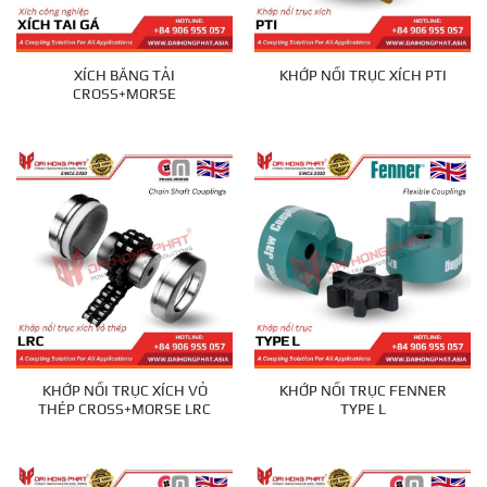
XÍCH BĂNG TẢI
KHỚP NỐI TRỤC XÍCH PTI
CROSS+MORSE
KHỚP NỐI TRỤC XÍCH VỎ
KHỚP NỐI TRỤC FENNER
THÉP CROSS+MORSE LRC
TYPE L