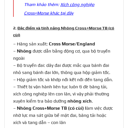
Tham khảo thêm:
Xích công nghiệp
Cross+Morse khác tại đây
2.
Đặc điểm và tính năng Nhông Cross+Morse TB (có
cùi)
– Hãng sản xuất:
Cross Morse/England
–
Nhông
được dẫn bằng động cơ, qua bộ truyền
ngoài
– Bộ truyền đai: dây đai được mắc qua bánh đai
nhỏ sang bánh đai lớn, thông qua hộp giảm tốc.
– Hộp giảm tốc và khớp nối kết nối đến tang dẫn.
– Thiết bị vận hành liên tục luôn tì đè băng tải,
xích công nghiệp lên con lăn, vì vậy phải thường
xuyên kiểm tra bảo dưỡng
nhông xích
.
–
Nhông Cross+Morse TB (có cùi) l
àm việc được
nhờ lực ma sát giữa bề mặt đai, băng tải hoặc
xích và tang dẫn – con lăn