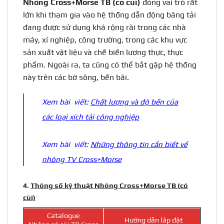
Nhông Cross+Morse TB (có cùi)
đóng vai trò rất
lớn khi tham gia vào hệ thống dẫn động băng tải
đang được sử dụng khá rộng rãi trong các nhà
máy, xí nghiệp, công trường, trong các khu vực
sản xuất vật liệu và chế biến lương thực, thực
phẩm. Ngoài ra, ta cũng có thể bắt gặp hệ thống
này trên các bờ sông, bến bãi.
Xem bài viết:
Chất lượng và độ bền của
các loại xích tải công nghiệp
Xem bài viết:
Những thông tin cần biết về
nhông TV Cross+Morse
4.
Thông số kỹ thuật Nhông Cross+Morse TB (có
cùi)
Catalogue
Hướng dẫn lắp đặt