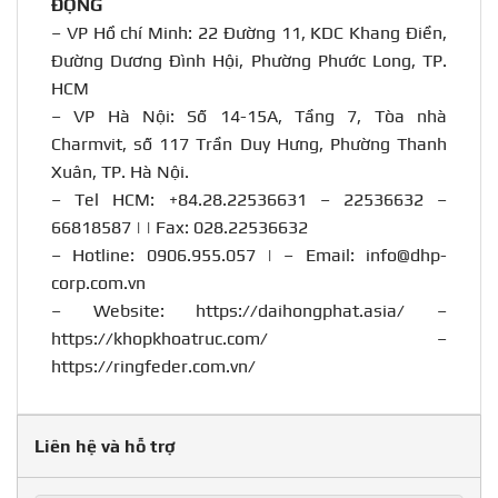
ĐỘNG
– VP Hồ chí Minh: 22 Đường 11, KDC Khang Điền,
Đường Dương Đình Hội, Phường Phước Long, TP.
HCM
– VP Hà Nội: Số 14-15A, Tầng 7, Tòa nhà
Charmvit, số 117 Trần Duy Hưng, Phường Thanh
Xuân, TP. Hà Nội.
– Tel HCM: +84.28.22536631 – 22536632 –
66818587 | | Fax: 028.22536632
– Hotline:
0906.955.057
| – Email:
info@dhp-
corp.com.vn
– Website:
https://daihongphat.asia/
–
https://khopkhoatruc.com/
–
https://ringfeder.com.vn/
Liên hệ và hỗ trợ