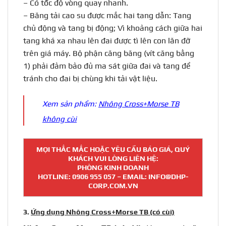
– Có tốc độ vòng quay nhanh.
– Băng tải cao su được mắc hai tang dẫn: Tang
chủ động và tang bị động; Vì khoảng cách giữa hai
tang khá xa nhau lên đai được tì lên con lăn đỡ
trên giá máy. Bộ phận căng băng (vít căng bằng
1) phải đảm bảo đủ ma sát giữa đai và tang để
tránh cho đai bị chùng khi tải vật liệu.
Xem sản phẩm:
Nhông Cross+Morse TB
không cùi
MỌI THẮC MẮC HOẶC YÊU CẦU BÁO GIÁ, QUÝ
KHÁCH VUI LÒNG LIÊN HỆ:
PHÒNG KINH DOANH
HOTLINE:
0906 955 057
– EMAIL: INFO@DHP-
CORP.COM.VN
3.
Ứng dụng Nhông Cross+Morse TB (có cùi)