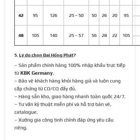
42
95
126
25 – 50
50
26
20
95
48
105
140
25 – 57
56
28
22
105
5.
Lý do chọn Đại Hồng Phát
?
– Sản phẩm chính hãng 100% nhập khẩu trực tiếp
từ
KBK Germany
.
– Bảo vệ khách hàng khỏi hàng giả và luôn cung
cấp chứng từ CO/CQ đầy đủ.
–
Hàng sẵn kho, giao hàng nhanh toàn quốc 24/7.
–
Tư vấn kỹ thuật miễn phí và hỗ trợ bản vẽ,
catalogue.
–
Xưởng gia công tinh chỉnh đáp ứng yêu cầu
riêng.