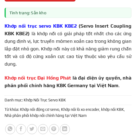
Tình trạng: Sẵn kho
Khớp nối trục servo KBK KBE2
(Servo Insert Coupling
KBK KBE2)
là khớp nối có giải pháp tốt nhất cho các ứng
dụng định vị, lực truyền mômen xoắn cao trong không gian
lắp đặt nhỏ gọn. Khớp nối này có khả năng giảm rung chấn
tốt và có độ cứng xoắn cực cao tùy thuộc vào yêu cầu sử
dụng.
Khớp nối trục Đại Hồng Phát
là đại diện ủy quyền, nhà
phân phối chính hãng KBK Germany tại Việt Nam
.
Danh mục:
Khớp Nối Trục Servo KBK
Từ khóa:
Khớp nối động cơ servo
,
Khớp nối lò xo encoder
,
khớp nối KBK
,
Nhà phân phối khớp nối chính hãng tại Việt Nam