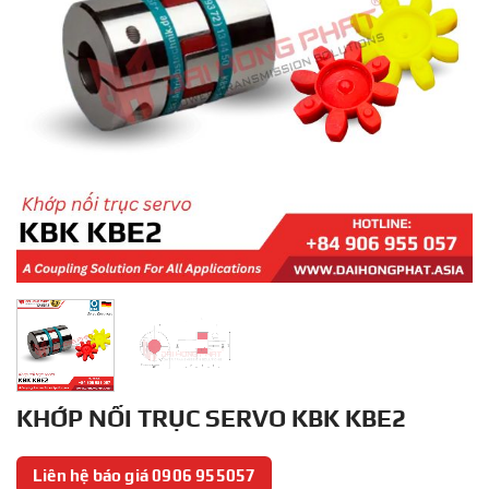
KHỚP NỐI TRỤC SERVO KBK KBE2
Liên hệ báo giá 0906 955057