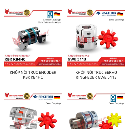
KHỚP NỐI TRỤC ENCODER
KHỚP NỐI TRỤC SERVO
KBK KB4HC
RINGFEDER GWE 5113