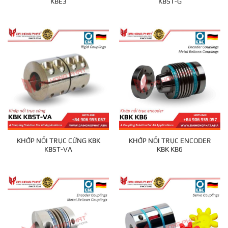
KBE3
KBST-G
KHỚP NỐI TRỤC CỨNG KBK
KHỚP NỐI TRỤC ENCODER
KBST-VA
KBK KB6