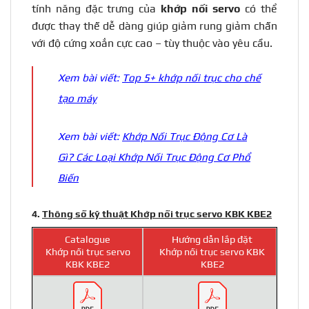
tính năng đặc trưng của
khớp nối
servo
có thể
được thay thế dễ dàng giúp giảm rung giảm chấn
với độ cứng xoắn cực cao – tùy thuộc vào yêu cầu.
Xem bài viết:
Top 5+ khớp nối trục cho chế
tạo máy
Xem bài viết:
Khớp Nối Trục Động Cơ Là
Gì? Các Loại Khớp Nối Trục Động Cơ Phổ
Biến
4.
Thông số kỹ thuật Khớp nối trục servo KBK KBE2
Catalogue
Hướng dẫn lắp đặt
Khớp nối trục servo
Khớp nối trục servo KBK
KBK KBE2
KBE2