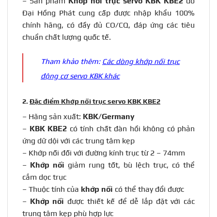
– Sản phẩm
Khớp nối trục servo
KBK KBE2
do
Đại Hồng Phát cung cấp được nhập khẩu 100%
chính hãng, có đầy đủ CO/CQ, đáp ứng các tiêu
chuẩn chất lượng quốc tế.
Tham khảo thêm:
Các dòng khớp nối trục
động cơ servo KBK khác
2.
Đặc điểm Khớp nối trục servo KBK KBE2
– Hãng sản xuất:
KBK/Germany
–
KBK KBE2
có tính chất đàn hồi không có phản
ứng dữ dội với các trung tâm kẹp
– Khớp nối đối với đường kính trục từ 2 – 74mm
–
Khớp nối
giảm rung tốt, bù lệch trục, có thể
cắm dọc trục
– Thuộc tính của
khớp nối
có thể thay đổi được
–
Khớp nối
được thiết kế để dễ lắp đặt với các
trung tâm kẹp phù hợp lực