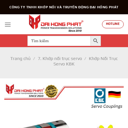
Chuyển
CÔNG TY TNHH KHỚP NỐI VÀ TRUYỀN ĐỘNG ĐẠI HỒNG PHÁT
đến
nội
dung
HOTLINE
SEARCH BUTTON
Search
for:
Trang chủ
/
7. Khớp nối trục servo
/
Khớp Nối Trục
Servo KBK