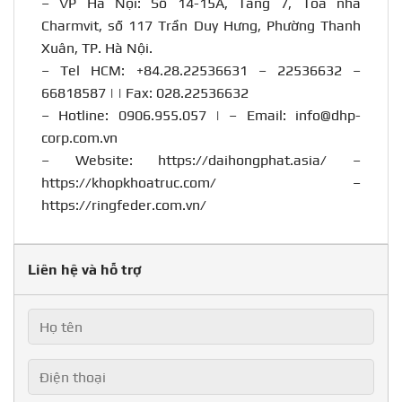
– VP Hà Nội: Số 14-15A, Tầng 7, Tòa nhà
Charmvit, số 117 Trần Duy Hưng, Phường Thanh
Xuân, TP. Hà Nội.
– Tel HCM: +84.28.22536631 – 22536632 –
66818587 | | Fax: 028.22536632
– Hotline:
0906.955.057
| – Email:
info@dhp-
corp.com.vn
– Website:
https://daihongphat.asia/
–
https://khopkhoatruc.com/
–
https://ringfeder.com.vn/
Liên hệ và hỗ trợ