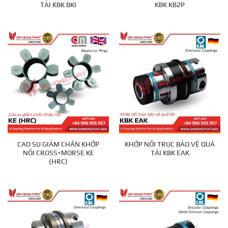
TẢI KBK BKI
KBK KB2P
CAO SU GIẢM CHẤN KHỚP
KHỚP NỐI TRỤC BẢO VỆ QUÁ
NỐI CROSS+MORSE KE
TẢI KBK EAK
(HRC)