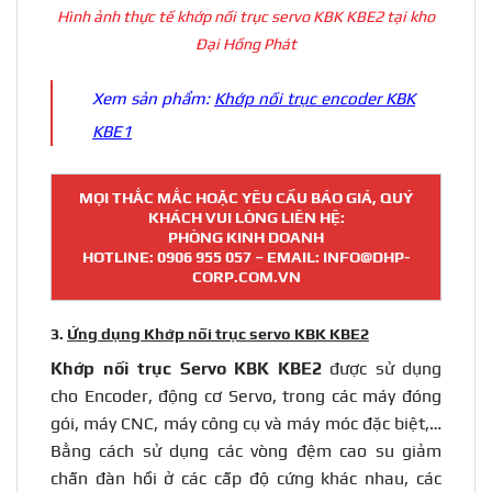
Hình ảnh thực tế khớp nối trục servo KBK KBE2 tại kho
Đại Hồng Phát
Xem sản phẩm:
Khớp nối trục encoder KBK
KBE1
MỌI THẮC MẮC HOẶC YÊU CẦU BÁO GIÁ, QUÝ
KHÁCH VUI LÒNG LIÊN HỆ:
PHÒNG KINH DOANH
HOTLINE:
0906 955 057
– EMAIL: INFO@DHP-
CORP.COM.VN
3.
Ứng dụng Khớp nối trục servo KBK KBE2
Khớp nối trục
Servo KBK KBE2
được sử dụng
cho Encoder, động cơ Servo, trong các máy đóng
gói, máy CNC, máy công cụ và máy móc đặc biệt,…
Bằng cách sử dụng các vòng đệm cao su giảm
chấn đàn hồi ở các cấp độ cứng khác nhau, các