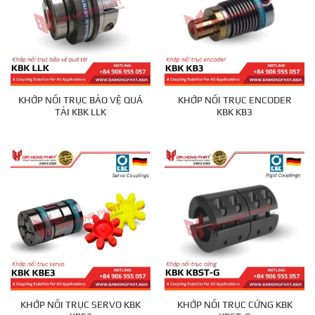
KHỚP NỐI TRỤC BẢO VỆ QUÁ
KHỚP NỐI TRỤC ENCODER
TẢI KBK LLK
KBK KB3
KHỚP NỐI TRỤC SERVO KBK
KHỚP NỐI TRỤC CỨNG KBK