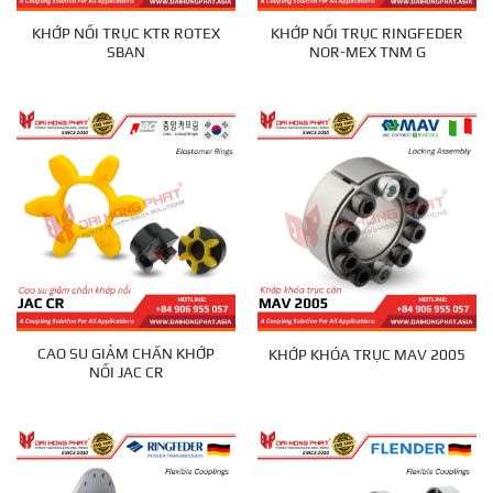
KHỚP NỐI TRỤC KTR ROTEX
KHỚP NỐI TRỤC RINGFEDER
SBAN
NOR-MEX TNM G
CAO SU GIẢM CHẤN KHỚP
KHỚP KHÓA TRỤC MAV 2005
NỐI JAC CR