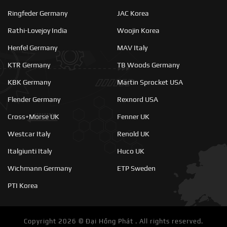
Ringfeder Germany
JAC Korea
Rathi-Lovejoy India
Woojin Korea
Henfel Germany
MAV Italy
KTR Germany
TB Woods Germany
KBK Germany
Martin Sprocket USA
Flender Germany
Rexnord USA
Cross+Morse UK
Fenner UK
Westcar Italy
Renold UK
Italgiunti Italy
Huco UK
Wichmann Germany
ETP Sweden
PTI Korea
Copyright 2026 ©
Đại Hồng Phát . All rights reserved.