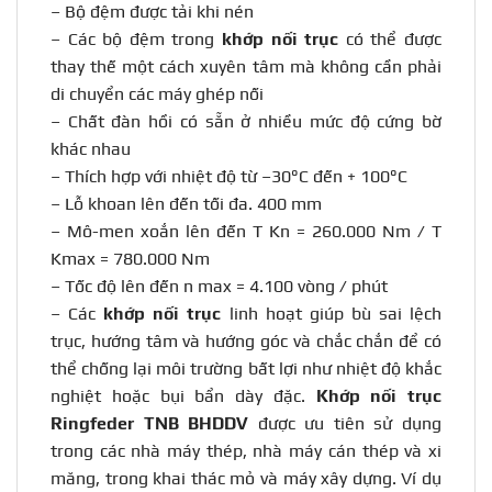
– Bộ đệm được tải khi nén
– Các bộ đệm trong
khớp nối trục
có thể được
thay thế một cách xuyên tâm mà không cần phải
di chuyển các máy ghép nối
– Chất đàn hồi có sẵn ở nhiều mức độ cứng bờ
khác nhau
– Thích hợp với nhiệt độ từ –30°C đến + 100°C
– Lỗ khoan lên đến tối đa. 400 mm
– Mô-men xoắn lên đến T Kn = 260.000 Nm / T
Kmax = 780.000 Nm
– Tốc độ lên đến n max = 4.100 vòng / phút
– Các
khớp nối trục
linh hoạt giúp bù sai lệch
trục, hướng tâm và hướng góc và chắc chắn để có
thể chống lại môi trường bất lợi như nhiệt độ khắc
nghiệt hoặc bụi bẩn dày đặc.
Khớp nối trục
Ringfeder TNB BHDDV
được ưu tiên sử dụng
trong các nhà máy thép, nhà máy cán thép và xi
măng, trong khai thác mỏ và máy xây dựng. Ví dụ