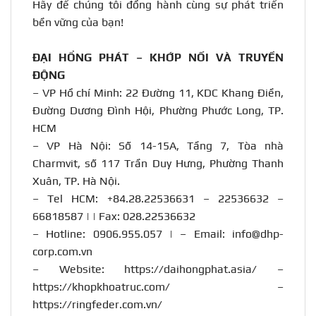
Hãy để chúng tôi đồng hành cùng sự phát triển
bền vững của bạn!
ĐẠI HỒNG PHÁT – KHỚP NỐI VÀ TRUYỀN
ĐỘNG
– VP Hồ chí Minh: 22 Đường 11, KDC Khang Điền,
Đường Dương Đình Hội, Phường Phước Long, TP.
HCM
– VP Hà Nội: Số 14-15A, Tầng 7, Tòa nhà
Charmvit, số 117 Trần Duy Hưng, Phường Thanh
Xuân, TP. Hà Nội.
– Tel HCM: +84.28.22536631 – 22536632 –
66818587 | | Fax: 028.22536632
– Hotline:
0906.955.057
| – Email:
info@dhp-
corp.com.vn
– Website:
https://daihongphat.asia/
–
https://khopkhoatruc.com/
–
https://ringfeder.com.vn/