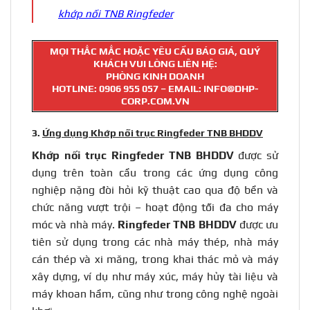
khớp nối TNB Ringfeder
MỌI THẮC MẮC HOẶC YÊU CẦU BÁO GIÁ, QUÝ
KHÁCH VUI LÒNG LIÊN HỆ:
PHÒNG KINH DOANH
HOTLINE:
0906 955 057
– EMAIL: INFO@DHP-
CORP.COM.VN
3.
Ứng dụng Khớp nối trục Ringfeder TNB BHDDV
Khớp nối trục
Ringfeder
TNB BHDDV
được sử
dụng trên toàn cầu trong các ứng dụng công
nghiệp nặng đòi hỏi kỹ thuật cao qua độ bền và
chức năng vượt trội – hoạt động tối đa cho máy
móc và nhà máy.
Ringfeder TNB BHDDV
được ưu
tiên sử dụng trong các nhà máy thép, nhà máy
cán thép và xi măng, trong khai thác mỏ và máy
xây dựng, ví dụ như máy xúc, máy hủy tài liệu và
máy khoan hầm, cũng như trong công nghệ ngoài