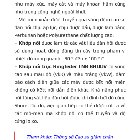
như máy xúc, máy cắt và máy khoan hầm cũng
như trong công nghệ ngoài khơi.
– Mô-men xoắn được truyền qua vòng đệm cao su
đàn hồi chịu áp lực, chịu được dầu, được làm bằng
Perbunan hoặc Polyurethane chất lượng cao.
–
Khớp nối
được làm từ các vật liệu đàn hồi được
sử dụng hoạt động đáng tin cậy trong phạm vi
nhiệt độ xung quanh –30 ° đến + 100 ° C.
–
Khớp nối trục Ringfeder TNB BHDDV
có vòng
cao sau màu đỏ (VkR) và màu trắng (VkW), đảm
bảo cách điện giữa các máy được kết nối miễn
không có kếtt nối dẫn điện khác. Khả năng phục
hồi từng vật liệu đàn hồi được chỉ định bởi độ cứng
Shore. Do đó, việc gián tiếp có thể được rút ra về
các mô-men mà khớp nối có thể truyền và độ
cứng lo xo.
Tham khảo:
Thông số Cao su giảm chấn