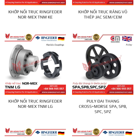
KHỚP NỐI TRỤC RINGFEDER
KHỚP NỐI TRỤC RĂNG VỎ
NOR-MEX TNM KE
THÉP JAC SEM/CEM
KHỚP NỐI TRỤC RINGFEDER
PULY ĐAI THANG
NOR-MEX TNM LG
CROSS+MORSE SPA, SPB,
SPC, SPZ