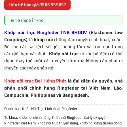
Liên hệ báo giá 0906 955057
Tình trạng: Sẵn kho
Khớp nối trục Ringfeder TNB BHDDV
(Elastomer Jaw
Couplings)
là
khớp nối
chống đâm xuyên linh hoạt, xoắn.
Bù cho các sai lệch về góc, hướng tâm và trục dọc trong
các giới hạn xác định.
Khớp nối trục
có các bộ đệm có thể
được thay thế một cách xuyên tâm mà không cần phải di
chuyển các máy ghép nối.
Khớp nối trục Đại Hồng Phát
là đại diện ủy quyền, nhà
phân phối chính hãng Ringfeder tại Việt Nam, Lào,
Campuchia, Philippines và Bangladesh.
Danh mục:
Khớp Nối Trục Linh Hoạt Ringfeder
Từ khóa:
khớp nối chính hãng
,
Khớp nối Ringfeder
,
đại lý ủy quyền
Ringfeder Việt Nam
,
khớp nối trục truyền động
,
khớp nối cứng truyền động
,