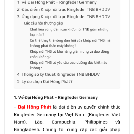
1. Về Đại Hồng Phát – Ringfeder Germany
2. Đặc điểm Khớp nối trục Ringfeder TNB BHDDV
3. Ứng dụng Khớp nối trục Ringfeder TNB BHDDV
Các câu hỏi thường gặp
Chất liệu vòng đệm của khớp nối TNB gồm những
loại nào?
Có thể thay thế vòng đàn hồi của khớp nối TNB mà
không phải tháo máy không?
Khớp nối TNB có khả năng giảm rung và dao động
xoắn không?
Khớp nối TNB có yêu cầu bảo dưỡng đặc biệt nào
không?
4. Thông số kỹ thuật Ringfeder TNB BHDDV
5. Lý do chọn Đại Hồng Phát?
1.
Về Đại Hồng Phát – Ringfeder Germany
–
Đại Hồng Phát
là đại diện ủy quyền chính thức
Ringfeder Germany tại Việt Nam (
Ringfeder Việt
Nam
), Lào, Campuchia, Philippines và
Bangladesh. Chúng tôi cung cấp các giải pháp