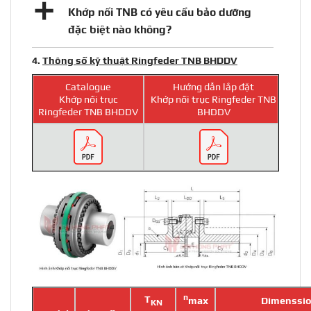
a
Khớp nối TNB có yêu cầu bảo dưỡng
đặc biệt nào không?
4.
Thông số kỹ thuật Ringfeder TNB BHDDV
Catalogue
Hướng dẫn lắp đặt
Khớp nối trục
Khớp nối trục Ringfeder TNB
Ringfeder TNB BHDDV
BHDDV
n
T
Dimenssi
max
KN