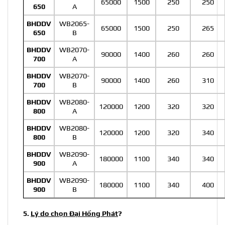
65000
1500
250
250
650
A
BHDDV
WB2065-
65000
1500
250
265
650
B
BHDDV
WB2070-
90000
1400
260
260
700
A
BHDDV
WB2070-
90000
1400
260
310
700
B
BHDDV
WB2080-
120000
1200
320
320
800
A
BHDDV
WB2080-
120000
1200
320
340
800
B
BHDDV
WB2090-
180000
1100
340
340
900
A
BHDDV
WB2090-
180000
1100
340
400
900
B
5.
Lý do chọn Đại Hồng Phát
?