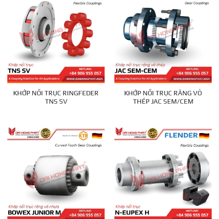
KHỚP NỐI TRỤC RINGFEDER
KHỚP NỐI TRỤC RĂNG VỎ
TNS SV
THÉP JAC SEM/CEM