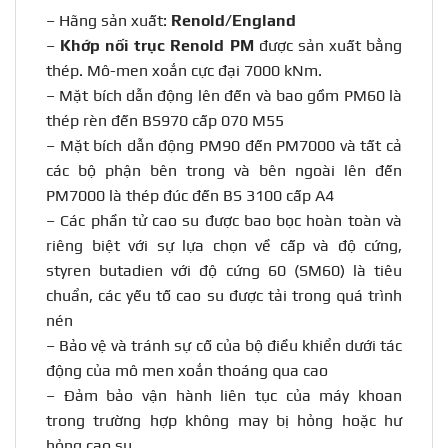
– Hãng sản xuất:
Renold/England
–
Khớp nối trục Renold PM
được sản xuất bằng
thép. Mô-men xoắn cực đại 7000 kNm.
– Mặt bích dẫn động lên đến và bao gồm PM60 là
thép rèn đến BS970 cấp 070 M55
– Mặt bích dẫn động PM90 đến PM7000 và tất cả
các bộ phận bên trong và bên ngoài lên đến
PM7000 là thép đúc đến BS 3100 cấp A4
– Các phần tử cao su được bao bọc hoàn toàn và
riêng biệt với sự lựa chọn về cấp và độ cứng,
styren butadien với độ cứng 60 (SM60) là tiêu
chuẩn, các yếu tố cao su được tải trong quá trình
nén
– Bảo vệ và tránh sự cố của bộ điều khiển dưới tác
động của mô men xoắn thoáng qua cao
– Đảm bảo vận hành liên tục của máy khoan
trong trường hợp không may bị hỏng hoặc hư
hỏng cao su