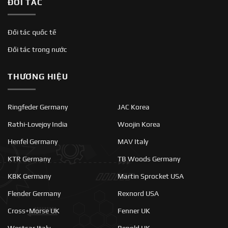
ĐỐI TÁC
Đối tác quốc tế
Đối tác trong nước
THƯƠNG HIỆU
Ringfeder Germany
JAC Korea
Rathi-Lovejoy India
Woojin Korea
Henfel Germany
MAV Italy
KTR Germany
TB Woods Germany
KBK Germany
Martin Sprocket USA
Flender Germany
Rexnord USA
Cross+Morse UK
Fenner UK
Westcar Italy
Renold UK