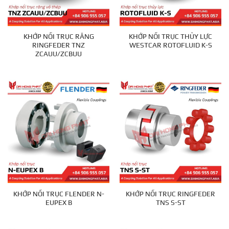
KHỚP NỐI TRỤC RĂNG
KHỚP NỐI TRỤC THỦY LỰC
RINGFEDER TNZ
WESTCAR ROTOFLUID K-S
ZCAUU/ZCBUU
KHỚP NỐI TRỤC FLENDER N-
KHỚP NỐI TRỤC RINGFEDER
EUPEX B
TNS S-ST