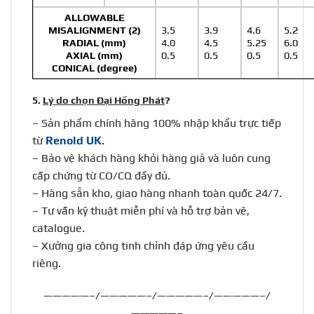
ALLOWABLE
MISALIGNMENT (2)
3.5
3.9
4.6
5.2
RADIAL (mm)
4.0
4.5
5.25
6.0
AXIAL (mm)
0.5
0.5
0.5
0.5
CONICAL (degree)
5.
Lý do chọn Đại Hồng Phát
?
– Sản phẩm chính hãng 100% nhập khẩu trực tiếp
từ
Renold UK
.
– Bảo vệ khách hàng khỏi hàng giả và luôn cung
cấp chứng từ CO/CQ đầy đủ.
– Hàng sẵn kho, giao hàng nhanh toàn quốc 24/7.
– Tư vấn kỹ thuật miễn phí và hỗ trợ bản vẽ,
catalogue.
– Xưởng gia công tinh chỉnh đáp ứng yêu cầu
riêng.
—————–/—————–/—————–/—————–/
—————–