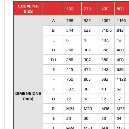
COUPLING
180
270
400
600
SIZE
A
798
925
1065
1195
B
544
623
710.5
812
C
8
9
10.5
12
D
268
307
350
400
D1
268
307
350
400
E
415
475
542
620
F
750
865
992
1122
J
33.5
36
43
52
DIMENSIONS
(mm)
Q
12
12
12
12
R
M24
M30
M36
M36
S
20
20
20
24
T
M24
M30
M36
M36