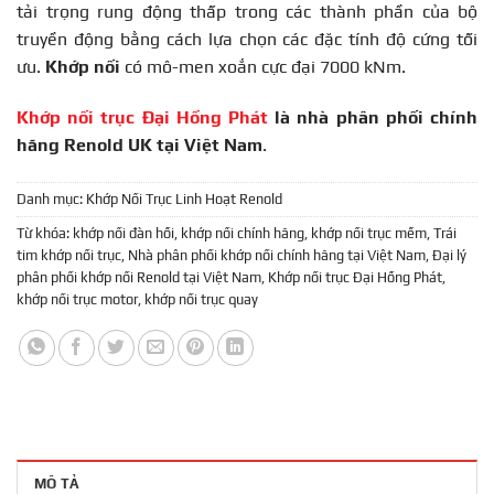
tải trọng rung động thấp trong các thành phần của bộ
truyền động bằng cách lựa chọn các đặc tính độ cứng tối
ưu.
Khớp nối
có mô-men xoắn cực đại 7000 kNm.
Khớp nối trục Đại Hồng Phát
là nhà phân phối chính
hãng Renold UK tại Việt Nam
.
Danh mục:
Khớp Nối Trục Linh Hoạt Renold
Từ khóa:
khớp nối đàn hồi
,
khớp nối chính hãng
,
khớp nối trục mềm
,
Trái
tim khớp nối trục
,
Nhà phân phối khớp nối chính hãng tại Việt Nam
,
Đại lý
phân phối khớp nối Renold tại Việt Nam
,
Khớp nối trục Đại Hồng Phát
,
khớp nối trục motor
,
khớp nối trục quay
MÔ TẢ