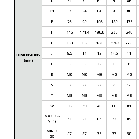
D
51
54
64
70
86
D1
51
54
64
70
86
E
76
92
108
122
135
F
146
171.4
196.8
235
240
G
133
157
181
214.3
222
J
9.5
11
12
14.5
11
DIMENSIONS
(mm)
Q
5
5
6
6
8
R
M8
M8
M8
M8
M8
S
8
8
8
8
12
T
M8
M8
M8
M8
M8
W
36
39
46
60
81
MAX. X &
41
51
64
73
85
Y (4)
MIN. X
27
27
35
37
50
(5)