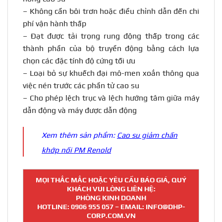
– Không cần bôi trơn hoặc điều chỉnh dẫn đến chi
phí vận hành thấp
– Đạt được tải trọng rung động thấp trong các
thành phần của bộ truyền động bằng cách lựa
chọn các đặc tính độ cứng tối ưu
– Loại bỏ sự khuếch đại mô-men xoắn thông qua
việc nén trước các phần tử cao su
– Cho phép lệch trục và lệch hướng tâm giữa máy
dẫn động và máy được dẫn động
Xem thêm sản phẩm:
Cao su giảm chấn
khớp nối
PM Renold
MỌI THẮC MẮC HOẶC YÊU CẦU BÁO GIÁ, QUÝ
KHÁCH VUI LÒNG LIÊN HỆ:
PHÒNG KINH DOANH
HOTLINE:
0906 955 057
– EMAIL: INFO@DHP-
CORP.COM.VN