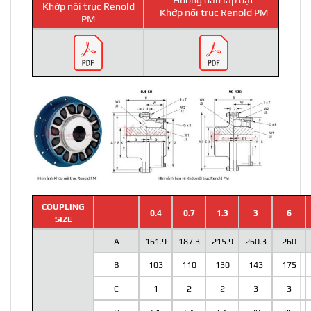
Hướng dẫn lắp đặt
Khớp nối trục Renold
Khớp nối trục Renold PM
PM
COUPLING
0.4
0.7
1.3
3
6
SIZE
A
161.9
187.3
215.9
260.3
260
B
103
110
130
143
175
C
1
2
2
3
3