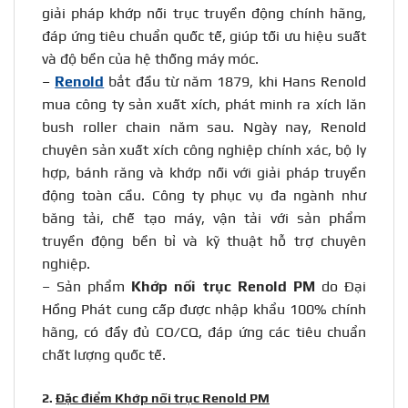
giải pháp
khớp nối trục truyền động
chính hãng,
đáp ứng tiêu chuẩn quốc tế, giúp tối ưu hiệu suất
và độ bền của hệ thống máy móc.
–
Renold
bắt đầu từ năm 1879, khi Hans Renold
mua công ty sản xuất xích, phát minh ra xích lăn
bush roller chain năm sau. Ngày nay, Renold
chuyên sản xuất xích công nghiệp chính xác, bộ ly
hợp, bánh răng và khớp nối với giải pháp truyền
động toàn cầu. Công ty phục vụ đa ngành như
băng tải, chế tạo máy, vận tải với sản phẩm
truyền động bền bỉ và kỹ thuật hỗ trợ chuyên
nghiệp.
– Sản phẩm
Khớp nối trục
Renold PM
do Đại
Hồng Phát cung cấp được nhập khẩu 100% chính
hãng, có đầy đủ CO/CQ, đáp ứng các tiêu chuẩn
chất lượng quốc tế.
2.
Đặc điểm Khớp nối trục Renold PM