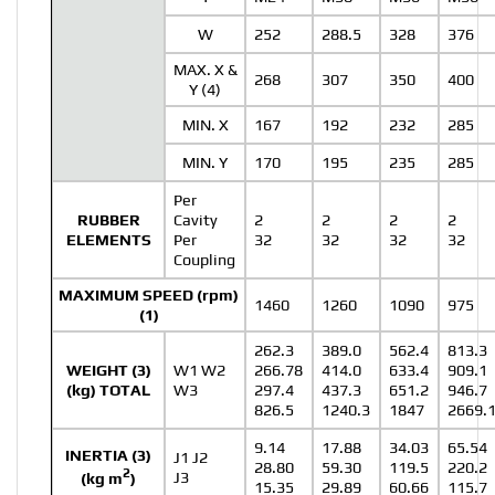
W
252
288.5
328
376
MAX. X &
268
307
350
400
Y (4)
MIN. X
167
192
232
285
MIN. Y
170
195
235
285
Per
RUBBER
Cavity
2
2
2
2
ELEMENTS
Per
32
32
32
32
Coupling
MAXIMUM SPEED (rpm)
1460
1260
1090
975
(1)
262.3
389.0
562.4
813.3
WEIGHT (3)
W1 W2
266.78
414.0
633.4
909.1
(kg) TOTAL
W3
297.4
437.3
651.2
946.7
826.5
1240.3
1847
2669.
9.14
17.88
34.03
65.54
INERTIA (3)
J1 J2
28.80
59.30
119.5
220.2
2
J3
(kg m
)
15.35
29.89
60.66
115.7