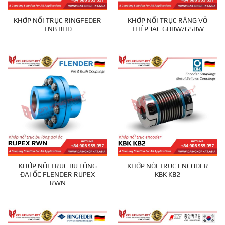
KHỚP NỐI TRỤC RINGFEDER
KHỚP NỐI TRỤC RĂNG VỎ
TNB BHD
THÉP JAC GDBW/GSBW
KHỚP NỐI TRỤC BU LÔNG
KHỚP NỐI TRỤC ENCODER
ĐAI ỐC FLENDER RUPEX
KBK KB2
RWN