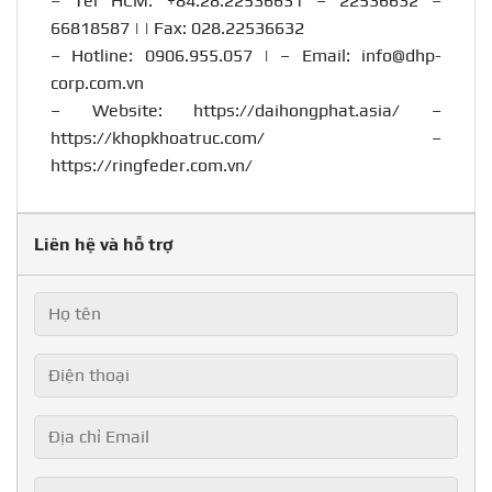
– Tel HCM: +84.28.22536631 – 22536632 –
66818587 | | Fax: 028.22536632
– Hotline:
0906.955.057
| – Email:
info@dhp-
corp.com.vn
– Website:
https://daihongphat.asia/
–
https://khopkhoatruc.com/
–
https://ringfeder.com.vn/
Liên hệ và hỗ trợ