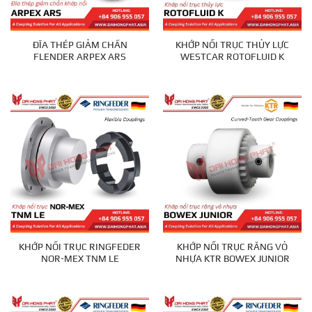
ĐĨA THÉP GIẢM CHẤN
KHỚP NỐI TRỤC THỦY LỰC
FLENDER ARPEX ARS
WESTCAR ROTOFLUID K
KHỚP NỐI TRỤC RINGFEDER
KHỚP NỐI TRỤC RĂNG VỎ
NOR-MEX TNM LE
NHỰA KTR BOWEX JUNIOR