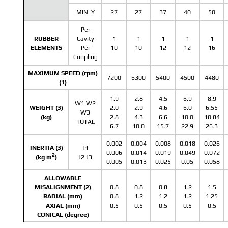
MIN. Y
27
27
37
40
50
Per
RUBBER
Cavity
1
1
1
1
1
ELEMENTS
Per
10
10
12
12
16
Coupling
MAXIMUM SPEED (rpm)
7200
6300
5400
4500
4480
(1)
1.9
2.8
4.5
6.9
8.9
W1 W2
WEIGHT (3)
2.0
2.9
4.6
6.0
6.55
W3
(kg)
2.8
4.3
6.6
10.0
10.84
TOTAL
6.7
10.0
15.7
22.9
26.3
0.002
0.004
0.008
0.018
0.026
INERTIA (3)
J1
0.006
0.014
0.019
0.049
0.072
2
J2 J3
(kg m
)
0.005
0.013
0.025
0.05
0.058
ALLOWABLE
MISALIGNMENT (2)
0.8
0.8
0.8
1.2
1.5
RADIAL (mm)
0.8
1.2
1.2
1.2
1.25
AXIAL (mm)
0.5
0.5
0.5
0.5
0.5
CONICAL (degree)