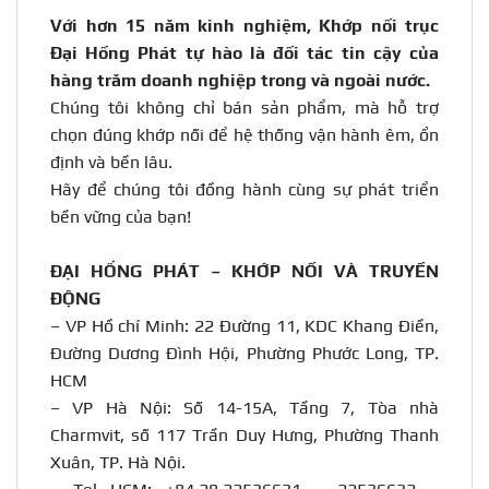
Với hơn 15 năm kinh nghiệm, Khớp nối trục
Đại Hồng Phát tự hào là đối tác tin cậy của
hàng trăm doanh nghiệp trong và ngoài nước
.
Chúng tôi không chỉ bán sản phẩm, mà hỗ trợ
chọn đúng khớp nối để hệ thống vận hành êm, ổn
định và bền lâu.
Hãy để chúng tôi đồng hành cùng sự phát triển
bền vững của bạn!
ĐẠI HỒNG PHÁT – KHỚP NỐI VÀ TRUYỀN
ĐỘNG
– VP Hồ chí Minh: 22 Đường 11, KDC Khang Điền,
Đường Dương Đình Hội, Phường Phước Long, TP.
HCM
– VP Hà Nội: Số 14-15A, Tầng 7, Tòa nhà
Charmvit, số 117 Trần Duy Hưng, Phường Thanh
Xuân, TP. Hà Nội.