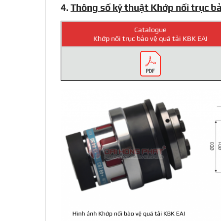
4.
Thông số kỹ thuật Khớp nối trục b
Catalogue
Khớp nối trục bảo vệ quá tải KBK EAI