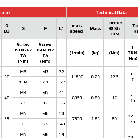
(mm)
Technical Data
Torque
Ø
max.
To
G
F
L1
Mass
98 Sh
D3
speed
R
TKN
Screw
Screw
1
ISO4762
ISO4017
(1/min)
(kg)
(Nm)
TKN
TA
TA
(Nm)
(Nm)
(Nm)
M3
M3
32
3 –
30
11690
0.29
12.5
7
1.34
2.1
27
M4
M5
41
5 –
40
8950
0.80
17
15
2.9
6
36
M5
M6
50
12 –
55
7630
1.63
60
35
6
8.5
43
M5
M6
59
50 –