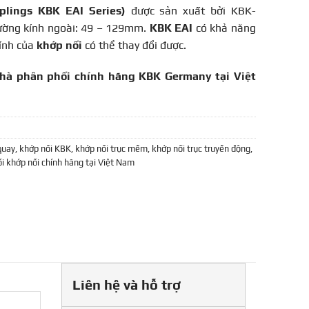
plings KBK EAI Series)
được sản xuất bởi KBK-
ường kính ngoài: 49 – 129mm.
KBK EAI
có khả năng
tính của
khớp nối
có thể thay đổi được.
nhà phân phối chính hãng KBK Germany tại Việt
quay
,
khớp nối KBK
,
khớp nối trục mềm
,
khớp nối trục truyền động
,
i khớp nối chính hãng tại Việt Nam
Liên hệ và hỗ trợ