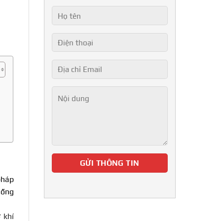
pháp
hống
 khí