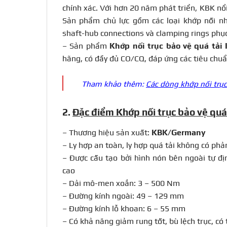
chính xác. Với hơn 20 năm phát triển, KBK nổi
Sản phẩm chủ lực gồm các loại khớp nối nh
shaft-hub connections và clamping rings phục
– Sản phẩm
Khớp nối trục bảo vệ quá tải
hãng, có đầy đủ CO/CQ, đáp ứng các tiêu chuẩ
Tham khảo thêm:
Các dòng khớp nối trục
2.
Đặc điểm Khớp nối trục bảo vệ quá
– Thương hiệu sản xuất:
KBK/Germany
– Ly hợp an toàn, ly hợp quá tải không có phả
– Được cấu tạo bởi hình nón bên ngoài tự đị
cao
– Dải mô-men xoắn: 3 – 500 Nm
– Đường kính ngoài: 49 – 129 mm
– Đường kính lỗ khoan: 6 – 55 mm
– Có khả năng giảm rung tốt, bù lệch trục, có