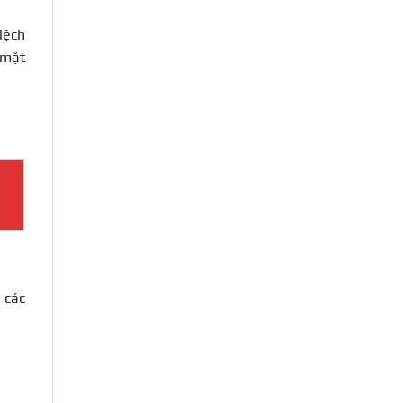
lệch
 mặt
 các