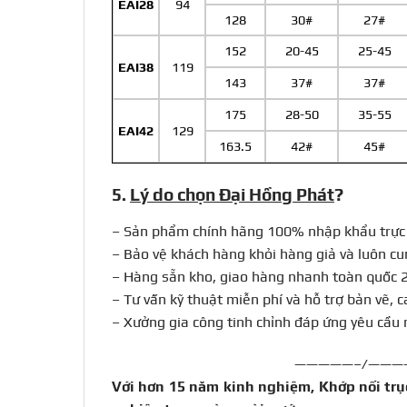
EAI28
94
128
30#
27#
152
20-45
25-45
EAI38
119
143
37#
37#
175
28-50
35-55
EAI42
129
163.5
42#
45#
5.
Lý do chọn Đại Hồng Phát
?
– Sản phẩm chính hãng 100% nhập khẩu trực 
– Bảo vệ khách hàng khỏi hàng giả và luôn c
–
Hàng sẵn kho, giao hàng nhanh toàn quốc 
–
Tư vấn kỹ thuật miễn phí và hỗ trợ bản vẽ, 
–
Xưởng gia công tinh chỉnh đáp ứng yêu cầu 
—————–/———
Với hơn 15 năm kinh nghiệm, Khớp nối trục