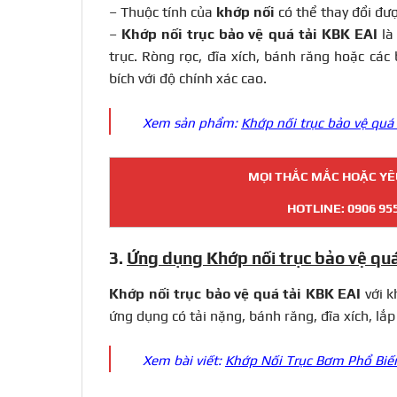
– Thuộc tính của
khớp nối
có thể thay đổi đư
–
Khớp nối trục bảo vệ quá tải KBK EAI
là
trục. Ròng rọc, đĩa xích, bánh răng hoặc các
bích với độ chính xác cao.
Xem sản phẩm:
Khớp nối trục bảo vệ quá
MỌI THẮC MẮC HOẶC YÊU
HOTLINE:
0906 95
3.
Ứng dụng Khớp nối trục bảo vệ quá
Khớp nối trục
bảo vệ quá tải KBK EAI
với 
ứng dụng có tải nặng, bánh răng, đĩa xích, lắp
Xem bài viết:
Khớp Nối Trục Bơm Phổ Biến