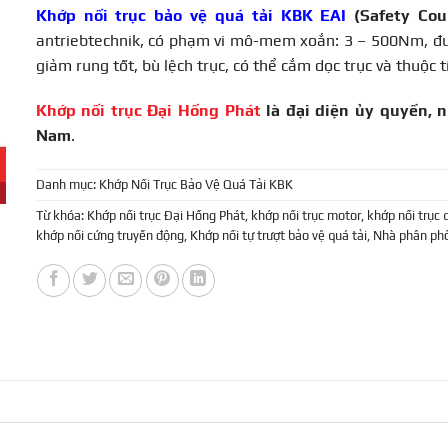
Khớp nối trục bảo vệ quá tải KBK EAI
(Safety Cou
antriebtechnik, có phạm vi mô-mem xoắn: 3 – 500Nm, đ
giảm rung tốt, bù lệch trục, có thể cắm dọc trục và thuộc 
Khớp nối trục Đại Hồng Phát
là đại diện ủy quyền, 
Nam
.
Danh mục:
Khớp Nối Trục Bảo Vệ Quá Tải KBK
Từ khóa:
Khớp nối trục Đại Hồng Phát
,
khớp nối trục motor
,
khớp nối trục 
khớp nối cứng truyền động
,
Khớp nối tự trượt bảo vệ quá tải
,
Nhà phân phố