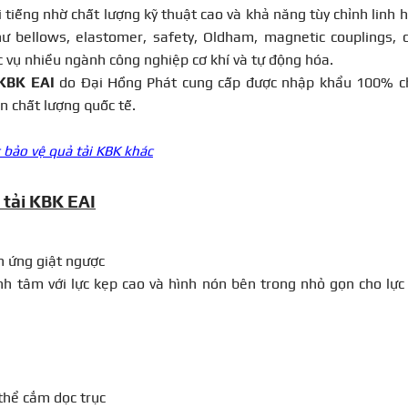
 tiếng nhờ chất lượng kỹ thuật cao và khả năng tùy chỉnh linh h
ư bellows, elastomer, safety, Oldham, magnetic couplings, 
 vụ nhiều ngành công nghiệp cơ khí và tự động hóa.
KBK EAI
do Đại Hồng Phát cung cấp được nhập khẩu 100% c
n chất lượng quốc tế.
 bảo vệ quả tải KBK khác
 tải KBK EAI
n ứng giật ngược
nh tâm với lực kẹp cao và hình nón bên trong nhỏ gọn cho lực
 thể cắm dọc trục