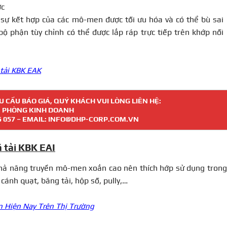
ợc
 sự kết hợp của các mô-men được tối ưu hóa và có thể bù sai 
 bộ phận tùy chỉnh có thể được lắp ráp trực tiếp trên khớp nối
 tải KBK EAK
 CẦU BÁO GIÁ, QUÝ KHÁCH VUI LÒNG LIÊN HỆ:
PHÒNG KINH DOANH
5 057
– EMAIL: INFO@DHP-CORP.COM.VN
 tải KBK EAI
khả năng truyền mô-men xoắn cao nên thích hớp sử dụng trong
 cánh quạt, băng tải, hộp số, pully,…
 Hiện Nay Trên Thị Trường