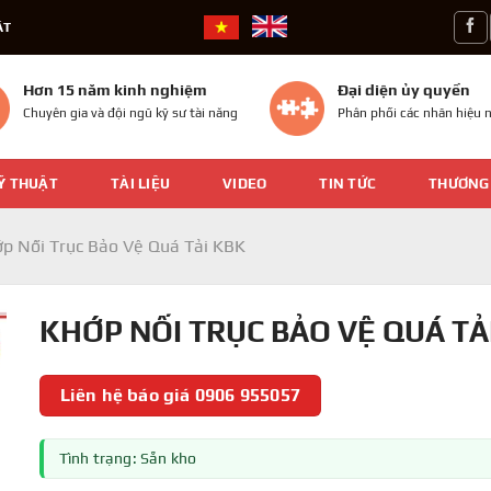
ÁT
Hơn 15 năm kinh nghiệm
Đại diện ủy quyền
Chuyên gia và đội ngũ kỹ sư tài năng
Phân phối các nhãn hiệu n
Ỹ THUẬT
TÀI LIỆU
VIDEO
TIN TỨC
THƯƠNG
p Nối Trục Bảo Vệ Quá Tải KBK
KHỚP NỐI TRỤC BẢO VỆ QUÁ TẢI
Liên hệ báo giá 0906 955057
Tình trạng: Sẵn kho