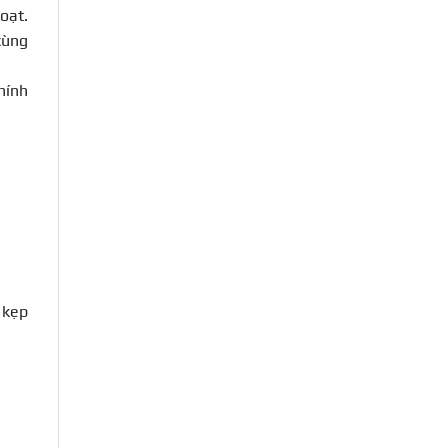
oạt.
cùng
hính
 kẹp