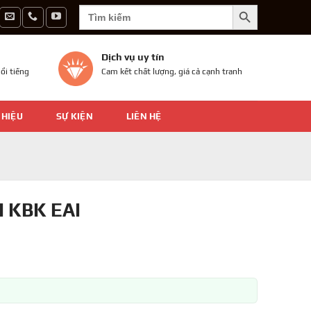
SEARCH BUTTON
Search
for:
Dịch vụ uy tín
ổi tiếng
Cam kết chất lượng, giá cả cạnh tranh
 HIỆU
SỰ KIỆN
LIÊN HỆ
 KBK EAI