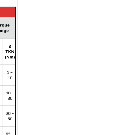
rque
ange
2
TKN
(Nm)
5 –
10
10 –
30
20 –
60
65 –