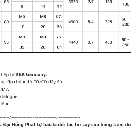
65
6030
2.7
160
130
6
14
52
M6
M8
67
60 –
80
4980
5.4
325
200
10
20
58
M8
M8
76
80 –
95
4440
9.7
450
250
35
26
64
tiếp từ
KBK Germany
.
ung cấp chứng từ CO/CQ đầy đủ.
24/7.
catalogue.
riêng.
——–/—————–/—————–/—————–
 Đại Hồng Phát tự hào là đối tác tin cậy của hàng trăm d