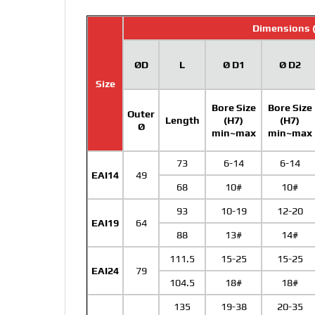
Dimensions 
ØD
L
Ø D1
Ø D2
Size
Bore Size
Bore Size
Outer
Length
(H7)
(H7)
Ø
min~max
min~max
73
6-14
6-14
EAI14
49
68
10#
10#
93
10-19
12-20
EAI19
64
88
13#
14#
111.5
15-25
15-25
EAI24
79
104.5
18#
18#
135
19-38
20-35