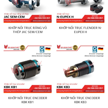
KHỚP NỐI TRỤC RĂNG VỎ
KHỚP NỐI TRỤC FLENDER N-
THÉP JAC SEM/CEM
EUPEX H
KHỚP NỐI TRỤC ENCODER
KHỚP NỐI TRỤC ENCODER
KBK KB1
KBK KB3