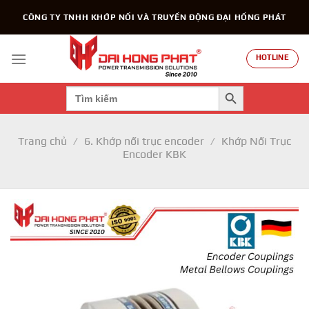
Chuyển
CÔNG TY TNHH KHỚP NỐI VÀ TRUYỀN ĐỘNG ĐẠI HỒNG PHÁT
đến
nội
dung
HOTLINE
SEARCH BUTTON
Search
for:
Trang chủ
/
6. Khớp nối trục encoder
/
Khớp Nối Trục
Encoder KBK