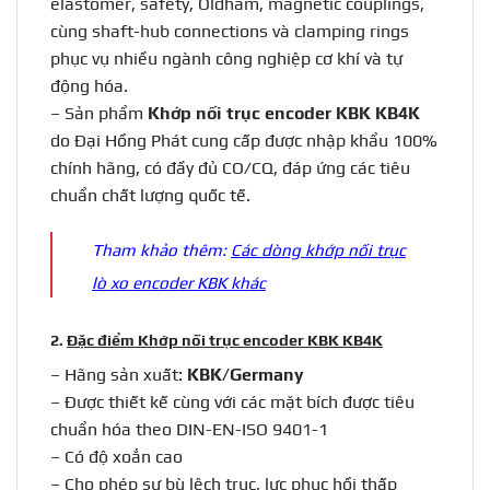
elastomer, safety, Oldham, magnetic couplings,
cùng shaft-hub connections và clamping rings
phục vụ nhiều ngành công nghiệp cơ khí và tự
động hóa.
– Sản phẩm
Khớp nối trục encoder
KBK KB4K
do Đại Hồng Phát cung cấp được nhập khẩu 100%
chính hãng, có đầy đủ CO/CQ, đáp ứng các tiêu
chuẩn chất lượng quốc tế.
Tham khảo thêm:
Các dòng khớp nối trục
lò xo encoder KBK khác
2.
Đặc điểm Khớp nối trục encoder KBK KB4K
– Hãng sản xuất:
KBK/Germany
– Được thiết kế cùng với các mặt bích được tiêu
chuẩn hóa theo DIN-EN-ISO 9401-1
– Có độ xoắn cao
– Cho phép sự bù lệch trục, lực phục hồi thấp