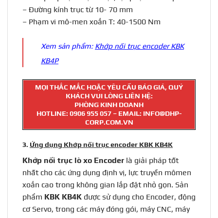
– Đường kính trục từ 10- 70 mm
– Phạm vi mô-men xoắn T: 40-1500 Nm
Xem sản phẩm:
Khớp nối trục encoder KBK
KB4P
MỌI THẮC MẮC HOẶC YÊU CẦU BÁO GIÁ, QUÝ
KHÁCH VUI LÒNG LIÊN HỆ:
PHÒNG KINH DOANH
HOTLINE:
0906 955 057
– EMAIL: INFO@DHP-
CORP.COM.VN
3.
Ứng dụng Khớp nối trục encoder KBK KB4K
Khớp nối trục
lò xo Encoder
là giải pháp tốt
nhất cho các ứng dụng định vị, lực truyền mômen
xoắn cao trong không gian lắp đặt nhỏ gọn. Sản
phẩm
KBK KB4K
được sử dụng cho Encoder, động
cơ Servo, trong các máy đóng gói, máy CNC, máy