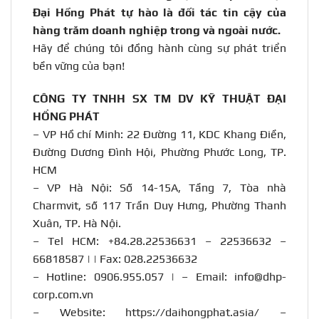
Đại Hồng Phát tự hào là đối tác tin cậy của
hàng trăm doanh nghiệp trong và ngoài nước.
Hãy để chúng tôi đồng hành cùng sự phát triển
bền vững của bạn!
CÔNG TY TNHH SX TM DV KỸ THUẬT ĐẠI
HỒNG PHÁT
– VP Hồ chí Minh: 22 Đường 11, KDC Khang Điền,
Đường Dương Đình Hội, Phường Phước Long, TP.
HCM
– VP Hà Nội: Số 14-15A, Tầng 7, Tòa nhà
Charmvit, số 117 Trần Duy Hưng, Phường Thanh
Xuân, TP. Hà Nội.
– Tel HCM: +84.28.22536631 – 22536632 –
66818587 | | Fax: 028.22536632
– Hotline:
0906.955.057
| – Email:
info@dhp-
corp.com.vn
– Website:
https://daihongphat.asia/
–