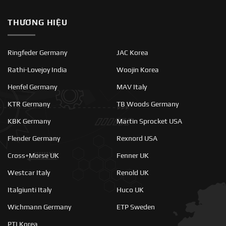
THƯƠNG HIỆU
Ringfeder Germany
JAC Korea
Rathi-Lovejoy India
Woojin Korea
Henfel Germany
MAV Italy
KTR Germany
TB Woods Germany
KBK Germany
Martin Sprocket USA
Flender Germany
Rexnord USA
Cross+Morse UK
Fenner UK
Westcar Italy
Renold UK
Italgiunti Italy
Huco UK
Wichmann Germany
ETP Sweden
PTI Korea