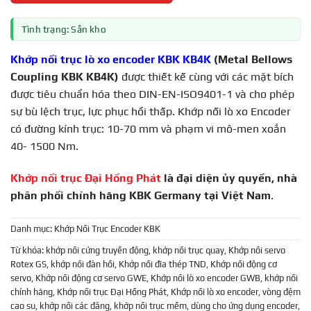
Tình trạng: Sẵn kho
Khớp nối trục lò xo encoder KBK KB4K
(Metal Bellows
Coupling KBK KB4K)
được thiết kế cùng với các mặt bích
được tiêu chuẩn hóa theo DIN-EN-ISO9401-1 và cho phép
sự bù lệch trục, lực phục hồi thấp. Khớp nối lò xo Encoder
có đường kính trục: 10-70 mm và phạm vi mô-men xoắn
40- 1500 Nm.
Khớp nối trục Đại Hồng Phát
là đại diện ủy quyền, nhà
phân phối chính hãng KBK Germany tại Việt Nam
.
Danh mục:
Khớp Nối Trục Encoder KBK
Từ khóa:
khớp nối cứng truyền động
,
khớp nối trục quay
,
Khớp nối servo
Rotex GS
,
khớp nối đàn hồi
,
Khớp nối đĩa thép TND
,
Khớp nối động cơ
servo
,
Khớp nối động cơ servo GWE
,
Khớp nối lò xo encoder GWB
,
khớp nối
chính hãng
,
Khớp nối trục Đại Hồng Phát
,
Khớp nối lò xo encoder
,
vòng đệm
cao su
,
khớp nối các đăng
,
khớp nối trục mềm
,
dùng cho ứng dụng encoder
,