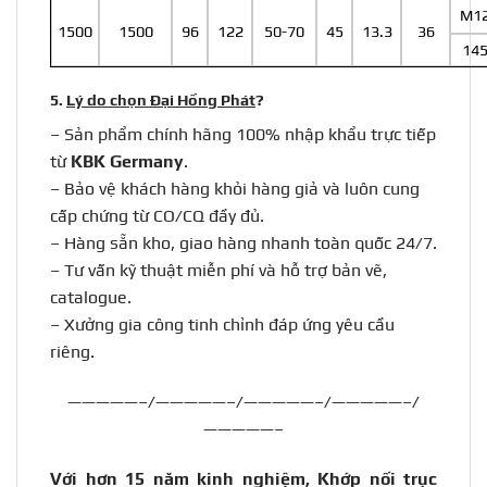
M1
1500
1500
96
122
50-70
45
13.3
36
14
5.
Lý do chọn Đại Hồng Phát
?
– Sản phẩm chính hãng 100% nhập khẩu trực tiếp
từ
KBK Germany
.
– Bảo vệ khách hàng khỏi hàng giả và luôn cung
cấp chứng từ CO/CQ đầy đủ.
–
Hàng sẵn kho, giao hàng nhanh toàn quốc 24/7.
–
Tư vấn kỹ thuật miễn phí và hỗ trợ bản vẽ,
catalogue.
–
Xưởng gia công tinh chỉnh đáp ứng yêu cầu
riêng.
—————–/—————–/—————–/—————–/
—————–
Với hơn 15 năm kinh nghiệm, Khớp nối trục