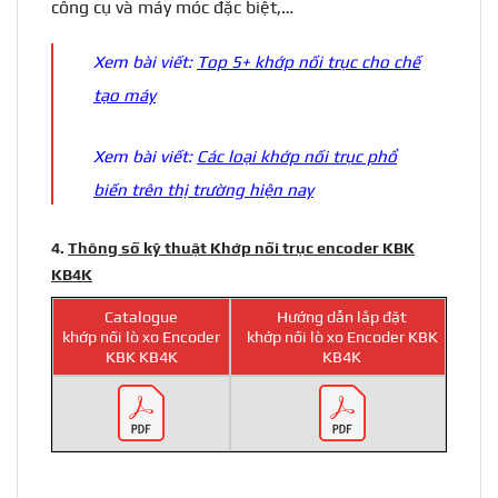
công cụ và máy móc đặc biệt,…
Xem bài viết:
Top 5+ khớp nối trục cho chế
tạo máy
Xem bài viết:
Các loại khớp nối trục phổ
biến trên thị trường hiện nay
4.
Thông số kỹ thuật Khớp nối trục encoder KBK
KB4K
Catalogue
Hướng dẫn lắp đặt
khớp nối lò xo Encoder
khớp nối lò xo Encoder KBK
KBK KB4K
KB4K