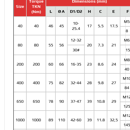
Torque
Dimensions (mm)
Size
TKN
L
Ø A
D1/D2
H
C
E
F
(Nm)
M5
10-
40
40
46
45
17
5.5
17.5
25.4
8
12-32
M6
80
80
55
56
20
7.3
21
30#
1
M8
200
200
60
66
16-35
23
8.6
24
40
M1
400
400
75
82
32-44
28
9.8
27
84
M1
650
650
78
90
37-47
39
10.8
29
12
M1
1000
1000
89
110
42-60
39
11.8
32,5
14