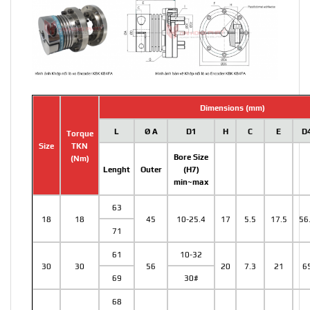
Dimensions (mm)
L
Ø A
D1
H
C
E
D
Torque
Size
TKN
Bore Size
(Nm)
Lenght
Outer
(H7)
min~max
63
18
18
45
10-25.4
17
5.5
17.5
56
71
61
10-32
30
30
56
20
7.3
21
6
69
30#
68