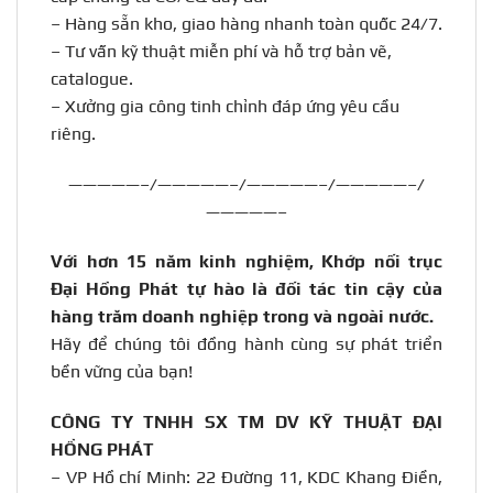
–
Hàng sẵn kho, giao hàng nhanh toàn quốc 24/7.
–
Tư vấn kỹ thuật miễn phí và hỗ trợ bản vẽ,
catalogue.
–
Xưởng gia công tinh chỉnh đáp ứng yêu cầu
riêng.
—————–/—————–/—————–/—————–/
—————–
Với hơn 15 năm kinh nghiệm, Khớp nối trục
Đại Hồng Phát tự hào là đối tác tin cậy của
hàng trăm doanh nghiệp trong và ngoài nước.
Hãy để chúng tôi đồng hành cùng sự phát triển
bền vững của bạn!
CÔNG TY TNHH SX TM DV KỸ THUẬT ĐẠI
HỒNG PHÁT
– VP Hồ chí Minh: 22 Đường 11, KDC Khang Điền,