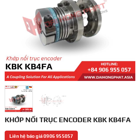
KHỚP NỐI TRỤC ENCODER KBK KB4FA
Liên hệ báo giá 0906 955057