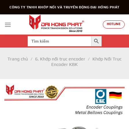
Chuyển
CÔNG TY TNHH KHỚP NỐI VÀ TRUYỀN ĐỘNG ĐẠI HỒNG PHÁT
đến
nội
dung
HOTLINE
SEARCH BUTTON
Search
for:
Trang chủ
/
6. Khớp nối trục encoder
/
Khớp Nối Trục
Encoder KBK