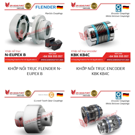
KHỚP NỐI TRỤC FLENDER N-
KHỚP NỐI TRỤC ENCODER
EUPEX B
KBK KB4C