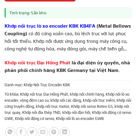
Tình trạng: Sẵn kho
Khớp nối trục lò xo encoder KBK KB4FA
(Metal Bellows
Coupling)
có độ cứng xoắn cao, bù lệch trục với lực phục
hồi tối thiểu. Khớp nối được ứng dụng trong máy công cụ,
công nghệ tự động hóa, máy đóng gói, máy chế biến gỗ,..
Khớp nối trục Đại Hồng Phát
là đại diện ủy quyền, nhà
phân phối chính hãng KBK Germany tại Việt Nam
.
Danh mục:
Khớp Nối Trục Encoder KBK
Từ khóa:
Khớp nối trục Đại Hồng Phát
,
khớp nối chính hãng
,
Khớp nối lò xo
encoder
,
vòng đệm cao su
,
khớp nối các đăng
,
khớp nối trục mềm
,
khớp nối
cứng truyền động
,
khớp nối trục motor
,
Khớp nối servo Rotex GS
,
khớp nối
trục quay
,
Khớp nối đĩa thép TND
,
khớp nối đàn hồi
,
Khớp nối động cơ servo
GWE
,
Khớp nối động cơ servo
,
Khớp nối lò xo encoder GWB