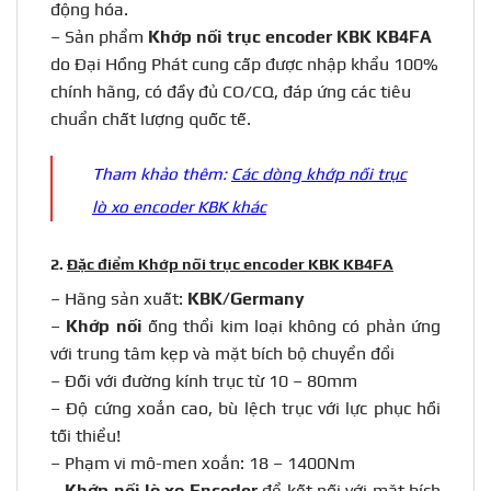
động hóa.
– Sản phẩm
Khớp nối trục encoder
KBK KB4FA
do Đại Hồng Phát cung cấp được nhập khẩu 100%
chính hãng, có đầy đủ CO/CQ, đáp ứng các tiêu
chuẩn chất lượng quốc tế.
Tham khảo thêm:
Các dòng khớp nối trục
lò xo encoder KBK khác
2.
Đặc điểm Khớp nối trục encoder KBK KB4FA
– Hãng sản xuất:
KBK/Germany
–
Khớp nối
ống thổi kim loại không có phản ứng
với trung tâm kẹp và mặt bích bộ chuyển đổi
– Đối với đường kính trục từ 10 – 80mm
– Độ cứng xoắn cao, bù lệch trục với lực phục hồi
tối thiểu!
– Phạm vi mô-men xoắn: 18 – 1400Nm
–
Khớp nối lò xo Encoder
để kết nối với mặt bích