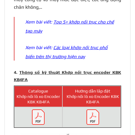
chân không,..
Xem bài viết:
Top 5+ khớp nối trục cho chế
tạo máy
Xem bài viết:
Các loại khớp nối trục phổ
biến trên thị trường hiện nay
4.
Thông số kỹ thuật Khớp nối trục encoder KBK
KB4FA
Catalogue
Hướng dẫn lắp đặt
Khớp nối lò xo Encoder
Khớp nối lò xo Encoder KBK
KBK KB4FA
KB4FA