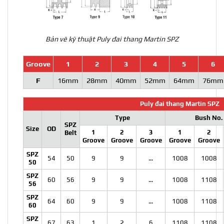
Bản vẽ kỹ thuật Puly đai thang Martin SPZ
Groove
1
2
3
4
5
6
F
16mm
28mm
40mm
52mm
64mm
76mm
Puly đai thang Martin SPZ
Type
Bush No.
SPZ
Size
OD
1
2
3
1
2
Belt
Groove
Groove
Groove
Groove
Groove
SPZ
54
50
9
9
…
1008
1008
50
SPZ
60
56
9
9
…
1008
1108
56
SPZ
64
60
9
9
…
1008
1108
60
SPZ
67
63
1
2
6
1108
1108