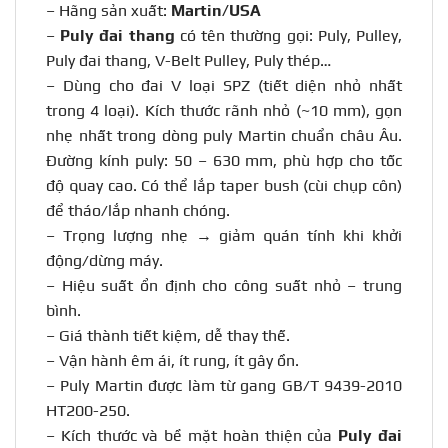
– Hãng sản xuất:
Martin/USA
–
Puly đ
a
i thang
có tên thường gọi: Puly, Pulley,
Puly đai thang, V-Belt Pulley, Puly thép…
– Dùng cho đai V loại SPZ (tiết diện nhỏ nhất
trong 4 loại). Kích thước rãnh nhỏ (~10 mm), gọn
nhẹ nhất trong dòng puly Martin chuẩn châu Âu.
Đường kính puly: 50 – 630 mm, phù hợp cho tốc
độ quay cao. Có thể lắp taper bush (cùi chụp côn)
để tháo/lắp nhanh chóng.
– Trọng lượng nhẹ → giảm quán tính khi khởi
động/dừng máy.
– Hiệu suất ổn định cho công suất nhỏ – trung
bình.
– Giá thành tiết kiệm, dễ thay thế.
– Vận hành êm ái, ít rung, ít gây ồn.
– Puly Martin được làm từ gang GB/T 9439-2010
HT200-250.
– Kích thước và bề mặt hoàn thiện của
Puly đai