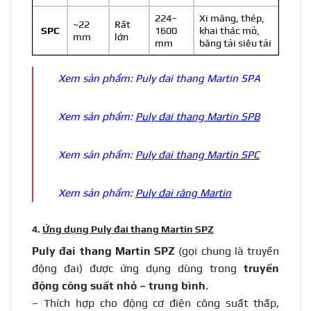
224–
Xi măng, thép,
~22
Rất
SPC
1600
khai thác mỏ,
mm
lớn
mm
băng tải siêu tải
Xem sản phẩm:
Puly đai thang Martin SPA
Xem sản phẩm:
Puly đai thang Martin SPB
Xem sản phẩm:
Puly đai thang Martin SPC
Xem sản phẩm:
Puly đai răng Martin
4.
Ứng dụng Puly đai thang Martin SPZ
Puly đai thang Martin SPZ
(gọi chung là truyền
động đai) được ứng dụng dùng trong
truyền
động công suất nhỏ – trung bình
.
– Thích hợp cho động cơ điện công suất thấp,