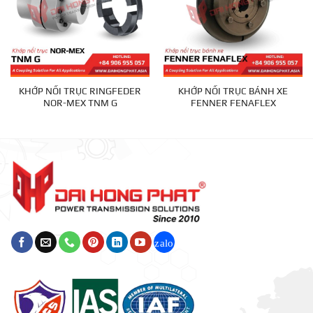
KHỚP NỐI TRỤC RINGFEDER
KHỚP NỐI TRỤC BÁNH XE
NOR-MEX TNM G
FENNER FENAFLEX