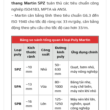
thang Martin SPZ
tuân thủ các tiêu chuẩn công
nghiệp ISO4183, MPTA và ANSI.
– Martin cân bằng tĩnh theo tiêu chuẩn G6.3 đến
ISO 1940 cho tốc độ ròng rọc 33 m/giây, cân bằng
động theo yêu cầu cho tốc độ cao hơn 33/m.
Bảng so sánh tổng quan 4 loại Puly Martin
Kích
Đường
Loại
Công
thước
kính
Ứng dụng chính
puly
suất
rãnh
puly
50–
~10
Quạt, bơm nhỏ,
SPZ
Nhỏ
630
mm
máy nông nghiệp
mm
80–
Băng tải nhẹ,
~13
SPA
Vừa
1000
máy chế biến,
mm
mm
máy nén khí nhỏ
125–
Máy nén khí lớn,
~16
SPB
Lớn
1250
nghiền, quạt
mm
mm
công nghiệp