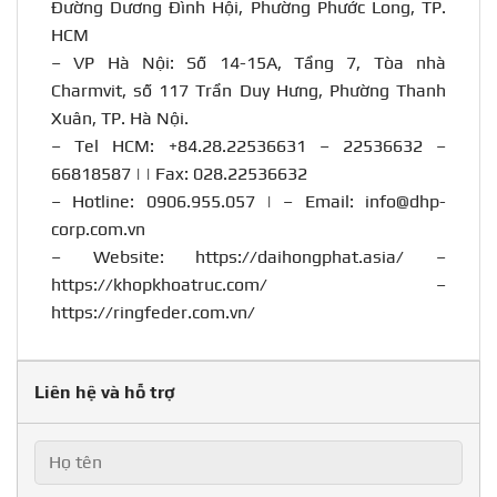
Đường Dương Đình Hội, Phường Phước Long, TP.
HCM
– VP Hà Nội: Số 14-15A, Tầng 7, Tòa nhà
Charmvit, số 117 Trần Duy Hưng, Phường Thanh
Xuân, TP. Hà Nội.
– Tel HCM: +84.28.22536631 – 22536632 –
66818587 | | Fax: 028.22536632
– Hotline:
0906.955.057
| – Email:
info@dhp-
corp.com.vn
– Website:
https://daihongphat.asia/
–
https://khopkhoatruc.com/
–
https://ringfeder.com.vn/
Liên hệ và hỗ trợ