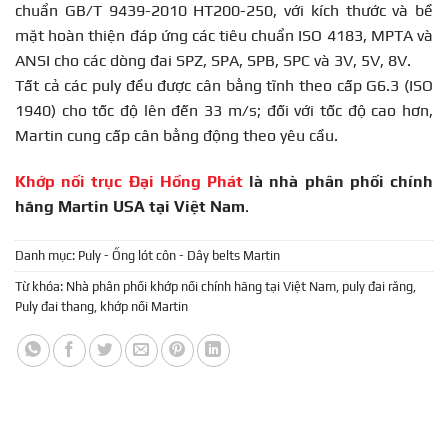
chuẩn GB/T 9439-2010 HT200-250, với kích thước và bề
mặt hoàn thiện đáp ứng các tiêu chuẩn ISO 4183, MPTA và
ANSI cho các dòng đai SPZ, SPA, SPB, SPC và 3V, 5V, 8V.
Tất cả các puly đều được cân bằng tĩnh theo cấp G6.3 (ISO
1940) cho tốc độ lên đến 33 m/s; đối với tốc độ cao hơn,
Martin cung cấp cân bằng động theo yêu cầu.
Khớp nối trục Đại Hồng Phát
là nhà phân phối chính
hãng Martin USA tại Việt Nam
.
Danh mục:
Puly - Ống lót côn - Dây belts Martin
Từ khóa:
Nhà phân phối khớp nối chính hãng tại Việt Nam
,
puly đai răng
,
Puly đai thang
,
khớp nối Martin