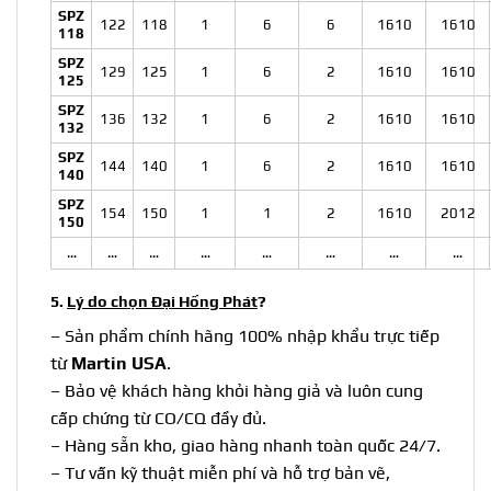
SPZ
122
118
1
6
6
1610
1610
118
SPZ
129
125
1
6
2
1610
1610
125
SPZ
136
132
1
6
2
1610
1610
132
SPZ
144
140
1
6
2
1610
1610
140
SPZ
154
150
1
1
2
1610
2012
150
…
…
…
…
…
…
…
…
5.
Lý do chọn Đại Hồng Phát
?
– Sản phẩm chính hãng 100% nhập khẩu trực tiếp
từ
Martin USA
.
– Bảo vệ khách hàng khỏi hàng giả và luôn cung
cấp chứng từ CO/CQ đầy đủ.
–
Hàng sẵn kho, giao hàng nhanh toàn quốc 24/7.
–
Tư vấn kỹ thuật miễn phí và hỗ trợ bản vẽ,