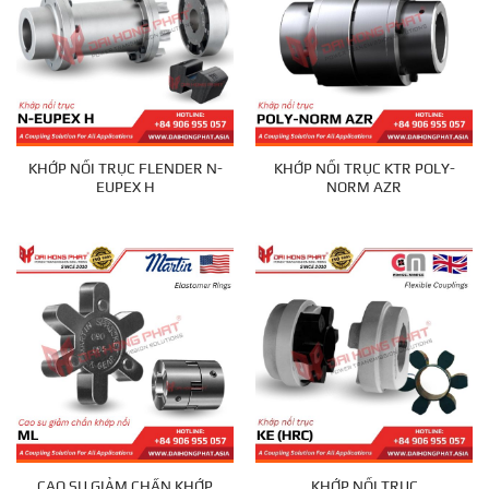
KHỚP NỐI TRỤC FLENDER N-
KHỚP NỐI TRỤC KTR POLY-
EUPEX H
NORM AZR
CAO SU GIẢM CHẤN KHỚP
KHỚP NỐI TRỤC