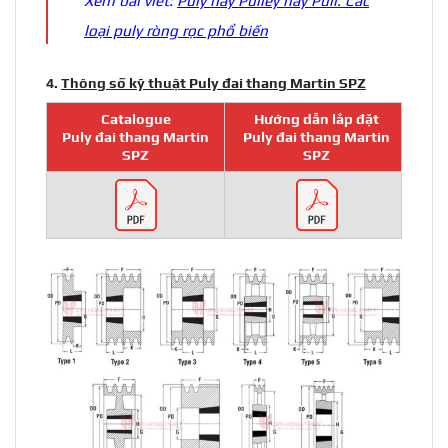
Xem bài viết:
Puly hay Pulley hay Puli. Các
loại puly ròng rọc phổ biến
4.
Thông số kỹ thuật Puly đai thang Martin SPZ
Catalogue
Hướng dẫn lắp đặt
Puly đai thang Martin
Puly đai thang Martin
SPZ
SPZ