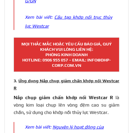
G/GN
Xem bài viết:
Cấu tạo khớp nối trục thủy
lực Westcar
MỌI THẮC MẮC HOẶC YÊU CẦU BÁO GIÁ, QUÝ
KHÁCH VUI LÒNG LIÊN HỆ:
PHÒNG KINH DOANH
HOTLINE:
0906 955 057
– EMAIL: INFO@DHP-
CORP.COM.VN
3.
Ứng dụng Nắp chụp giảm chấn khớp nối Westcar
R
Nắp chụp giảm chấn khớp nối Westcar R
là
vòng kim loại chụp lên vòng đệm cao su giảm
chấn
,
sử dụng cho khớp nối thủy lực Westcar.
Xem bài viết:
Nguyên lý hoạt động của