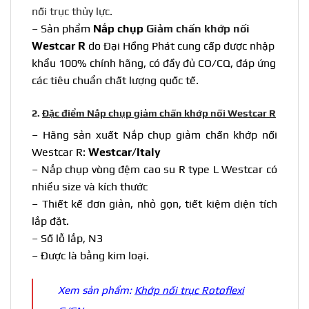
nối trục thủy lực.
– Sản phẩm
Nắp chụp
Giảm chấn khớp nối
Westcar R
do Đại Hồng Phát cung cấp được nhập
khẩu 100% chính hãng, có đầy đủ CO/CQ, đáp ứng
các tiêu chuẩn chất lượng quốc tế.
2.
Đặc điểm Nắp chụp giảm chấn khớp nối Westcar R
– Hãng sản xuất Nắp chụp giảm chấn khớp nối
Westcar R:
Westcar/Italy
– Nắp chụp vòng đệm cao su R type L Westcar có
nhiều size và kích thước
– Thiết kế đơn giản, nhỏ gọn, tiết kiệm diện tích
lắp đặt.
– Số lỗ lắp, N3
– Được là bằng kim loại.
Xem sản phẩm:
Khớp nối trục Rotoflexi