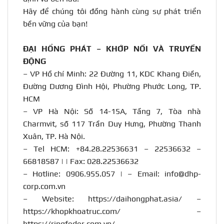
Hãy để chúng tôi đồng hành cùng sự phát triển
bền vững của bạn!
ĐẠI HỒNG PHÁT – KHỚP NỐI VÀ TRUYỀN
ĐỘNG
– VP Hồ chí Minh: 22 Đường 11, KDC Khang Điền,
Đường Dương Đình Hội, Phường Phước Long, TP.
HCM
– VP Hà Nội: Số 14-15A, Tầng 7, Tòa nhà
Charmvit, số 117 Trần Duy Hưng, Phường Thanh
Xuân, TP. Hà Nội.
– Tel HCM: +84.28.22536631 – 22536632 –
66818587 | | Fax: 028.22536632
– Hotline:
0906.955.057
| – Email:
info@dhp-
corp.com.vn
– Website:
https://daihongphat.asia/
–
https://khopkhoatruc.com/
–
https://ringfeder.com.vn/