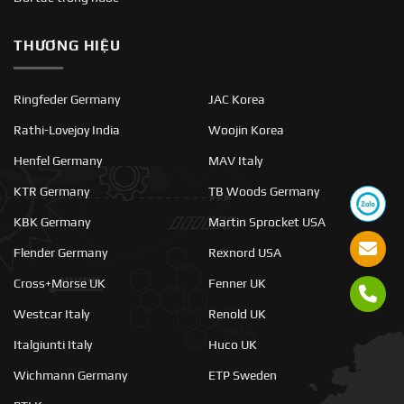
THƯƠNG HIỆU
Ringfeder Germany
JAC Korea
Rathi-Lovejoy India
Woojin Korea
Henfel Germany
MAV Italy
KTR Germany
TB Woods Germany
KBK Germany
Martin Sprocket USA
Flender Germany
Rexnord USA
Cross+Morse UK
Fenner UK
Westcar Italy
Renold UK
Italgiunti Italy
Huco UK
Wichmann Germany
ETP Sweden