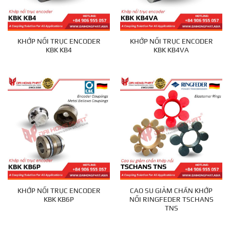
KHỚP NỐI TRỤC ENCODER
KHỚP NỐI TRỤC ENCODER
KBK KB4
KBK KB4VA
KHỚP NỐI TRỤC ENCODER
CAO SU GIẢM CHẤN KHỚP
KBK KB6P
NỐI RINGFEDER TSCHANS
TNS