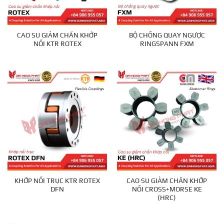
CAO SU GIẢM CHẤN KHỚP
BỘ CHỐNG QUAY NGƯỢC
NỐI KTR ROTEX
RINGSPANN FXM
KHỚP NỐI TRỤC KTR ROTEX
CAO SU GIẢM CHẤN KHỚP
DFN
NỐI CROSS+MORSE KE
(HRC)