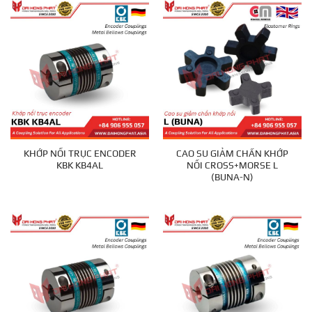
KHỚP NỐI TRỤC ENCODER
CAO SU GIẢM CHẤN KHỚP
KBK KB4AL
NỐI CROSS+MORSE L
(BUNA-N)