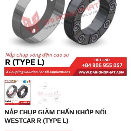
NẮP CHỤP GIẢM CHẤN KHỚP NỐI
WESTCAR R (TYPE L)