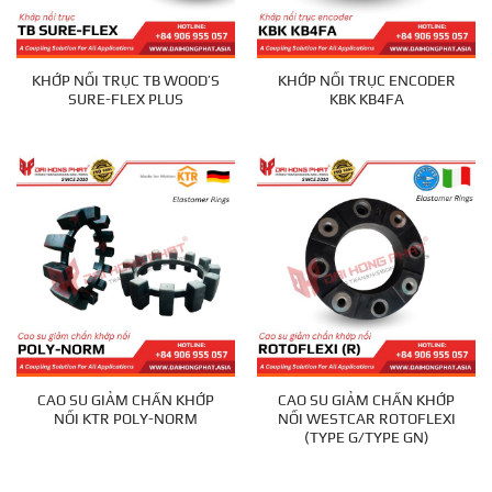
KHỚP NỐI TRỤC TB WOOD’S
KHỚP NỐI TRỤC ENCODER
SURE-FLEX PLUS
KBK KB4FA
CAO SU GIẢM CHẤN KHỚP
CAO SU GIẢM CHẤN KHỚP
NỐI KTR POLY-NORM
NỐI WESTCAR ROTOFLEXI
(TYPE G/TYPE GN)