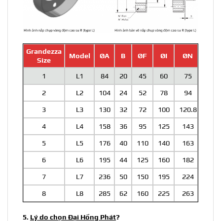
Grandezza
Model
ØA
B
ØF
ØI
ØN
Size
1
L1
84
20
45
60
75
2
L2
104
24
52
78
94
3
L3
130
32
72
100
120.8
4
L4
158
36
95
125
143
5
L5
176
40
110
140
163
6
L6
195
44
125
160
182
7
L7
236
50
150
195
224
8
L8
285
62
160
225
263
5.
Lý do chọn Đại Hồng Phát
?