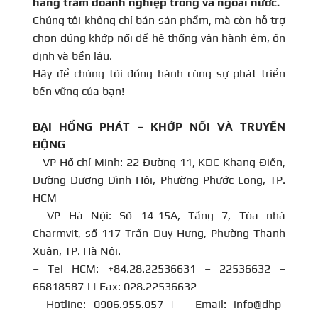
hàng trăm doanh nghiệp trong và ngoài nước
.
Chúng tôi không chỉ bán sản phẩm, mà còn hỗ trợ
chọn đúng khớp nối để hệ thống vận hành êm, ổn
định và bền lâu.
Hãy để chúng tôi đồng hành cùng sự phát triển
bền vững của bạn!
ĐẠI HỒNG PHÁT – KHỚP NỐI VÀ TRUYỀN
ĐỘNG
– VP Hồ chí Minh: 22 Đường 11, KDC Khang Điền,
Đường Dương Đình Hội, Phường Phước Long, TP.
HCM
– VP Hà Nội: Số 14-15A, Tầng 7, Tòa nhà
Charmvit, số 117 Trần Duy Hưng, Phường Thanh
Xuân, TP. Hà Nội.
– Tel HCM: +84.28.22536631 – 22536632 –
66818587 | | Fax: 028.22536632
– Hotline:
0906.955.057
| – Email:
info@dhp-