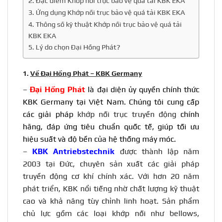
2. Đặc điểm Khớp nối trục bảo vệ quá tải KBK EKA
3. Ứng dụng Khớp nối trục bảo vệ quá tải KBK EKA
4. Thông số kỹ thuật Khớp nối trục bảo vệ quá tải
KBK EKA
5. Lý do chọn Đại Hồng Phát?
1.
Về Đại Hồng Phát – KBK Germany
–
Đại Hồng Phát
là đại diện ủy quyền chính thức
KBK Germany tại Việt Nam. Chúng tôi cung cấp
các giải pháp
khớp nối trục truyền động
chính
hãng, đáp ứng tiêu chuẩn quốc tế, giúp tối ưu
hiệu suất và độ bền của hệ thống máy móc.
–
KBK Antriebstechnik
được thành lập năm
2003 tại Đức, chuyên sản xuất các giải pháp
truyền động cơ khí chính xác. Với hơn 20 năm
phát triển, KBK nổi tiếng nhờ chất lượng kỹ thuật
cao và khả năng tùy chỉnh linh hoạt. Sản phẩm
chủ lực gồm các loại khớp nối như bellows,