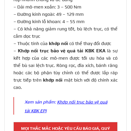
– Dải mô-men xoắn: 3 – 500 Nm
– Đường kính ngoài: 49 – 129 mm
– Đường kính lỗ khoan: 4 – 55 mm
– Có khả năng giảm rung tốt, bù lệch trục, có thể
cắm dọc trục
– Thuộc tính của
khớp nối
có thể thay đổi được
–
Khớp nối trục bảo vệ quá tải KBK EKA
là sự
kết hợp của các mô-men được tối ưu hóa và có
thể bù sai lệch trục. Ròng rọc, đĩa xích, bánh răng
hoặc các bộ phận tùy chỉnh có thể được lắp ráp
trực tiếp trên
khớp nối
mặt bích với độ chính xác
cao.
Xem sản phẩm:
Khớp nối trục bảo vệ quá
tải KBK EPI
MỌI THẮC MẮC HOẶC YÊU CẦU BÁO GIÁ, QUÝ