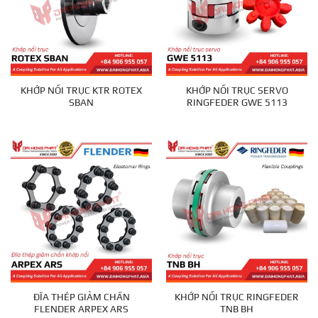
KHỚP NỐI TRỤC KTR ROTEX
KHỚP NỐI TRỤC SERVO
SBAN
RINGFEDER GWE 5113
ĐĨA THÉP GIẢM CHẤN
KHỚP NỐI TRỤC RINGFEDER
FLENDER ARPEX ARS
TNB BH