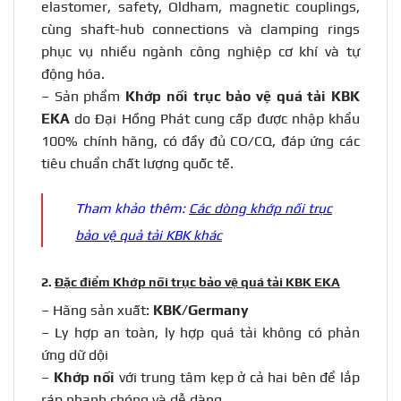
elastomer, safety, Oldham, magnetic couplings,
cùng shaft-hub connections và clamping rings
phục vụ nhiều ngành công nghiệp cơ khí và tự
động hóa.
– Sản phẩm
Khớp nối trục bảo vệ quá tải
KBK
EKA
do Đại Hồng Phát cung cấp được nhập khẩu
100% chính hãng, có đầy đủ CO/CQ, đáp ứng các
tiêu chuẩn chất lượng quốc tế.
Tham khảo thêm:
Các dòng khớp nối trục
bảo vệ quả tải KBK khác
2.
Đặc điểm Khớp nối trục bảo vệ quá tải KBK EKA
– Hãng sản xuất:
KBK/Germany
– Ly hợp an toàn, ly hợp quá tải không có phản
ứng dữ dội
–
Khớp nối
với trung tâm kẹp ở cả hai bên để lắp
ráp nhanh chóng và dễ dàng