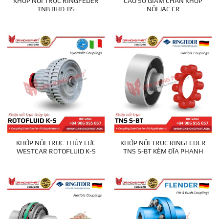
KHỚP NỐI TRỤC RINGFEDER
CAO SU GIẢM CHẤN KHỚP
TNB BHD-BS
NỐI JAC CR
KHỚP NỐI TRỤC THỦY LỰC
KHỚP NỐI TRỤC RINGFEDER
WESTCAR ROTOFLUID K-S
TNS S-BT KÈM ĐĨA PHANH