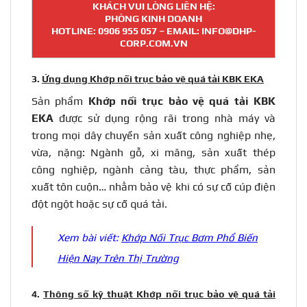
KHÁCH VUI LÒNG LIÊN HỆ:
PHÒNG KINH DOANH
HOTLINE:
0906 955 057
– EMAIL: INFO@DHP-
CORP.COM.VN
3.
Ứng dụng Khớp nối trục bảo vệ quá tải KBK EKA
Sản phẩm
Khớp nối trục bảo vệ quá tải KBK
EKA
được sử dụng rộng rãi trong nhà máy và
trong mọi dây chuyền sản xuất công nghiệp nhẹ,
vừa, nặng: Ngành gỗ, xi măng, sản xuất thép
công nghiệp, ngành cảng tàu, thực phẩm, sản
xuất tôn cuộn… nhằm bảo vệ khi có sự cố cúp điện
đột ngột hoặc sự cố quá tải.
Xem bài viết:
Khớp Nối Trục Bơm Phổ Biến
Hiện Nay Trên Thị Trường
4.
Thông số kỹ thuật Khớp nối trục bảo vệ quá tải