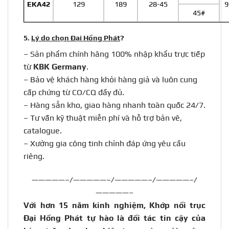
EKA42
129
189
28-45
9
45#
5.
Lý do chọn Đại Hồng Phát
?
– Sản phẩm chính hãng 100% nhập khẩu trực tiếp
từ
KBK Germany
.
– Bảo vệ khách hàng khỏi hàng giả và luôn cung
cấp chứng từ CO/CQ đầy đủ.
–
Hàng sẵn kho, giao hàng nhanh toàn quốc 24/7.
–
Tư vấn kỹ thuật miễn phí và hỗ trợ bản vẽ,
catalogue.
–
Xưởng gia công tinh chỉnh đáp ứng yêu cầu
riêng.
—————–/—————–/—————–/—————–/
—————–
Với hơn 15 năm kinh nghiệm, Khớp nối trục
Đại Hồng Phát tự hào là đối tác tin cậy của