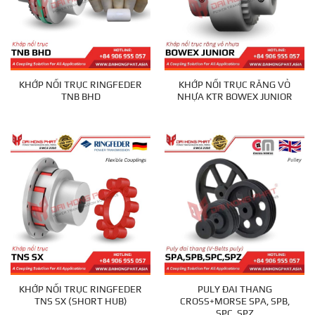
KHỚP NỐI TRỤC RINGFEDER
KHỚP NỐI TRỤC RĂNG VỎ
TNB BHD
NHỰA KTR BOWEX JUNIOR
KHỚP NỐI TRỤC RINGFEDER
PULY ĐAI THANG
TNS SX (SHORT HUB)
CROSS+MORSE SPA, SPB,
SPC, SPZ