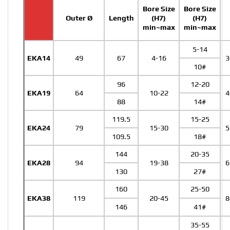
Bore Size
Bore Size
Outer Ø
Length
(H7)
(H7)
min~max
min~max
5-14
EKA14
49
67
4-16
3
10#
96
12-20
EKA19
64
10-22
4
88
14#
119.5
15-25
EKA24
79
15-30
5
109.5
18#
144
20-35
EKA28
94
19-38
6
130
27#
160
25-50
EKA38
119
20-45
8
146
41#
35-55