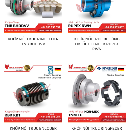
KHỚP NỐI TRỤC RINGFEDER
KHỚP NỐI TRỤC BU LÔNG
TNB BHDDVV
ĐAI ỐC FLENDER RUPEX
RWN
KHỚP NỐI TRỤC ENCODER
KHỚP NỐI TRỤC RINGFEDER