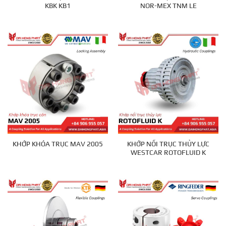
KBK KB1
NOR-MEX TNM LE
KHỚP NỐI TRỤC THỦY LỰC
KHỚP KHÓA TRỤC MAV 2005
WESTCAR ROTOFLUID K