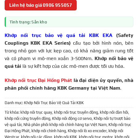
Liên hệ báo giá 0906 955057
Tình trạng: Sẵn kho
Khớp nối trục bảo vệ quá tải KBK EKA
(Safety
Couplings KBK EKA Series)
cấu tạo bởi hình nón, bên
trong nhỏ gọn với lực kẹp cao, có khả năng giảm rung tốt
và có phạm vi mô-men xoắn 3-500Nm.
Khớp nối bảo vệ
quá tải
là sự kết hợp của các mô-men được tối ưu hóa.
Khớp nối trục Đại Hồng Phát
là đại diện ủy quyền, nhà
phân phối chính hãng KBK Germany tại Việt Nam
.
Danh mục:
Khớp Nối Trục Bảo Vệ Quá Tải KBK
Từ khóa:
khớp nối trục quay
,
khớp nối trục truyền động
,
khớp nối đàn hồi
,
khớp nối cứng truyền động
,
Khớp nối động cơ servo
,
Khớp nối tự trượt bảo
vệ quá tải
,
Nhà phân phối khớp nối chính hãng tại Việt Nam
,
Khớp nối trục
Đại Hồng Phát
,
khớp nối chính hãng
,
Khớp nối lò xo encoder
,
khớp nối
Westcar
,
khớp nối các đăng
,
khớp nối KBK
,
khớp nối trục motor
,
khớp nối