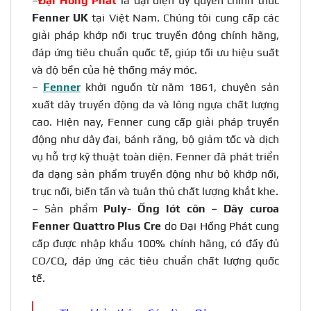
–
Đại Hồng Phát
là đại diện ủy quyền chính thức
Fenner UK
tại Việt Nam. Chúng tôi cung cấp các
giải pháp
khớp nối trục truyền động
chính hãng,
đáp ứng tiêu chuẩn quốc tế, giúp tối ưu hiệu suất
và độ bền của hệ thống máy móc.
–
Fenner
khởi nguồn từ năm 1861, chuyên sản
xuất dây truyền động da và lông ngựa chất lượng
cao. Hiện nay, Fenner cung cấp giải pháp truyền
động như dây đai, bánh răng, bộ giảm tốc và dịch
vụ hỗ trợ kỹ thuật toàn diện. Fenner đã phát triển
đa dạng sản phẩm truyền động như bộ khớp nối,
trục nối, biến tần và tuân thủ chất lượng khắt khe.
– Sản phẩm
Puly- Ống lót côn – Dây curoa
Fenner Quattro Plus Cre
do Đại Hồng Phát cung
cấp được nhập khẩu 100% chính hãng, có đầy đủ
CO/CQ, đáp ứng các tiêu chuẩn chất lượng quốc
tế.