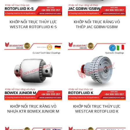
KHỚP NỐI TRỤC THỦY LỰC
KHỚP NỐI TRỤC RĂNG VỎ
WESTCAR ROTOFLUID K-S
THÉP JAC GDBW/GSBW
KHỚP NỐI TRỤC RĂNG VỎ
KHỚP NỐI TRỤC THỦY LỰC
NHỰA KTR BOWEX JUNIOR M
WESTCAR ROTOFLUID K