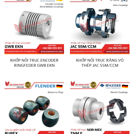
KHỚP NỐI TRỤC ENCODER
KHỚP NỐI TRỤC RĂNG VỎ
RINGFEDER GWB EKN
THÉP JAC SSM/CCM