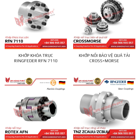
KHỚP KHÓA TRỤC
KHỚP NỐI BẢO VỆ QUÁ TẢI
RINGFEDER RFN 7110
CROSS+MORSE