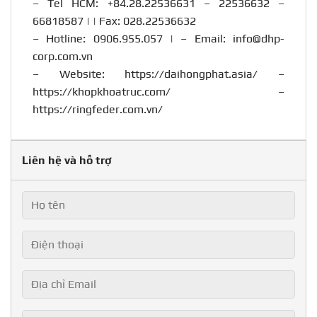
– Tel HCM: +84.28.22536631 – 22536632 –
66818587 | | Fax: 028.22536632
– Hotline:
0906.955.057
| – Email:
info@dhp-
corp.com.vn
– Website:
https://daihongphat.asia/
–
https://khopkhoatruc.com/
–
https://ringfeder.com.vn/
Liên hệ và hỗ trợ