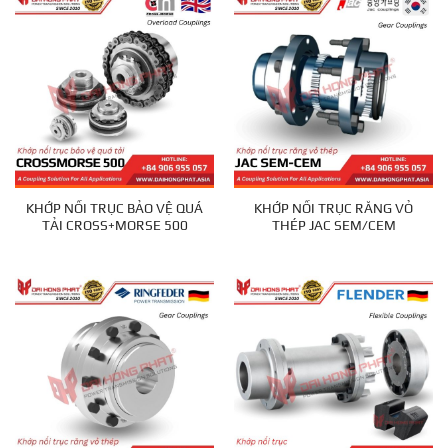
KHỚP NỐI TRỤC BẢO VỆ QUÁ
KHỚP NỐI TRỤC RĂNG VỎ
TẢI CROSS+MORSE 500
THÉP JAC SEM/CEM