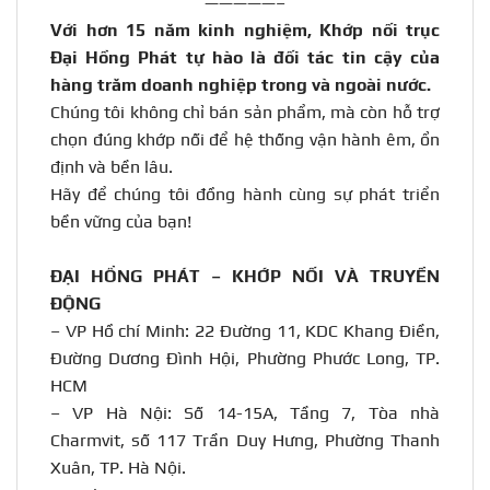
—————–
Với hơn 15 năm kinh nghiệm, Khớp nối trục
Đại Hồng Phát tự hào là đối tác tin cậy của
hàng trăm doanh nghiệp trong và ngoài nước
.
Chúng tôi không chỉ bán sản phẩm, mà còn hỗ trợ
chọn đúng khớp nối để hệ thống vận hành êm, ổn
định và bền lâu.
Hãy để chúng tôi đồng hành cùng sự phát triển
bền vững của bạn!
ĐẠI HỒNG PHÁT – KHỚP NỐI VÀ TRUYỀN
ĐỘNG
– VP Hồ chí Minh: 22 Đường 11, KDC Khang Điền,
Đường Dương Đình Hội, Phường Phước Long, TP.
HCM
– VP Hà Nội: Số 14-15A, Tầng 7, Tòa nhà
Charmvit, số 117 Trần Duy Hưng, Phường Thanh
Xuân, TP. Hà Nội.