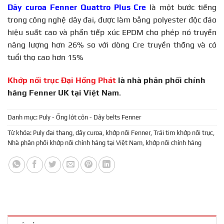
Dây curoa Fenner Quattro Plus Cre
là một bước tiếng
trong công nghệ dây đai, được làm bằng polyester độc đáo
hiệu suất cao và phần tiếp xúc EPDM cho phép nó truyền
năng lượng hơn 26% so với dòng Cre truyền thống và có
tuổi thọ cao hơn 15%
Khớp nối trục Đại Hồng Phát
là nhà phân phối chính
hãng Fenner UK tại Việt Nam
.
Danh mục:
Puly - Ống lót côn - Dây belts Fenner
Từ khóa:
Puly đai thang
,
dây curoa
,
khớp nối Fenner
,
Trái tim khớp nối trục
,
Nhà phân phối khớp nối chính hãng tại Việt Nam
,
khớp nối chính hãng