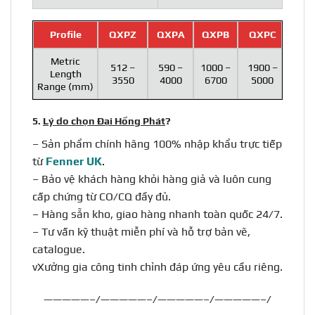
Profile
QXPZ
QXPA
QXPB
QXPC
Metric
512 –
590 –
1000 –
1900 –
Length
3550
4000
6700
5000
Range (mm)
5.
Lý do chọn Đại Hồng Phát
?
– Sản phẩm chính hãng 100% nhập khẩu trực tiếp
từ
Fenner UK
.
– Bảo vệ khách hàng khỏi hàng giả và luôn cung
cấp chứng từ CO/CQ đầy đủ.
– Hàng sẵn kho, giao hàng nhanh toàn quốc 24/7.
– Tư vấn kỹ thuật miễn phí và hỗ trợ bản vẽ,
catalogue.
vXưởng gia công tinh chỉnh đáp ứng yêu cầu riêng.
—————–/—————–/—————–/—————–/