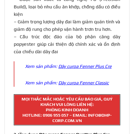
Build), loại bỏ nhu cầu ăn khớp, chống dầu có điều
kiện
– Giảm trọng lượng dây đai làm giảm quán tính và
giảm độ rung cho phép vận hành trơn tru hơn.
– Cấu trúc độc đáo của bộ phận căng dây
popyester giúp cải thiện độ chính xác và ổn định
của chiều dài dây đai
Xem sản phẩm:
Dây curoa Fenner Plus Cre
Xem sản phẩm:
Dây curoa Fenner Classic
MỌI THẮC MẮC HOẶC YÊU CẦU BÁO GIÁ, QUÝ
KHÁCH VUI LÒNG LIÊN HỆ:
PHÒNG KINH DOANH
HOTLINE:
0906 955 057
– EMAIL: INFO@DHP-
CORP.COM.VN