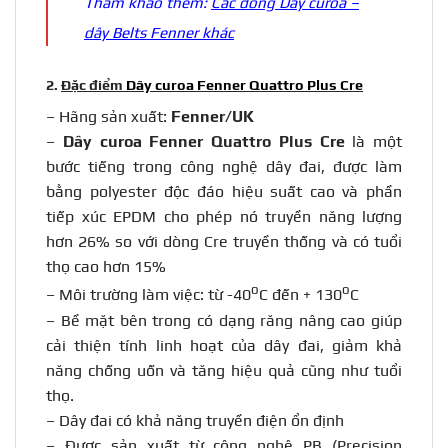
Tham khảo thêm:
Các dòng Dây curoa –
dây Belts Fenner khác
2.
Đặc điểm
Dây curoa Fenner Quattro Plus Cre
– Hãng sản xuất:
Fenner/UK
–
Dây curoa Fenner Quattro Plus Cre
là một
bước tiếng trong công nghệ dây đai, được làm
bằng polyester độc đáo hiệu suất cao và phần
tiếp xúc EPDM cho phép nó truyền năng lượng
hơn 26% so với dòng Cre truyền thống và có tuổi
thọ cao hơn 15%
o
o
– Môi trường làm việc: từ -40
C đến + 130
C
– Bề mặt bên trong có dạng răng nâng cao giúp
cải thiện tính linh hoạt của dây đai, giảm khả
năng chống uốn và tăng hiệu quả cũng như tuổi
thọ.
– Dây đai có khả năng truyền điện ổn định
– Được sản xuất từ công nghệ PB (Precision