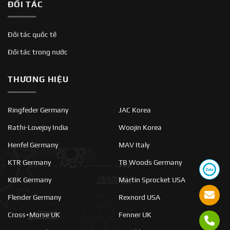
ĐỐI TÁC
Đối tác quốc tế
Đối tác trong nước
THƯƠNG HIỆU
Ringfeder Germany
JAC Korea
Rathi-Lovejoy India
Woojin Korea
Henfel Germany
MAV Italy
KTR Germany
TB Woods Germany
KBK Germany
Martin Sprocket USA
Flender Germany
Rexnord USA
Cross+Morse UK
Fenner UK