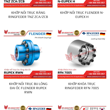
KHỚP NỐI TRỤC RĂNG
KHỚP NỐI TRỤC FLENDER N-
RINGFEDER TNZ ZCA/ZCB
EUPEX H
KHỚP NỐI TRỤC BU LÔNG
KHỚP KHÓA TRỤC
ĐAI ỐC FLENDER RUPEX
RINGFEDER RFN 7005
RWN