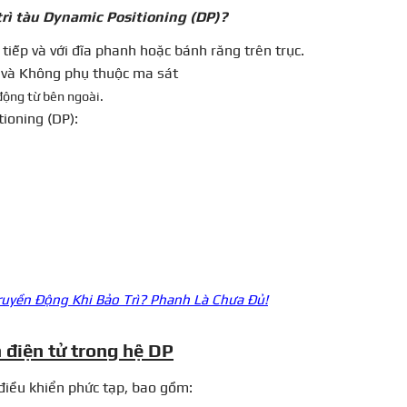
 trì tàu Dynamic Positioning (DP)?
 tiếp và với đĩa phanh hoặc bánh răng trên trục.
)
và Không phụ thuộc ma sát
động từ bên ngoài.
ioning (DP):
ruyền Động Khi Bảo Trì? Phanh Là Chưa Đủ!
 điện tử trong hệ DP
điều khiển phức tạp, bao gồm: