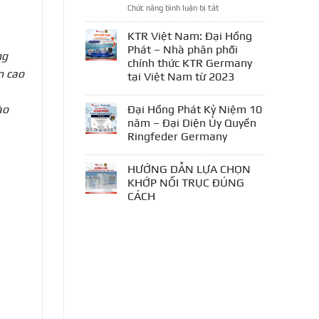
ở
Chức năng bình luận bị tắt
Khảo
Sát
KTR Việt Nam: Đại Hồng
–
Phát – Nhà phân phối
ng
Tư
chính thức KTR Germany
Vấn
n cao
tại Việt Nam từ 2023
–
Lắp
Đặt
Đại Hồng Phát Kỷ Niệm 10
ào
–
năm – Đại Diện Ủy Quyền
Cân
Ringfeder Germany
Chỉnh
–
Bảo
HƯỚNG DẪN LỰA CHỌN
Trì
KHỚP NỐI TRỤC ĐÚNG
Khớp
CÁCH
Nối
Trục
Truyền
Động