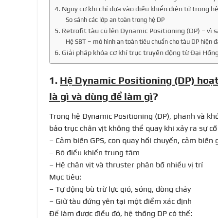
4. Nguy cơ khi chỉ dựa vào điều khiển điện tử trong h
So sánh các lớp an toàn trong hệ DP
5. Retrofit tàu cũ lên Dynamic Positioning (DP) – vì
Hệ SBT – mô hình an toàn tiêu chuẩn cho tàu DP hiện đ
6. Giải pháp khóa cơ khí trục truyền động từ Đại Hồn
1.
Hệ Dynamic Positioning (DP) hoạt
là gì và dùng để làm gì
?
Trong hệ Dynamic Positioning (DP), phanh và khóa
bảo trục chân vịt không thể quay khi xảy ra sự cố
– Cảm biến GPS, con quay hồi chuyển, cảm biến 
– Bộ điều khiển trung tâm
– Hệ chân vịt và thruster phân bố nhiều vị trí
Mục tiêu:
– Tự động bù trừ lực gió, sóng, dòng chảy
– Giữ tàu đứng yên tại một điểm xác định
Để làm được điều đó, hệ thống DP có thể: