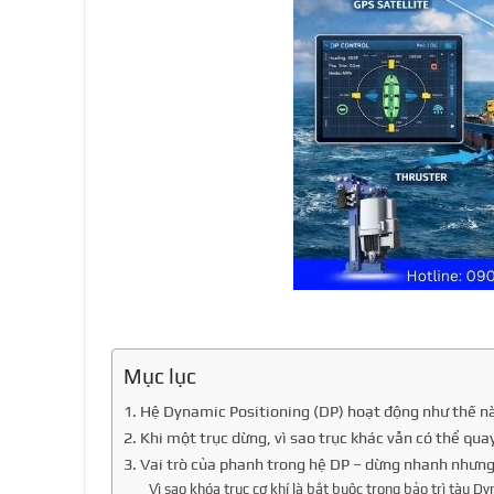
Mục lục
1. Hệ Dynamic Positioning (DP) hoạt động như thế nà
2. Khi một trục dừng, vì sao trục khác vẫn có thể qua
3. Vai trò của phanh trong hệ DP – dừng nhanh nhưn
Vì sao khóa trục cơ khí là bắt buộc trong bảo trì tàu D