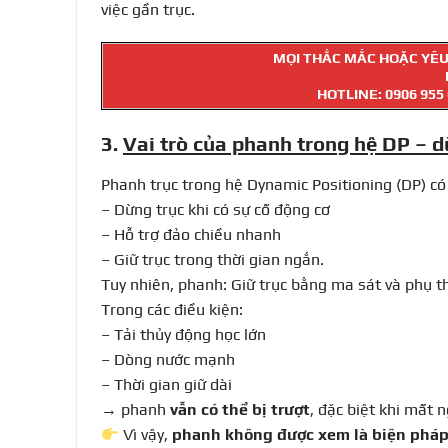
việc gần trục.
MỌI THẮC MẮC HOẶC YÊU 
HOTLINE:
0906 955
3.
Vai trò của phanh trong hệ DP – 
Phanh trục trong hệ Dynamic Positioning (DP) có
– Dừng trục khi có sự cố động cơ
– Hỗ trợ đảo chiều nhanh
– Giữ trục trong thời gian ngắn.
Tuy nhiên, phanh: Giữ trục bằng ma sát và phụ t
Trong các điều kiện:
– Tải thủy động học lớn
– Dòng nước mạnh
– Thời gian giữ dài
→ phanh
vẫn có thể bị trượt
, đặc biệt khi mất 
Vì vậy,
phanh không được xem là biện pháp 