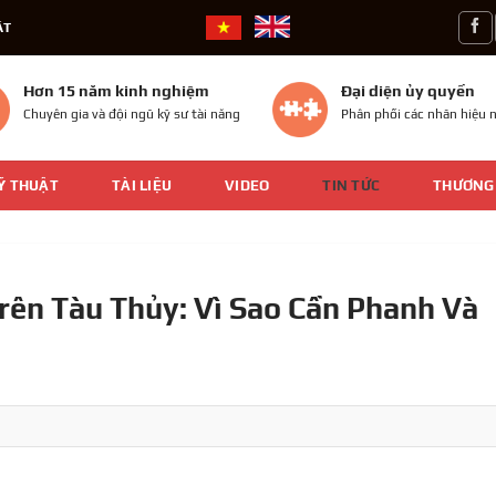
ÁT
Hơn 15 năm kinh nghiệm
Đại diện ủy quyền
Chuyên gia và đội ngũ kỹ sư tài năng
Phân phối các nhãn hiệu n
Ỹ THUẬT
TÀI LIỆU
VIDEO
TIN TỨC
THƯƠNG
rên Tàu Thủy: Vì Sao Cần Phanh Và