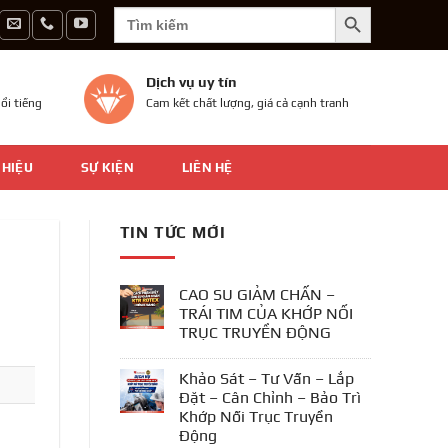
SEARCH BUTTON
Search
for:
Dịch vụ uy tín
ổi tiếng
Cam kết chất lượng, giá cả cạnh tranh
 HIỆU
SỰ KIỆN
LIÊN HỆ
TIN TỨC MỚI
CAO SU GIẢM CHẤN –
TRÁI TIM CỦA KHỚP NỐI
TRỤC TRUYỀN ĐỘNG
Khảo Sát – Tư Vấn – Lắp
Đặt – Cân Chỉnh – Bảo Trì
Khớp Nối Trục Truyền
Động