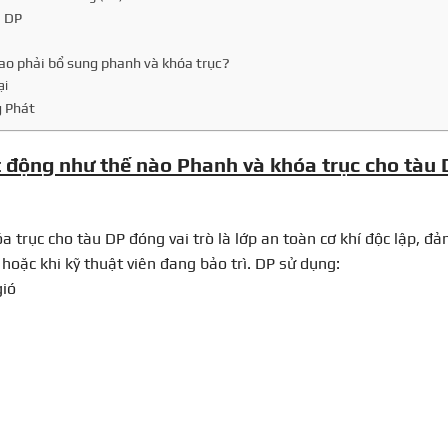
ệ DP
 sao phải bổ sung phanh và khóa trục?
ại
g Phát
 động như thế nào Phanh và khóa trục cho tàu
 trục cho tàu DP đóng vai trò là lớp an toàn cơ khí độc lập, đ
 hoặc khi kỹ thuật viên đang bảo trì. DP sử dụng:
gió