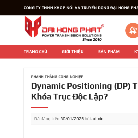
Chuyển
CÔNG TY TNHH KHỚP NỐI VÀ TRUYỀN ĐỘNG ĐẠI HỒNG PH
đến
nội
dung
TRANG CHỦ
GIỚI THIỆU
SẢN PHẨM
K
PHANH THẮNG CÔNG NGHIỆP
Dynamic Positioning (DP) T
Khóa Trục Độc Lập?
Đã đăng trên
30/01/2026
bởi
admin