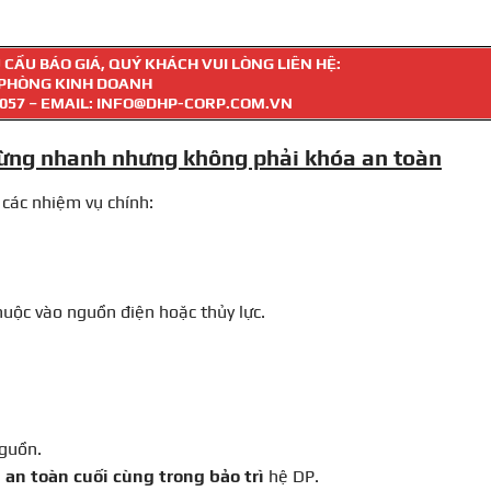
CẦU BÁO GIÁ, QUÝ KHÁCH VUI LÒNG LIÊN HỆ:
PHÒNG KINH DOANH
 057
– EMAIL: INFO@DHP-CORP.COM.VN
dừng nhanh nhưng không phải khóa an toàn
 các nhiệm vụ chính:
huộc vào nguồn điện hoặc thủy lực.
nguồn.
an toàn cuối cùng trong bảo trì
hệ DP.