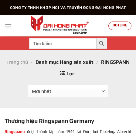
Chuyển
CÔNG TY TNHH KHỚP NỐI VÀ TRUYỀN ĐỘNG ĐẠI HỒNG PHÁT
đến
nội
dung
HOTLINE
SEARCH BUTTON
Search
for:
Trang chủ
/
Danh mục Hãng sản xuất
/
RINGSPANN
Lọc
Thương hiệu Ringspann Germany
Ringspann
được thành lập năm 1944 tại Đức, bởi Dipl.-Ing. Albrecht