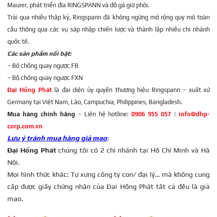
Maurer, phát triển đĩa RINGSPANN và đồ gá giữ phôi.
Trải qua nhiều thập kỷ, Ringspann đã không ngừng mở rộng quy mô toàn
cầu thông qua các vụ sáp nhập chiến lược và thành lập nhiều chi nhánh
quốc tế.
Các sản phẩm nổi bật:
– Bộ chống quay ngược FB
– Bộ chống quay ngược FXN
Đại Hồng Phát
là đại diện ủy quyền thương hiệu Ringspann – xuất xứ
Germany tại Việt Nam, Lào, Campuchia, Philippines, Bangladesh.
Mua hàng chính hãng
– Liên hệ hotline:
0906 955 057
|
info@dhp-
corp.com.vn
Lưu ý tránh mua hàng giả mạo
:
Đại Hồng Phát
chúng tôi có 2 chi nhánh tại Hồ Chí Minh và Hà
Nội.
Mọi hình thức khác: Tự xưng công ty con/ đại lý… mà không cung
cấp được giấy chứng nhận của Đại Hồng Phát tất cả đều là giả
mạo.