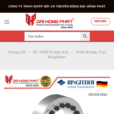
Chuyển
CÔNG TY TNHH KHỚP NỐI VÀ TRUYỀN ĐỘNG ĐẠI HỒNG PHÁT
đến
nội
dung
HOTLINE
SEARCH BUTTON
Search
for:
Trang chủ
/
18. Thiết bị bóp trục
/
Thiết Bị Bóp Trục
Ringfeder