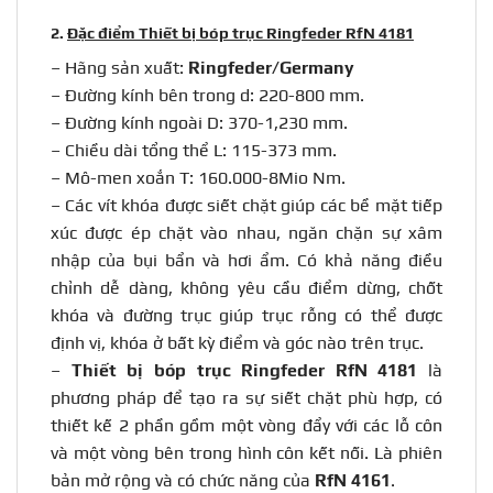
2.
Đặc điểm Thiết bị bóp trục Ringfeder RfN 4181
– Hãng sản xuất:
Ringfeder/Germany
– Đường kính bên trong d: 220-800 mm.
– Đường kính ngoài D: 370-1,230 mm.
– Chiều dài tổng thể L: 115-373 mm.
– Mô-men xoắn T: 160.000-8Mio Nm.
– Các vít khóa được siết chặt giúp các bề mặt tiếp
xúc được ép chặt vào nhau, ngăn chặn sự xâm
nhập của bụi bẩn và hơi ẩm. Có khả năng điều
chỉnh dễ dàng, không yêu cầu điểm dừng, chốt
khóa và đường trục giúp trục rỗng có thể được
định vị, khóa ở bất kỳ điểm và góc nào trên trục.
–
Thiết bị bóp trục
Ringfeder RfN 4181
là
phương pháp để tạo ra sự siết chặt phù hợp, có
thiết kế 2 phần gồm một vòng đẩy với các lỗ côn
và một vòng bên trong hình côn kết nối. Là phiên
bản mở rộng và có chức năng của
RfN 4161
.