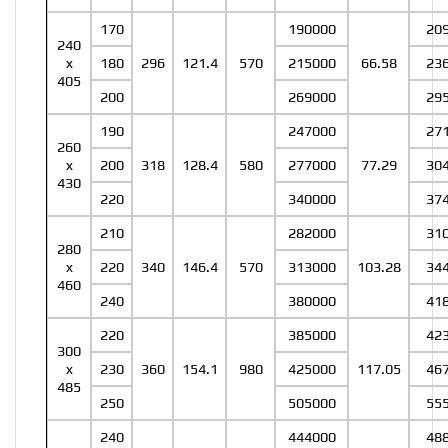
170
190000
20
240
x
180
296
121.4
570
215000
66.58
23
405
200
269000
29
190
247000
27
260
x
200
318
128.4
580
277000
77.29
30
430
220
340000
37
210
282000
31
280
x
220
340
146.4
570
313000
103.28
34
460
240
380000
41
220
385000
42
300
x
230
360
154.1
980
425000
117.05
46
485
250
505000
55
240
444000
48