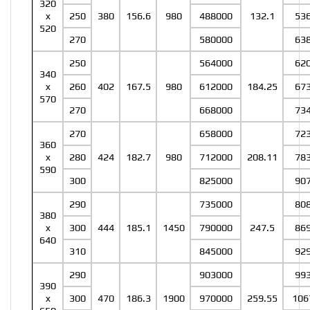
320
x
250
380
156.6
980
488000
132.1
53
520
270
580000
63
250
564000
62
340
x
260
402
167.5
980
612000
184.25
67
570
270
668000
73
270
658000
72
360
x
280
424
182.7
980
712000
208.11
78
590
300
825000
90
290
735000
80
380
x
300
444
185.1
1450
790000
247.5
86
640
310
845000
92
290
903000
99
390
x
300
470
186.3
1900
970000
259.55
106