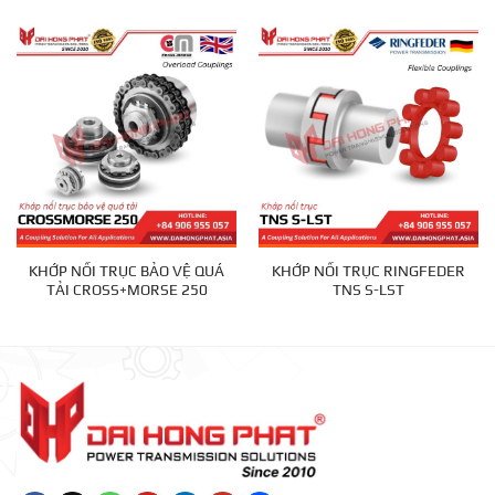
KHỚP NỐI TRỤC BẢO VỆ QUÁ
KHỚP NỐI TRỤC RINGFEDER
TẢI CROSS+MORSE 250
TNS S-LST