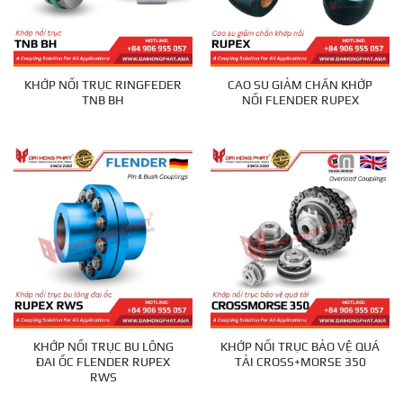
KHỚP NỐI TRỤC RINGFEDER
CAO SU GIẢM CHẤN KHỚP
TNB BH
NỐI FLENDER RUPEX
KHỚP NỐI TRỤC BU LÔNG
KHỚP NỐI TRỤC BẢO VỆ QUÁ
ĐAI ỐC FLENDER RUPEX
TẢI CROSS+MORSE 350
RWS