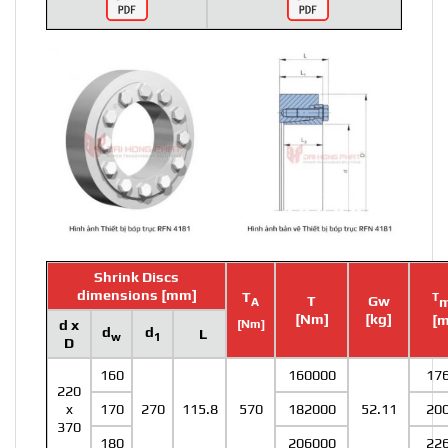
Shrink Discs
dimensions [mm]
T
T
T
Gw
A
[Nm]
[kg]
[
[Nm]
d x
d
d
L
w
1
D
160
160000
17
220
x
170
270
115.8
570
182000
52.11
20
370
180
206000
22