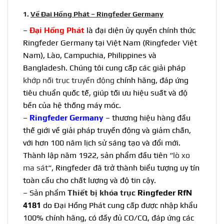
1.
Về Đại Hồng Phát – Ringfeder Germany
–
Đại Hồng Phát
là đại diện ủy quyền chính thức
Ringfeder Germany tại Việt Nam (
Ringfeder Việt
Nam
), Lào, Campuchia, Philippines và
Bangladesh. Chúng tôi cung cấp các giải pháp
khớp nối trục truyền động
chính hãng, đáp ứng
tiêu chuẩn quốc tế, giúp tối ưu hiệu suất và độ
bền của hệ thống máy móc.
–
Ringfeder Germany
– thương hiệu hàng đầu
thế giới về giải pháp truyền động và giảm chấn,
với hơn 100 năm lịch sử sáng tạo và đổi mới.
Thành lập năm 1922, sản phẩm đầu tiên “
lò xo
ma sát
“, Ringfeder đã trở thành biểu tượng uy tín
toàn cầu cho chất lượng và độ tin cậy.
– Sản phẩm
Thiết bị khóa trục
Ringfeder RfN
4181
do Đại Hồng Phát cung cấp được nhập khẩu
100% chính hãng, có đầy đủ CO/CQ, đáp ứng các