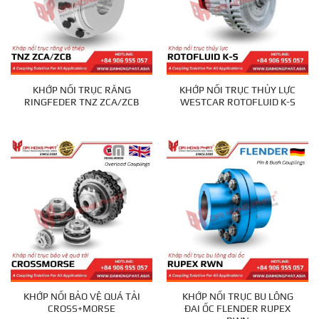
KHỚP NỐI TRỤC RĂNG
KHỚP NỐI TRỤC THỦY LỰC
RINGFEDER TNZ ZCA/ZCB
WESTCAR ROTOFLUID K-S
KHỚP NỐI BẢO VỆ QUÁ TẢI
KHỚP NỐI TRỤC BU LÔNG
CROSS+MORSE
ĐAI ỐC FLENDER RUPEX