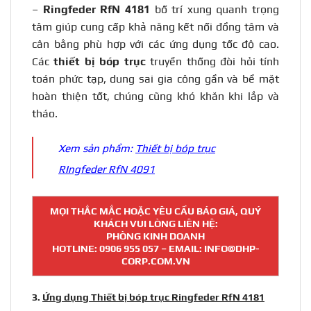
–
Ringfeder RfN 4181
bố trí xung quanh trọng
tâm giúp cung cấp khả năng kết nối đồng tâm và
cân bằng phù hợp với các ứng dụng tốc độ cao.
Các
thiết bị bóp trục
truyền thống đòi hỏi tính
toán phức tạp, dung sai gia công gần và bề mặt
hoàn thiện tốt, chúng cũng khó khăn khi lắp và
tháo.
Xem sản phẩm:
Thiết bị bóp trục
RIngfeder RfN 4091
MỌI THẮC MẮC HOẶC YÊU CẦU BÁO GIÁ, QUÝ
KHÁCH VUI LÒNG LIÊN HỆ:
PHÒNG KINH DOANH
HOTLINE:
0906 955 057
– EMAIL: INFO@DHP-
CORP.COM.VN
3.
Ứng dụng Thiết bị bóp trục Ringfeder RfN 4181