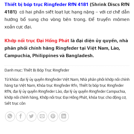
Thiết bị bóp trục Ringfeder RfN 4181
(Shrink Discs RfN
4181)
có hai phần siết loạt lực hạng nặng – với cơ chế dẫn
hướng bổ sung cho vòng bên trong. Để truyền mômen
xoắn cực đại.
Khớp nối trục Đại Hồng Phát
là đại diện ủy quyền, nhà
phân phối chính hãng Ringfeder tại Việt Nam, Lào,
Campuchia, Philippines và Bangladesh.
Danh mục:
Thiết Bị Bóp Trục Ringfeder
Từ khóa:
đại lý ủy quyền Ringfeder Việt Nam
,
Nhà phân phối khớp nối chính
hãng tại Việt Nam
,
Khóa trục Ringfeder Rfn
,
Thiết bị bóp trục Ringfeder
RfN
,
đại lý ủy quyền Ringfeder Lào
,
đại lý ủy quyền Ringfeder Campuchia
,
khớp nối chính hãng
,
Khớp nối trục Đại Hồng Phát
,
khóa trục cho động cơ
,
Siết trục côn