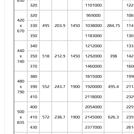
650
320
1101000
122
320
969000
106
420
x
330
495
203.9
1450
1038000
284.75
114
670
350
1183000
130
340
1212000
133
440
x
350
518
212.9
1450
1292000
398
142
740
370
1460000
160
380
1815000
199
480
x
390
552
243.7
1900
1920000
495.4
211
790
410
2118000
232
400
2054000
225
500
x
410
572
238.7
1900
2145000
626.3
235
835
430
2377000
261