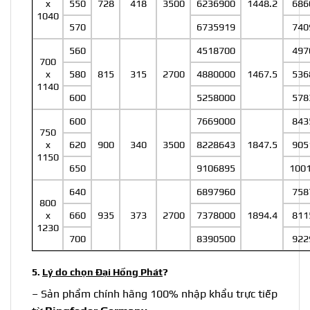
x
550
728
418
3500
6236900
1448.2
686
1040
570
6735919
740
560
4518700
497
700
x
580
815
315
2700
4880000
1467.5
536
1140
600
5258000
578
600
7669000
843
750
x
620
900
340
3500
8228643
1847.5
905
1150
650
9106895
100
640
6897960
758
800
x
660
935
373
2700
7378000
1894.4
811
1230
700
8390500
922
5.
Lý do chọn Đại Hồng Phát
?
– Sản phẩm chính hãng 100% nhập khẩu trực tiếp