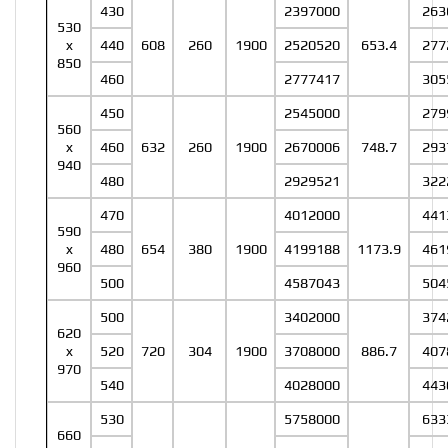
430
2397000
263
530
x
440
608
260
1900
2520520
653.4
277
850
460
2777417
305
450
2545000
279
560
x
460
632
260
1900
2670006
748.7
293
940
480
2929521
322
470
4012000
441
590
x
480
654
380
1900
4199188
1173.9
461
960
500
4587043
504
500
3402000
374
620
x
520
720
304
1900
3708000
886.7
407
970
540
4028000
443
530
5758000
633
660