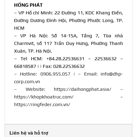
HỒNG PHÁT
– VP Hồ chí Minh: 22 Đường 11, KDC Khang Điền,
Đường Dương Đình Hội, Phường Phước Long, TP.
HCM
– VP Hà Nội: Số 14-15A, Tầng 7, Tòa nhà
Charmvit, số 117 Trần Duy Hưng, Phường Thanh
Xuân, TP. Hà Nội.
– Tel HCM: +84.28.22536631 – 22536632 –
66818587 | | Fax: 028.22536632
– Hotline:
0906.955.057
| – Email:
info@dhp-
corp.com.vn
– Website:
https://daihongphat.asia/
–
https://khopkhoatruc.com/
–
https://ringfeder.com.vn/
Liên hệ và hỗ trợ