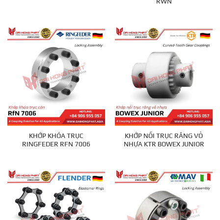
RWN
KHỚP KHÓA TRỤC
KHỚP NỐI TRỤC RĂNG VỎ
RINGFEDER RFN 7006
NHỰA KTR BOWEX JUNIOR