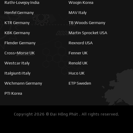
Rathi-Lovejoy India
Woojin Korea
Henfel Germany
MAV Italy
KTR Germany
TB Woods Germany
KBK Germany
Martin Sprocket USA
Flender Germany
Rexnord USA
Cross+Morse UK
Fenner UK
Westcar Italy
Renold UK
Italgiunti Italy
Huco UK
Wichmann Germany
ETP Sweden
PTI Korea
Copyright 2026 ©
Đại Hồng Phát . All rights reserved.